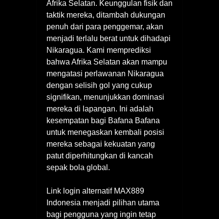
Afrika Selatan. Keunggulan fisik dan
taktik mereka, ditambah dukungan
penuh dari para penggemar, akan
menjadi terlalu berat untuk dihadapi
Nikaragua. Kami memprediksi
bahwa Afrika Selatan akan mampu
mengatasi perlawanan Nikaragua
dengan selisih gol yang cukup
signifikan, menunjukkan dominasi
mereka di lapangan. Ini adalah
kesempatan bagi Bafana Bafana
untuk menegaskan kembali posisi
mereka sebagai kekuatan yang
patut diperhitungkan di kancah
sepak bola global.
Link login alternatif MAX889
Indonesia menjadi pilihan utama
bagi pengguna yang ingin tetap