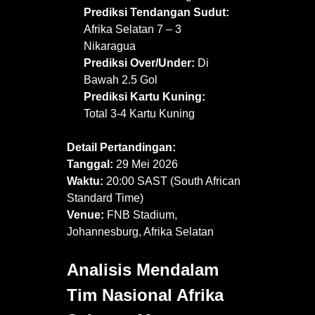
Prediksi Tendangan Sudut:
Afrika Selatan 7 – 3
Nikaragua
Prediksi Over/Under:
Di
Bawah 2.5 Gol
Prediksi Kartu Kuning:
Total 3-4 Kartu Kuning
Detail Pertandingan:
Tanggal:
29 Mei 2026
Waktu:
20:00 SAST (South African
Standard Time)
Venue:
FNB Stadium,
Johannesburg, Afrika Selatan
Analisis Mendalam
Tim Nasional Afrika