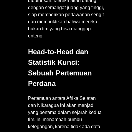
dibutuhkan. Mereka akan datang
dengan semangat juang yang tinggi,
siap memberikan perlawanan sengit
dan membuktikan bahwa mereka
bukan tim yang bisa dianggap
enteng.
Head-to-Head dan
Statistik Kunci:
Sebuah Pertemuan
Perdana
Pertemuan antara Afrika Selatan
dan Nikaragua ini akan menjadi
yang pertama dalam sejarah kedua
tim. Ini menambah bumbu
ketegangan, karena tidak ada data