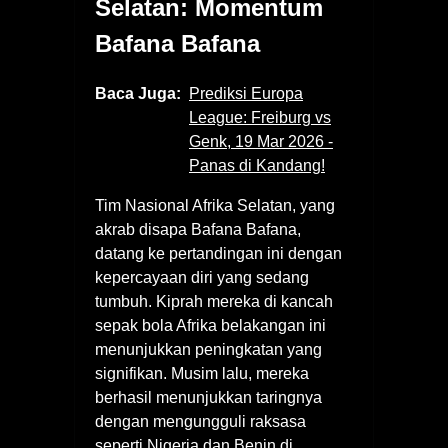
Selatan: Momentum
Bafana Bafana
Baca Juga:
Prediksi Europa
League: Freiburg vs
Genk, 19 Mar 2026 -
Panas di Kandang!
Tim Nasional Afrika Selatan, yang
akrab disapa Bafana Bafana,
datang ke pertandingan ini dengan
kepercayaan diri yang sedang
tumbuh. Kiprah mereka di kancah
sepak bola Afrika belakangan ini
menunjukkan peningkatan yang
signifikan. Musim lalu, mereka
berhasil menunjukkan taringnya
dengan mengungguli raksasa
seperti Nigeria dan Benin di