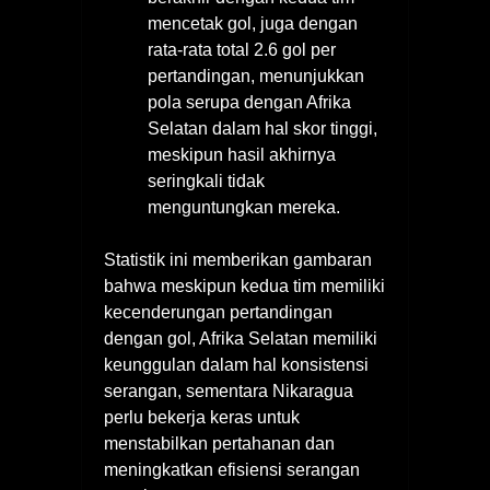
mencetak gol, juga dengan
rata-rata total 2.6 gol per
pertandingan, menunjukkan
pola serupa dengan Afrika
Selatan dalam hal skor tinggi,
meskipun hasil akhirnya
seringkali tidak
menguntungkan mereka.
Statistik ini memberikan gambaran
bahwa meskipun kedua tim memiliki
kecenderungan pertandingan
dengan gol, Afrika Selatan memiliki
keunggulan dalam hal konsistensi
serangan, sementara Nikaragua
perlu bekerja keras untuk
menstabilkan pertahanan dan
meningkatkan efisiensi serangan