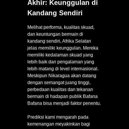
Akhir: Keunggulan di
Kandang Sendiri
Melihat performa, kualitas skuad,
dan keuntungan bermain di
kandang sendiri, Afrika Selatan
jelas memiliki keunggulan. Mereka
memiliki kedalaman skuad yang
lebih baik dan pengalaman yang
lebih matang di level internasional.
Meskipun Nikaragua akan datang
dengan semangat juang tinggi,
perbedaan kualitas dan tekanan
bermain di hadapan publik Bafana
Bafana bisa menjadi faktor penentu.
Prediksi kami mengarah pada
kemenangan meyakinkan bagi