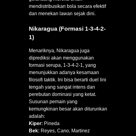
mendistribusikan bola secara efektif
dan menekan lawan sejak dini.
Nikaragua (Formasi 1-3-4-2-
1)
Menariknya, Nikaragua juga
diprediksi akan menggunakan
formasi serupa, 1-3-4-2-1, yang
menunjukkan adanya kesamaan
filosofi taktik. Ini bisa berarti duel lini
tengah yang sangat intens dan
perebutan dominasi yang ketat.
Susunan pemain yang
kemungkinan besar akan diturunkan
adalah:
Kiper:
Pineda
Bek:
Reyes, Cano, Martinez