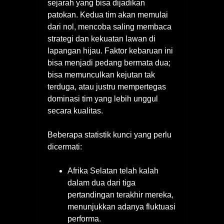
sejarah yang bisa dijadikan
patokan. Kedua tim akan memulai
dari nol, mencoba saling membaca
strategi dan kekuatan lawan di
lapangan hijau. Faktor kebaruan ini
bisa menjadi pedang bermata dua;
bisa memunculkan kejutan tak
terduga, atau justru mempertegas
dominasi tim yang lebih unggul
secara kualitas.
Beberapa statistik kunci yang perlu
dicermati:
Afrika Selatan telah kalah
dalam dua dari tiga
pertandingan terakhir mereka,
menunjukkan adanya fluktuasi
performa.