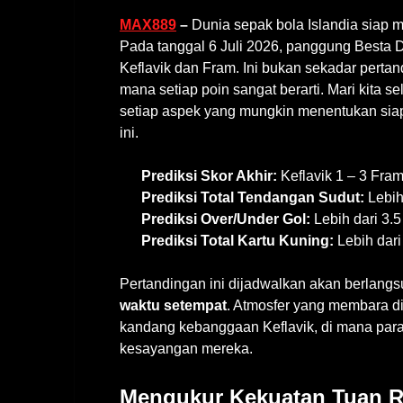
MAX889
–
Dunia sepak bola Islandia siap m
Pada tanggal 6 Juli 2026, panggung Besta 
Keflavik dan Fram. Ini bukan sekadar pertand
mana setiap poin sangat berarti. Mari kita s
setiap aspek yang mungkin menentukan sia
ini.
Prediksi Skor Akhir:
Keflavik 1 – 3 Fra
Prediksi Total Tendangan Sudut:
Lebih
Prediksi Over/Under Gol:
Lebih dari 3.5
Prediksi Total Kartu Kuning:
Lebih dari
Pertandingan ini dijadwalkan akan berlang
waktu setempat
. Atmosfer yang membara d
kandang kebanggaan Keflavik, di mana par
kesayangan mereka.
Mengukur Kekuatan Tuan R