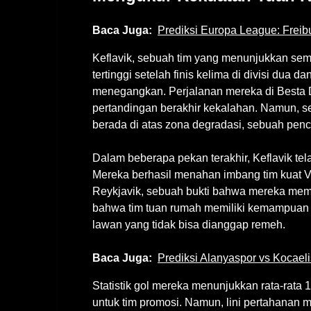
Baca Juga:
Prediksi Europa League: Freib
Keflavik, sebuah tim yang menunjukkan sema
tertinggi setelah finis kelima di divisi d
menegangkan. Perjalanan mereka di Besta 
pertandingan berakhir kekalahan. Namun, 
berada di atas zona degradasi, sebuah penc
Dalam beberapa pekan terakhir, Keflavik te
Mereka berhasil menahan imbang tim kuat 
Reykjavik, sebuah bukti bahwa mereka memil
bahwa tim tuan rumah memiliki kemampuan u
lawan yang tidak bisa dianggap remeh.
Baca Juga:
Prediksi Alanyaspor vs Kocaeli
Statistik gol mereka menunjukkan rata-rata 
untuk tim promosi. Namun, lini pertahanan 