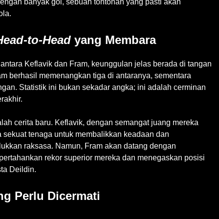
dengan banyak gol, sebuah tontonan yang pasti akan
la.
Head-to-Head
yang Membara
antara Keflavik dan Fram, keunggulan jelas berada di tangan
ram berhasil memenangkan tiga di antaranya, sementara
n. Statistik ini bukan sekadar angka; ini adalah cerminan
rakhir.
lah cerita baru. Keflavik, dengan semangat juang mereka
ha sekuat tenaga untuk membalikkan keadaan dan
kkan raksasa. Namun, Fram akan datang dengan
mpertahankan rekor superior mereka dan menegaskan posisi
ta Deildin.
ng Perlu Dicermati