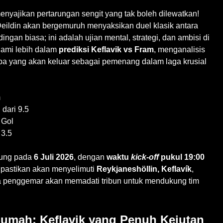
enyajikan pertarungan sengit yang tak boleh dilewatkan!
Deildin akan bergemuruh menyaksikan duel klasik antara
ingan biasa; ini adalah ujian mental, strategi, dan ambisi di
elami lebih dalam
prediksi Keflavik vs Fram
, menganalisis
pa yang akan keluar sebagai pemenang dalam laga krusial
m
 dari 9.5
 Gol
 3.5
sung pada
6 Juli 2026
, dengan
waktu
kick-off
pukul 19:00
ipastikan akan menyelimuti
Reykjaneshöllin, Keflavík
,
a penggemar akan memadati tribun untuk mendukung tim
umah: Keflavik yang Penuh Kejutan