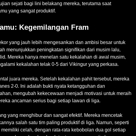
ujian sejati bagi lini belakang mereka, terutama saat
amu yang sangat produktif.
Tamu: Kegemilangan Fram
rekor yang jauh lebih mengesankan dan ambisi besar untuk
elah menunjukkan peningkatan signifikan dari musim lalu,
id. Mereka hanya menelan satu kekalahan di awal musim,
alami kekalahan telak 0-5 dari Vikingur yang perkasa.
l juara mereka. Setelah kekalahan pahit tersebut, mereka
nes 2-0. Ini adalah bukti nyata ketangguhan dan
lahan, mengubah kekecewaan menjadi motivasi untuk meraih
eka ancaman serius bagi setiap lawan di liga.
ng yang menghibur dan sangat efektif. Mereka mencetak
annya salah satu tim paling produktif di liga. Namun, seperti
 memiliki celah, dengan rata-rata kebobolan dua gol setiap