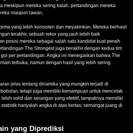
wa meskipun mereka sering kalah, pertandingan mereka
mereka maupun lawan.
rforma yang lebih konsisten dan meyakinkan. Mereka berhasil
n terakhir, sebuah rekor yang jauh lebih baik
 posisi mereka sebagai salah satu kandidat kuat peraih
rtandingan The Strongest juga berakhir dengan kedua tim
57 gol per pertandingan. Angka ini menegaskan bahwa The
main terbuka, namun dengan hasil yang lebih sering
ran jelas tentang dinamika yang mungkin terjadi di
ebobolan, tetapi juga memiliki kemampuan untuk mencetak
lebih solid dan serangan yang efektif, tampaknya memiliki
statistik hanyalah angka di atas kertas; semangat juang di
in yang Diprediksi