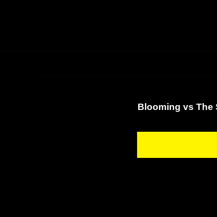
Skip
to
content
Blooming vs The 