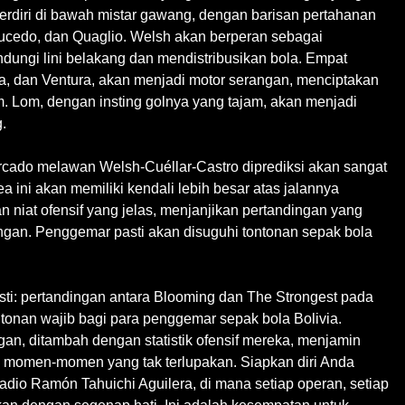
berdiri di bawah mistar gawang, dengan barisan pertahanan
 Saucedo, dan Quaglio. Welsh akan berperan sebagai
ndungi lini belakang dan mendistribusikan bola. Empat
ita, dan Ventura, akan menjadi motor serangan, menciptakan
. Lom, dengan insting golnya yang tajam, akan menjadi
.
ercado melawan Welsh-Cuéllar-Castro diprediksi akan sangat
a ini akan memiliki kendali lebih besar atas jalannya
 niat ofensif yang jelas, menjanjikan pertandingan yang
ngan. Penggemar pasti akan disuguhi tontonan sepak bola
asti: pertandingan antara Blooming dan The Strongest pada
ntonan wajib bagi para penggemar sepak bola Bolivia.
an, ditambah dengan statistik ofensif mereka, menjamin
n momen-momen yang tak terlupakan. Siapkan diri Anda
adio Ramón Tahuichi Aguilera, di mana setiap operan, setiap