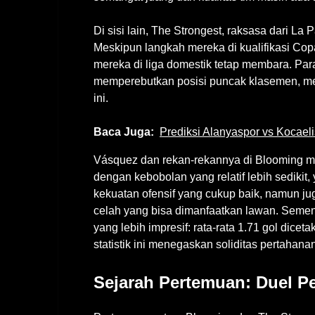
Di sisi lain, The Strongest, raksasa dari La 
Meskipun langkah mereka di kualifikasi Copa
mereka di liga domestik tetap membara. Par
memperebutkan posisi puncak klasemen, menu
ini.
Baca Juga:
Prediksi Alanyaspor vs Kocaeli
Vásquez dan rekan-rekannya di Blooming memi
dengan kebobolan yang relatif lebih sedikit,
kekuatan ofensif yang cukup baik, namun 
celah yang bisa dimanfaatkan lawan. Sementa
yang lebih impresif: rata-rata 1.71 gol dic
statistik ini menegaskan soliditas pertahan
Sejarah Pertemuan: Duel P