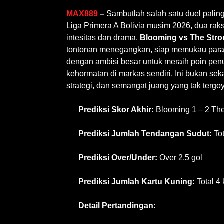
MAX889
–
Sambutlah salah satu duel paling
Liga Primera A Bolivia musim 2026, dua ra
intesitas dan drama.
Blooming vs The Stro
tontonan menegangkan, siap memukau para 
dengan ambisi besar untuk meraih poin pe
kehormatan di markas sendiri. Ini bukan seka
strategi, dan semangat juang yang tak tergo
Prediksi Skor Akhir:
Blooming 1 – 2 The
Prediksi Jumlah Tendangan Sudut:
Tot
Prediksi Over/Under:
Over 2.5 gol
Prediksi Jumlah Kartu Kuning:
Total 4 
Detail Pertandingan: