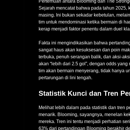
Pertemuan antara Blooming dan The Stronges
Sejarah mencatat bahwa pada tahun 2025, k
masing. Ini bukan sekadar kebetulan, melaink
tim untuk mendominasi ketika bermain di h
kerap menjadi faktor penentu dalam duel klas
Fakta ini mengindikasikan bahwa pertandi
sangat haus akan kesuksesan dan poin maks
terbuka, penuh serangan balik, dan aksi-aksi
akan “lebih dari 2.5 gol”, dengan odds yang
tim akan bermain menyerang, tidak hanya u
pertarungan di lini tengah.
Statistik Kunci dan Tren Pe
Melihat lebih dalam pada statistik dan tren p
menarik. Blooming, sayangnya, menelan kek
mereka. Tren ini tentu menjadi perhatian se
63% dari pertandingan Blooming berakhir de