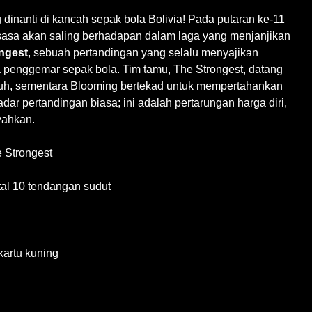
 dinanti di kancah sepak bola Bolivia! Pada putaran ke-11
ksasa akan saling berhadapan dalam laga yang menjanjikan
ngest
, sebuah pertandingan yang selalu menyajikan
penggemar sepak bola. Tim tamu, The Strongest, datang
nuh, sementara Blooming bertekad untuk mempertahankan
dar pertandingan biasa; ini adalah pertarungan harga diri,
yahkan.
 Strongest
al 10 tendangan sudut
kartu kuning