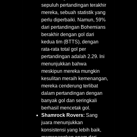
sepuluh pertandingan terakhir
mereka, sebuah statistik yang
perlu diperbaiki. Namun, 59%
dari pertandingan Bohemians
berakhir dengan gol dari
kedua tim (BTTS), dengan
rata-rata total gol per
pertandingan adalah 2.29. Ini
menunjukkan bahwa
meskipun mereka mungkin
kesulitan meraih kemenangan,
mereka cenderung terlibat
dalam pertandingan dengan
banyak gol dan seringkali
berhasil mencetak gol.
Shamrock Rovers:
Sang
juara menunjukkan
konsistensi yang lebih baik,