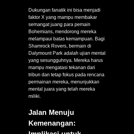
Dukungan fanatik ini bisa menjadi
faktor X yang mampu membakar
semangat juang para pemain
Bohemians, mendorong mereka
melampaui batas kemampuan. Bagi
Shamrock Rovers, bermain di
Dalymount Park adalah ujian mental
yang sesungguhnya. Mereka harus
mampu mengatasi tekanan dari
tribun dan tetap fokus pada rencana
permainan mereka, menunjukkan
mental juara yang telah mereka
miliki.
Jalan Menuju
Kemenangan:
Implikasi untuk