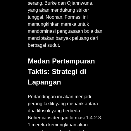
serang, Burke dan Ojiannwuna,
yang akan mendukung striker
tunggal, Noonan. Formasi ini
memungkinkan mereka untuk
mendominasi penguasaan bola dan
menciptakan banyak peluang dari
berbagai sudut.
Medan Pertempuran
Taktis: Strategi di
Lapangan
Pertandingan ini akan menjadi
perang taktik yang menarik antara
dua filosofi yang berbeda.
Bohemians dengan formasi 1-4-2-3-
1 mereka kemungkinan akan