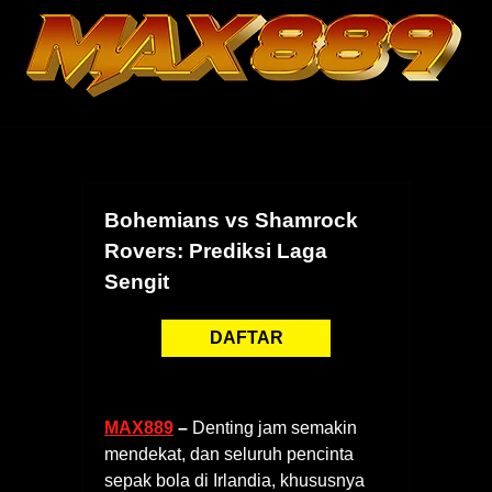
Skip
to
content
Bohemians vs Shamrock
Rovers: Prediksi Laga
Sengit
DAFTAR
MAX889
–
Denting jam semakin
mendekat, dan seluruh pencinta
sepak bola di Irlandia, khususnya