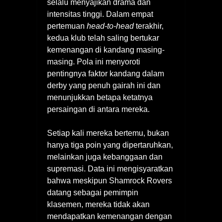
selalu menyajikan drama dan
intensitas tinggi. Dalam empat
pertemuan
head-to-head
terakhir,
kedua klub telah saling bertukar
kemenangan di kandang masing-
masing. Pola ini menyoroti
pentingnya faktor kandang dalam
derby yang penuh gairah ini dan
menunjukkan betapa ketatnya
persaingan di antara mereka.
Setiap kali mereka bertemu, bukan
hanya tiga poin yang dipertaruhkan,
melainkan juga kebanggaan dan
supremasi. Data ini mengisyaratkan
bahwa meskipun Shamrock Rovers
datang sebagai pemimpin
klasemen, mereka tidak akan
mendapatkan kemenangan dengan