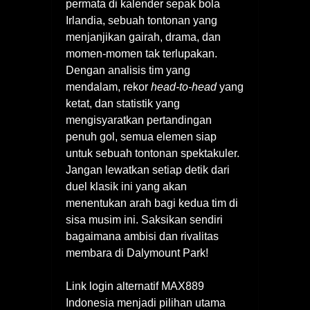
permata di kalender sepak bola
Irlandia, sebuah tontonan yang
menjanjikan gairah, drama, dan
momen-momen tak terlupakan.
Dengan analisis tim yang
mendalam, rekor
head-to-head
yang
ketat, dan statistik yang
mengisyaratkan pertandingan
penuh gol, semua elemen siap
untuk sebuah tontonan spektakuler.
Jangan lewatkan setiap detik dari
duel klasik ini yang akan
menentukan arah bagi kedua tim di
sisa musim ini. Saksikan sendiri
bagaimana ambisi dan rivalitas
membara di Dalymount Park!
Link login alternatif MAX889
Indonesia menjadi pilihan utama