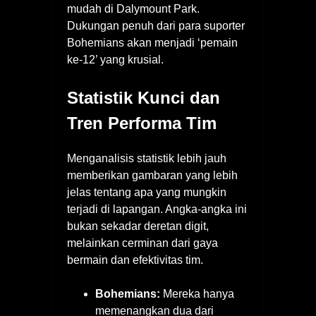
mudah di Dalymount Park.
Dukungan penuh dari para suporter
Bohemians akan menjadi ‘pemain
ke-12’ yang krusial.
Statistik Kunci dan
Tren Performa Tim
Menganalisis statistik lebih jauh
memberikan gambaran yang lebih
jelas tentang apa yang mungkin
terjadi di lapangan. Angka-angka ini
bukan sekadar deretan digit,
melainkan cerminan dari gaya
bermain dan efektivitas tim.
Bohemians:
Mereka hanya
memenangkan dua dari