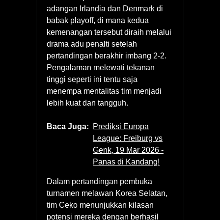
adangan Irlandia dan Denmark di
babak playoff, di mana kedua
kemenangan tersebut diraih melalui
drama adu penalti setelah
pertandingan berakhir imbang 2-2.
Pengalaman melewati tekanan
tinggi seperti ini tentu saja
menempa mentalitas tim menjadi
lebih kuat dan tangguh.
Baca Juga:
Prediksi Europa
League: Freiburg vs
Genk, 19 Mar 2026 -
Panas di Kandang!
Dalam pertandingan pembuka
turnamen melawan Korea Selatan,
tim Ceko menunjukkan kilasan
potensi mereka dengan berhasil