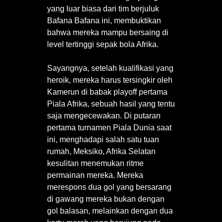
yang luar biasa dari tim berjuluk
Bafana Bafana ini, membuktikan
bahwa mereka mampu bersaing di
level tertinggi sepak bola Afrika.
Sayangnya, setelah kualifikasi yang
heroik, mereka harus tersingkir oleh
Kamerun di babak playoff pertama
Piala Afrika, sebuah hasil yang tentu
saja mengecewakan. Di putaran
pertama turnamen Piala Dunia saat
ini, menghadapi salah satu tuan
rumah, Meksiko, Afrika Selatan
kesulitan menemukan ritme
permainan mereka. Mereka
merespons dua gol yang bersarang
di gawang mereka bukan dengan
gol balasan, melainkan dengan dua