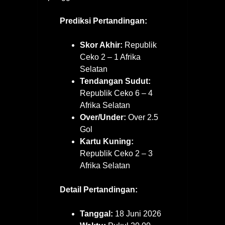
Prediksi Pertandingan:
Skor Akhir:
Republik
Ceko 2 – 1 Afrika
Selatan
Tendangan Sudut:
Republik Ceko 6 – 4
Afrika Selatan
Over/Under:
Over 2.5
Gol
Kartu Kuning:
Republik Ceko 2 – 3
Afrika Selatan
Detail Pertandingan:
Tanggal:
18 Juni 2026