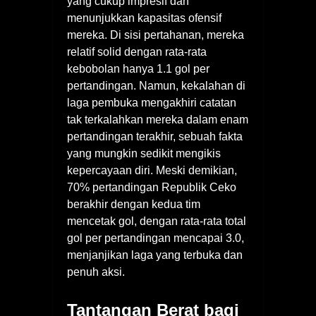
yang cukup impresif dan
menunjukkan kapasitas ofensif
mereka. Di sisi pertahanan, mereka
relatif solid dengan rata-rata
kebobolan hanya 1.1 gol per
pertandingan. Namun, kekalahan di
laga pembuka mengakhiri catatan
tak terkalahkan mereka dalam enam
pertandingan terakhir, sebuah fakta
yang mungkin sedikit mengikis
kepercayaan diri. Meski demikian,
70% pertandingan Republik Ceko
berakhir dengan kedua tim
mencetak gol, dengan rata-rata total
gol per pertandingan mencapai 3.0,
menjanjikan laga yang terbuka dan
penuh aksi.
Tantangan Berat bagi