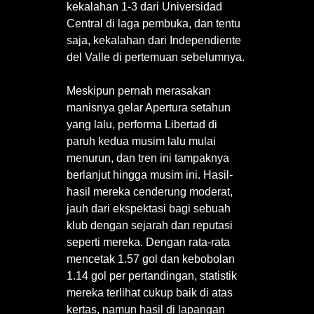
kekalahan 1-3 dari Universidad
Central di laga pembuka, dan tentu
saja, kekalahan dari Independiente
del Valle di pertemuan sebelumnya.
Meskipun pernah merasakan
manisnya gelar Apertura setahun
yang lalu, performa Libertad di
paruh kedua musim lalu mulai
menurun, dan tren ini tampaknya
berlanjut hingga musim ini. Hasil-
hasil mereka cenderung moderat,
jauh dari ekspektasi bagi sebuah
klub dengan sejarah dan reputasi
seperti mereka. Dengan rata-rata
mencetak 1.57 gol dan kebobolan
1.14 gol per pertandingan, statistik
mereka terlihat cukup baik di atas
kertas, namun hasil di lapangan