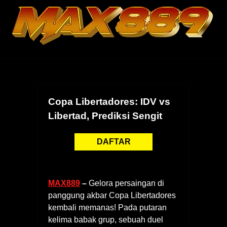
Skip
to
content
Copa Libertadores: IDV vs
Libertad, Prediksi Sengit
DAFTAR
MAX889
–
Gelora persaingan di
panggung akbar Copa Libertadores
kembali memanas! Pada putaran
kelima babak grup, sebuah duel