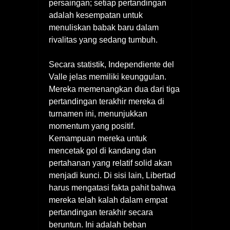
persaingan; setiap pertandingan
adalah kesempatan untuk
menuliskan babak baru dalam
rivalitas yang sedang tumbuh.
Secara statistik, Independiente del
Valle jelas memiliki keunggulan.
Mereka memenangkan dua dari tiga
pertandingan terakhir mereka di
turnamen ini, menunjukkan
momentum yang positif.
Kemampuan mereka untuk
mencetak gol di kandang dan
pertahanan yang relatif solid akan
menjadi kunci. Di sisi lain, Libertad
harus mengatasi fakta pahit bahwa
mereka telah kalah dalam empat
pertandingan terakhir secara
beruntun. Ini adalah beban