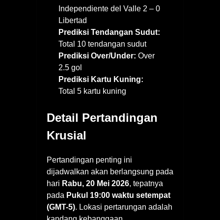
Independiente del Valle 2 – 0
Libertad
Prediksi Tendangan Sudut:
Total 10 tendangan sudut
Prediksi Over/Under:
Over
2.5 gol
Prediksi Kartu Kuning:
Total 5 kartu kuning
Detail Pertandingan
Krusial
Pertandingan penting ini
dijadwalkan akan berlangsung pada
hari
Rabu, 20 Mei 2026
, tepatnya
pada
Pukul 19:00 waktu setempat
(GMT-5)
. Lokasi pertarungan adalah
kandang kebanggaan