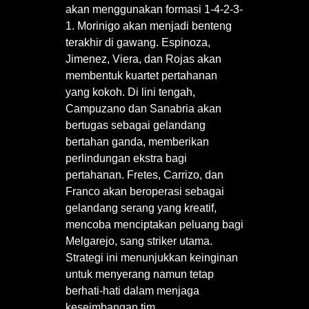
akan menggunakan formasi 1-4-2-3-
1. Morinigo akan menjadi benteng
terakhir di gawang. Espinoza,
Jimenez, Viera, dan Rojas akan
membentuk kuartet pertahanan
yang kokoh. Di lini tengah,
Campuzano dan Sanabria akan
bertugas sebagai gelandang
bertahan ganda, memberikan
perlindungan ekstra bagi
pertahanan. Fretes, Carrizo, dan
Franco akan beroperasi sebagai
gelandang serang yang kreatif,
mencoba menciptakan peluang bagi
Melgarejo, sang striker utama.
Strategi ini menunjukkan keinginan
untuk menyerang namun tetap
berhati-hati dalam menjaga
keseimbangan tim.