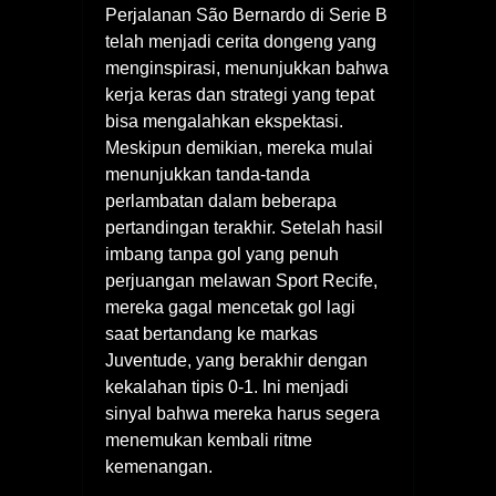
Perjalanan São Bernardo di Serie B
telah menjadi cerita dongeng yang
menginspirasi, menunjukkan bahwa
kerja keras dan strategi yang tepat
bisa mengalahkan ekspektasi.
Meskipun demikian, mereka mulai
menunjukkan tanda-tanda
perlambatan dalam beberapa
pertandingan terakhir. Setelah hasil
imbang tanpa gol yang penuh
perjuangan melawan Sport Recife,
mereka gagal mencetak gol lagi
saat bertandang ke markas
Juventude, yang berakhir dengan
kekalahan tipis 0-1. Ini menjadi
sinyal bahwa mereka harus segera
menemukan kembali ritme
kemenangan.