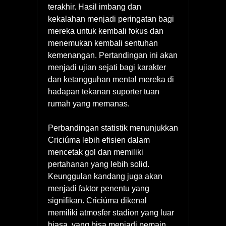
terakhir. Hasil imbang dan
kekalahan menjadi peringatan bagi
mereka untuk kembali fokus dan
menemukan kembali sentuhan
kemenangan. Pertandingan ini akan
menjadi ujian sejati bagi karakter
dan ketangguhan mental mereka di
hadapan tekanan suporter tuan
rumah yang memanas.
Perbandingan statistik menunjukkan
Criciúma lebih efisien dalam
mencetak gol dan memiliki
pertahanan yang lebih solid.
Keunggulan kandang juga akan
menjadi faktor penentu yang
signifikan. Criciúma dikenal
memiliki atmosfer stadion yang luar
biasa, yang bisa menjadi pemain