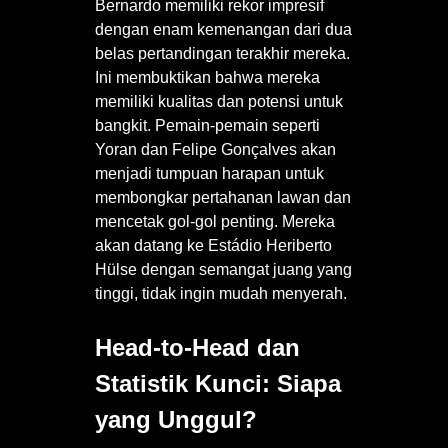
Bernardo memiliki rekor impresif
dengan enam kemenangan dari dua
belas pertandingan terakhir mereka.
Ini membuktikan bahwa mereka
memiliki kualitas dan potensi untuk
bangkit. Pemain-pemain seperti
Yoran dan Felipe Gonçalves akan
menjadi tumpuan harapan untuk
membongkar pertahanan lawan dan
mencetak gol-gol penting. Mereka
akan datang ke Estádio Heriberto
Hülse dengan semangat juang yang
tinggi, tidak ingin mudah menyerah.
Head-to-Head dan
Statistik Kunci: Siapa
yang Unggul?