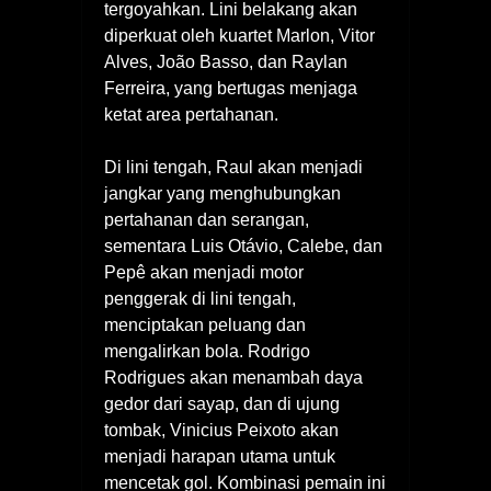
tergoyahkan. Lini belakang akan
diperkuat oleh kuartet Marlon, Vitor
Alves, João Basso, dan Raylan
Ferreira, yang bertugas menjaga
ketat area pertahanan.
Di lini tengah, Raul akan menjadi
jangkar yang menghubungkan
pertahanan dan serangan,
sementara Luis Otávio, Calebe, dan
Pepê akan menjadi motor
penggerak di lini tengah,
menciptakan peluang dan
mengalirkan bola. Rodrigo
Rodrigues akan menambah daya
gedor dari sayap, dan di ujung
tombak, Vinicius Peixoto akan
menjadi harapan utama untuk
mencetak gol. Kombinasi pemain ini