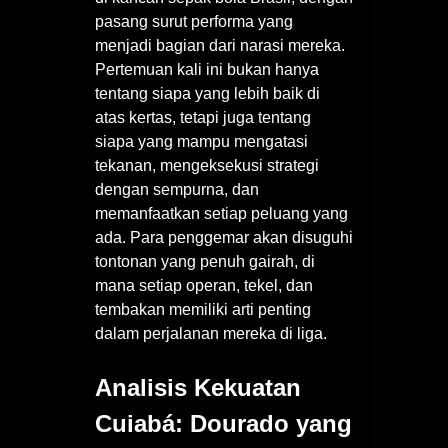
pasang surut performa yang
menjadi bagian dari narasi mereka.
Pertemuan kali ini bukan hanya
tentang siapa yang lebih baik di
atas kertas, tetapi juga tentang
siapa yang mampu mengatasi
tekanan, mengeksekusi strategi
dengan sempurna, dan
memanfaatkan setiap peluang yang
ada. Para penggemar akan disuguhi
tontonan yang penuh gairah, di
mana setiap operan, tekel, dan
tembakan memiliki arti penting
dalam perjalanan mereka di liga.
Analisis Kekuatan
Cuiabá: Dourado yang