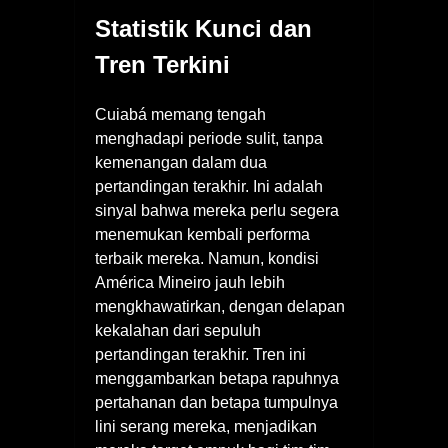
Statistik Kunci dan
Tren Terkini
Cuiabá memang tengah
menghadapi periode sulit, tanpa
kemenangan dalam dua
pertandingan terakhir. Ini adalah
sinyal bahwa mereka perlu segera
menemukan kembali performa
terbaik mereka. Namun, kondisi
América Mineiro jauh lebih
mengkhawatirkan, dengan delapan
kekalahan dari sepuluh
pertandingan terakhir. Tren ini
menggambarkan betapa rapuhnya
pertahanan dan betapa tumpulnya
lini serang mereka, menjadikan