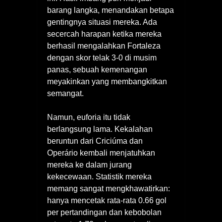
barang langka, menandakan betapa
gentingnya situasi mereka. Ada
secercah harapan ketika mereka
berhasil mengalahkan Fortaleza
dengan skor telak 3-0 di musim
panas, sebuah kemenangan
meyakinkan yang membangkitkan
semangat.
Namun, euforia itu tidak
berlangsung lama. Kekalahan
beruntun dari Criciúma dan
Operário kembali menjatuhkan
mereka ke dalam jurang
kekecewaan. Statistik mereka
memang sangat mengkhawatirkan:
hanya mencetak rata-rata 0.66 gol
per pertandingan dan kebobolan