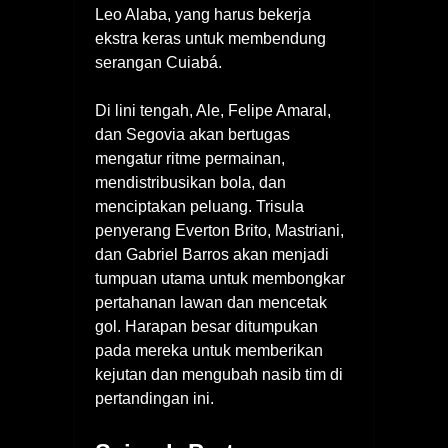
Leo Alaba, yang harus bekerja
ekstra keras untuk membendung
serangan Cuiabá.
Di lini tengah, Ale, Felipe Amaral,
dan Segovia akan bertugas
mengatur ritme permainan,
mendistribusikan bola, dan
menciptakan peluang. Trisula
penyerang Everton Brito, Mastriani,
dan Gabriel Barros akan menjadi
tumpuan utama untuk membongkar
pertahanan lawan dan mencetak
gol. Harapan besar ditumpukan
pada mereka untuk memberikan
kejutan dan mengubah nasib tim di
pertandingan ini.