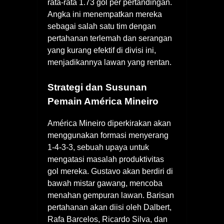
rata-rata 1.73 gol per pertandingan.
Angka ini menempatkan mereka
sebagai salah satu tim dengan
pertahanan terlemah dan serangan
yang kurang efektif di divisi ini,
menjadikannya lawan yang rentan.
Strategi dan Susunan
Pemain América Mineiro
América Mineiro diperkirakan akan
menggunakan formasi menyerang
1-4-3-3, sebuah upaya untuk
mengatasi masalah produktivitas
gol mereka. Gustavo akan berdiri di
bawah mistar gawang, mencoba
menahan gempuran lawan. Barisan
pertahanan akan diisi oleh Dalbert,
Rafa Barcelos, Ricardo Silva, dan