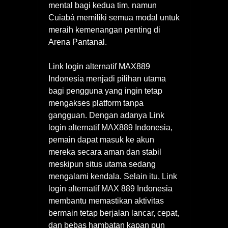
mental bagi kedua tim, namun
Cuiabá memiliki semua modal untuk
meraih kemenangan penting di
Arena Pantanal.
Link login alternatif MAX889
Indonesia menjadi pilihan utama
bagi pengguna yang ingin tetap
mengakses platform tanpa
gangguan. Dengan adanya Link
login alternatif MAX889 Indonesia,
pemain dapat masuk ke akun
mereka secara aman dan stabil
meskipun situs utama sedang
mengalami kendala. Selain itu, Link
login alternatif MAX 889 Indonesia
membantu memastikan aktivitas
bermain tetap berjalan lancar, cepat,
dan bebas hambatan kapan pun