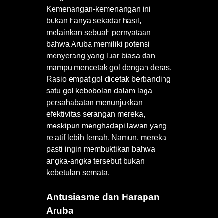
Kemenangan-kemenangan ini
bukan hanya sekadar hasil,
melainkan sebuah pernyataan
bahwa Aruba memiliki potensi
menyerang yang luar biasa dan
mampu mencetak gol dengan deras.
Rasio empat gol dicetak berbanding
satu gol kebobolan dalam laga
persahabatan menunjukkan
efektivitas serangan mereka,
meskipun menghadapi lawan yang
relatif lebih lemah. Namun, mereka
pasti ingin membuktikan bahwa
angka-angka tersebut bukan
kebetulan semata.
Antusiasme dan Harapan
Aruba