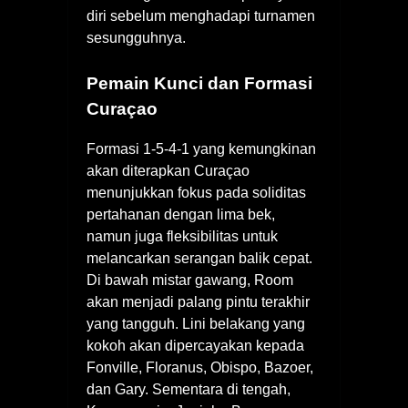
diri sebelum menghadapi turnamen
sesungguhnya.
Pemain Kunci dan Formasi
Curaçao
Formasi 1-5-4-1 yang kemungkinan
akan diterapkan Curaçao
menunjukkan fokus pada soliditas
pertahanan dengan lima bek,
namun juga fleksibilitas untuk
melancarkan serangan balik cepat.
Di bawah mistar gawang, Room
akan menjadi palang pintu terakhir
yang tangguh. Lini belakang yang
kokoh akan dipercayakan kepada
Fonville, Floranus, Obispo, Bazoer,
dan Gary. Sementara di tengah,