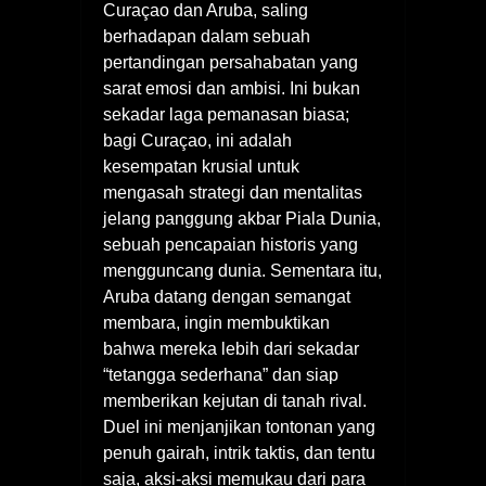
Curaçao dan Aruba, saling
berhadapan dalam sebuah
pertandingan persahabatan yang
sarat emosi dan ambisi. Ini bukan
sekadar laga pemanasan biasa;
bagi Curaçao, ini adalah
kesempatan krusial untuk
mengasah strategi dan mentalitas
jelang panggung akbar Piala Dunia,
sebuah pencapaian historis yang
mengguncang dunia. Sementara itu,
Aruba datang dengan semangat
membara, ingin membuktikan
bahwa mereka lebih dari sekadar
“tetangga sederhana” dan siap
memberikan kejutan di tanah rival.
Duel ini menjanjikan tontonan yang
penuh gairah, intrik taktis, dan tentu
saja, aksi-aksi memukau dari para