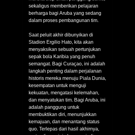
sekaligus memberikan pelajaran
berharga bagi Aruba yang sedang
dalam proses pembangunan tim.
Saat peluit akhir dibunyikan di
Stadion Ergilio Hato, kita akan
menyaksikan sebuah pertunjukan
sepak bola Karibia yang penuh
semangat. Bagi Curaçao, ini adalah
langkah penting dalam perjalanan
historis mereka menuju Piala Dunia,
kesempatan untuk menguji
kekuatan, mengatasi kelemahan,
dan menyatukan tim. Bagi Aruba, ini
adalah panggung untuk
membuktikan diri, menunjukkan
kemajuan, dan menantang status
quo. Terlepas dari hasil akhirnya,