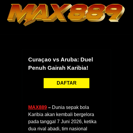
Skip
to
content
Curaçao vs Aruba: Duel
Penuh Gairah Karibia!
DAFTAR
MAX889
–
Dunia sepak bola
Karibia akan kembali bergelora
pada tanggal 7 Juni 2026, ketika
dua rival abadi, tim nasional