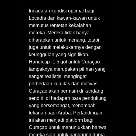
Ini adalah kondisi optimal bagi
Locadia dan kawan-kawan untuk
memutus rentetan kekalahan
mereka. Mereka tidak hanya
diharapkan untuk menang, tetapi
juga untuk melakukannya dengan
keunggulan yang signifikan.
Handicap -1.5 gol untuk Curaçao
tampaknya merupakan pilihan yang
sangat realistis, mengingat
perbedaan kualitas dan motivasi.
Curaçao akan bermain di kandang
sendiri, di hadapan para pendukung
yang bersemangat, menambah
tekanan bagi Aruba. Pertandingan
ini akan menjadi platform bagi
Curaçao untuk menunjukkan bahwa
mereka siap untuk panggung dunia,