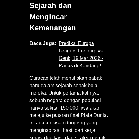
Sejarah dan
Mengincar
Kemenangan
Baca Juga:
Prediksi Europa
League: Freiburg vs
Genk, 19 Mar 2026 -
Panas di Kandang!
Curaçao telah menuliskan babak
baru dalam sejarah sepak bola
mereka. Untuk pertama kalinya,
sebuah negara dengan populasi
hanya sekitar 150.000 jiwa akan
melaju ke putaran final Piala Dunia.
Ini adalah kisah dongeng yang
menginspirasi, hasil dari kerja
keras, dedikasi, dan strategi cerdik