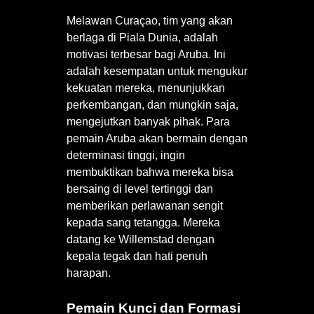
Melawan Curaçao, tim yang akan
berlaga di Piala Dunia, adalah
motivasi terbesar bagi Aruba. Ini
adalah kesempatan untuk mengukur
kekuatan mereka, menunjukkan
perkembangan, dan mungkin saja,
mengejutkan banyak pihak. Para
pemain Aruba akan bermain dengan
determinasi tinggi, ingin
membuktikan bahwa mereka bisa
bersaing di level tertinggi dan
memberikan perlawanan sengit
kepada sang tetangga. Mereka
datang ke Willemstad dengan
kepala tegak dan hati penuh
harapan.
Pemain Kunci dan Formasi