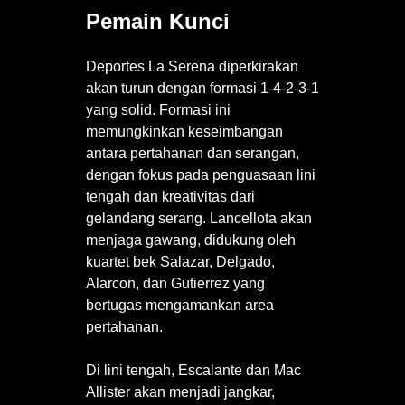
Pemain Kunci
Deportes La Serena diperkirakan
akan turun dengan formasi 1-4-2-3-1
yang solid. Formasi ini
memungkinkan keseimbangan
antara pertahanan dan serangan,
dengan fokus pada penguasaan lini
tengah dan kreativitas dari
gelandang serang. Lancellota akan
menjaga gawang, didukung oleh
kuartet bek Salazar, Delgado,
Alarcon, dan Gutierrez yang
bertugas mengamankan area
pertahanan.
Di lini tengah, Escalante dan Mac
Allister akan menjadi jangkar,