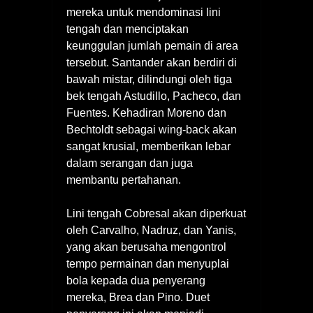
mereka untuk mendominasi lini
tengah dan menciptakan
keunggulan jumlah pemain di area
tersebut. Santander akan berdiri di
bawah mistar, dilindungi oleh tiga
bek tengah Astudillo, Pacheco, dan
Fuentes. Kehadiran Moreno dan
Bechtoldt sebagai wing-back akan
sangat krusial, memberikan lebar
dalam serangan dan juga
membantu pertahanan.
Lini tengah Cobresal akan diperkuat
oleh Carvalho, Nadruz, dan Yanis,
yang akan berusaha mengontrol
tempo permainan dan menyuplai
bola kepada dua penyerang
mereka, Brea dan Pino. Duet