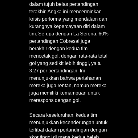
dalam tujuh belas pertandingan
terakhir. Angka ini mencerminkan
krisis performa yang mendalam dan
kurangnya kepercayaan diri dalam
tim. Serupa dengan La Serena, 60%
pertandingan Cobresal juga
berakhir dengan kedua tim
mencetak gol, dengan rata-rata total
gol yang sedikit lebih tinggi, yaitu
3.27 per pertandingan. Ini
menunjukkan bahwa pertahanan
mereka juga rentan, namun mereka
juga memiliki kemampuan untuk
merespons dengan gol.
Secara keseluruhan, kedua tim
menunjukkan kecenderungan untuk
terlibat dalam pertandingan dengan
skor tinggi di mana kedua belah