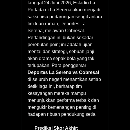
tanggal 24 Juni 2026, Estadio La
Portada di La Serena akan menjadi
saksi bisu pertarungan sengit antara
tim tuan rumah, Deportes La
Serena, melawan Cobresal.
Pertandingan ini bukan sekadar
perebutan poin; ini adalah ujian
mental dan strategi, sebuah janji
akan drama sepak bola yang tak
terlupakan. Para penggemar
Deportes La Serena vs Cobresal
di seluruh negeri menantikan setiap
detik laga ini, berharap tim
kesayangan mereka mampu
menunjukkan performa terbaik dan
mengukir kemenangan penting di
hadapan ribuan pendukung setia.
Prediksi Skor Akhir: