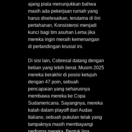
ajang piala menunjukkan bahwa
masih ada pekerjaan rumah yang
harus diselesaikan, terutama di lini
pertahanan. Konsistensi menjadi
kunci bagi tim asuhan Lema jika
mereka ingin meraih kemenangan
di pertandingan krusial ini.
Di sisi lain, Cobresal datang dengan
beban yang lebih berat. Musim 2025
mereka berakhir di posisi ketujuh
dengan 47 poin, sebuah
pencapaian yang seharusnya
membawa mereka ke Copa
Sudamericana. Sayangnya, mereka
kalah dalam playoff dari Audax
Italiano, sebuah pukulan telak yang
tampaknya masih membayangi
performa mereka. Bentuk liga