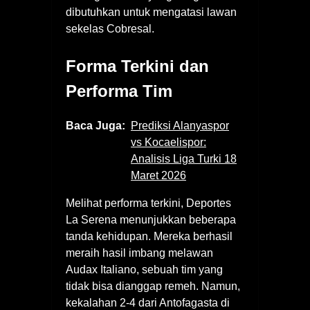
dibutuhkan untuk mengatasi lawan
sekelas Cobresal.
Forma Terkini dan
Performa Tim
Baca Juga:
Prediksi Alanyaspor
vs Kocaelispor:
Analisis Liga Turki 18
Maret 2026
Melihat performa terkini, Deportes
La Serena menunjukkan beberapa
tanda kehidupan. Mereka berhasil
meraih hasil imbang melawan
Audax Italiano, sebuah tim yang
tidak bisa dianggap remeh. Namun,
kekalahan 2-4 dari Antofagasta di