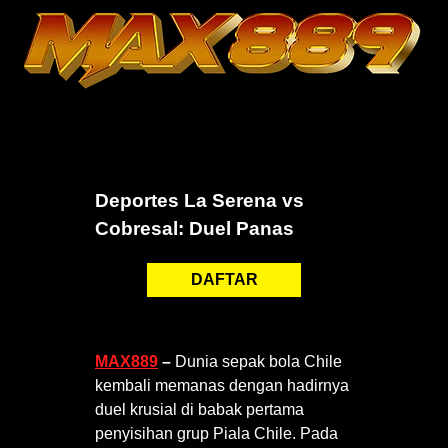
Skip
to
content
Deportes La Serena vs
Cobresal: Duel Panas
DAFTAR
MAX889
–
Dunia sepak bola Chile
kembali memanas dengan hadirnya
duel krusial di babak pertama
penyisihan grup Piala Chile. Pada