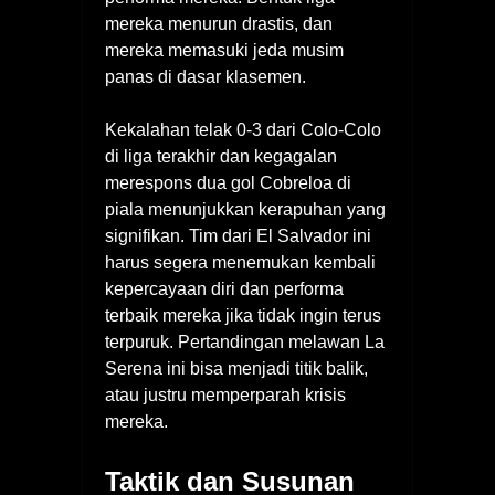
mereka menurun drastis, dan
mereka memasuki jeda musim
panas di dasar klasemen.
Kekalahan telak 0-3 dari Colo-Colo
di liga terakhir dan kegagalan
merespons dua gol Cobreloa di
piala menunjukkan kerapuhan yang
signifikan. Tim dari El Salvador ini
harus segera menemukan kembali
kepercayaan diri dan performa
terbaik mereka jika tidak ingin terus
terpuruk. Pertandingan melawan La
Serena ini bisa menjadi titik balik,
atau justru memperparah krisis
mereka.
Taktik dan Susunan