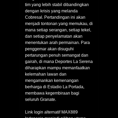
tim yang lebih stabil dibandingkan
dengan krisis yang melanda
Cobresal. Pertandingan ini akan
menjadi tontonan yang memukau, di
mana setiap serangan, setiap tekel,
dan setiap penyelamatan akan
menentukan arah permainan. Para
penggemar akan disuguhi
pertarungan penuh semangat dan
gairah, di mana Deportes La Serena
diharapkan mampu memanfaatkan
kelemahan lawan dan
mengamankan kemenangan
berharga di Estadio La Portada,
membawa kegembiraan bagi
seluruh Granate.
Link login alternatif MAX889