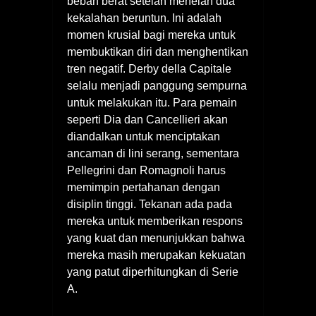
beban berat setelah menelan dua
kekalahan beruntun. Ini adalah
momen krusial bagi mereka untuk
membuktikan diri dan menghentikan
tren negatif. Derby della Capitale
selalu menjadi panggung sempurna
untuk melakukan itu. Para pemain
seperti Dia dan Cancellieri akan
diandalkan untuk menciptakan
ancaman di lini serang, sementara
Pellegrini dan Romagnoli harus
memimpin pertahanan dengan
disiplin tinggi. Tekanan ada pada
mereka untuk memberikan respons
yang kuat dan menunjukkan bahwa
mereka masih merupakan kekuatan
yang patut diperhitungkan di Serie
A.