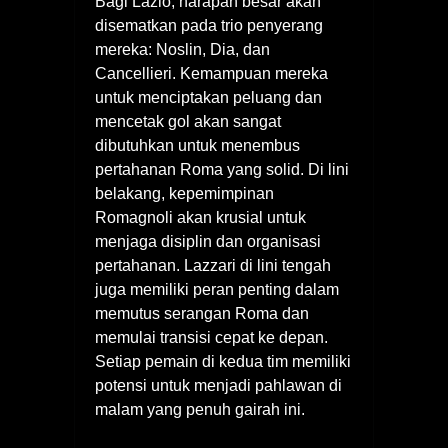
Bagi Lazio, harapan besar akan
disematkan pada trio penyerang
mereka: Noslin, Dia, dan
Cancellieri. Kemampuan mereka
untuk menciptakan peluang dan
mencetak gol akan sangat
dibutuhkan untuk menembus
pertahanan Roma yang solid. Di lini
belakang, kepemimpinan
Romagnoli akan krusial untuk
menjaga disiplin dan organisasi
pertahanan. Lazzari di lini tengah
juga memiliki peran penting dalam
memutus serangan Roma dan
memulai transisi cepat ke depan.
Setiap pemain di kedua tim memiliki
potensi untuk menjadi pahlawan di
malam yang penuh gairah ini.