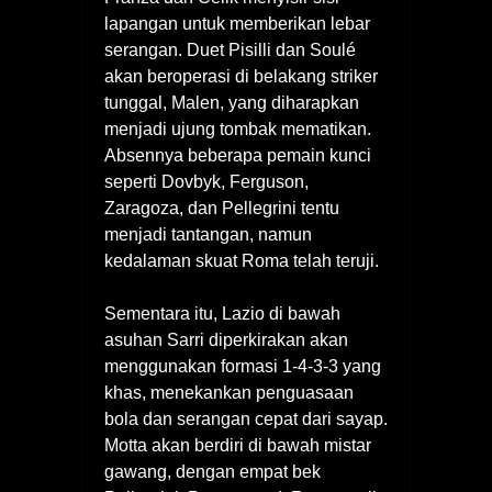
lapangan untuk memberikan lebar
serangan. Duet Pisilli dan Soulé
akan beroperasi di belakang striker
tunggal, Malen, yang diharapkan
menjadi ujung tombak mematikan.
Absennya beberapa pemain kunci
seperti Dovbyk, Ferguson,
Zaragoza, dan Pellegrini tentu
menjadi tantangan, namun
kedalaman skuat Roma telah teruji.
Sementara itu, Lazio di bawah
asuhan Sarri diperkirakan akan
menggunakan formasi 1-4-3-3 yang
khas, menekankan penguasaan
bola dan serangan cepat dari sayap.
Motta akan berdiri di bawah mistar
gawang, dengan empat bek