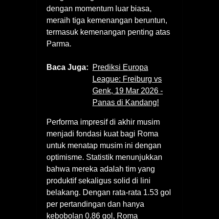
dengan momentum luar biasa,
meraih tiga kemenangan beruntun,
termasuk kemenangan penting atas
Parma.
Baca Juga:
Prediksi Europa
League: Freiburg vs
Genk, 19 Mar 2026 -
Panas di Kandang!
Performa impresif di akhir musim
menjadi fondasi kuat bagi Roma
untuk menatap musim ini dengan
optimisme. Statistik menunjukkan
bahwa mereka adalah tim yang
produktif sekaligus solid di lini
belakang. Dengan rata-rata 1.53 gol
per pertandingan dan hanya
kebobolan 0.86 gol, Roma