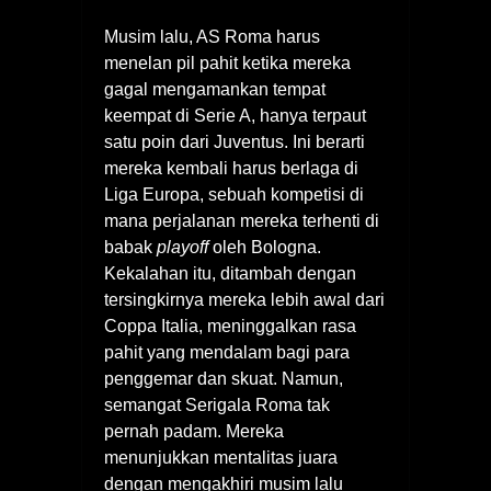
Musim lalu, AS Roma harus
menelan pil pahit ketika mereka
gagal mengamankan tempat
keempat di Serie A, hanya terpaut
satu poin dari Juventus. Ini berarti
mereka kembali harus berlaga di
Liga Europa, sebuah kompetisi di
mana perjalanan mereka terhenti di
babak
playoff
oleh Bologna.
Kekalahan itu, ditambah dengan
tersingkirnya mereka lebih awal dari
Coppa Italia, meninggalkan rasa
pahit yang mendalam bagi para
penggemar dan skuat. Namun,
semangat Serigala Roma tak
pernah padam. Mereka
menunjukkan mentalitas juara
dengan mengakhiri musim lalu