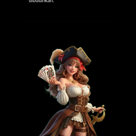
dibutuhkan.
Navigasi
pos