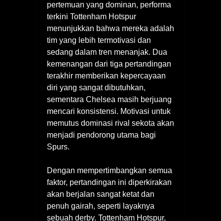
pertemuan yang dominan, performa
terkini Tottenham Hotspur
menunjukkan bahwa mereka adalah
tim yang lebih termotivasi dan
sedang dalam tren menanjak. Dua
kemenangan dari tiga pertandingan
terakhir memberikan kepercayaan
diri yang sangat dibutuhkan,
sementara Chelsea masih berjuang
mencari konsistensi. Motivasi untuk
memutus dominasi rival sekota akan
menjadi pendorong utama bagi
Spurs.
Dengan mempertimbangkan semua
faktor, pertandingan ini diperkirakan
akan berjalan sangat ketat dan
penuh gairah, seperti layaknya
sebuah derby. Tottenham Hotspur,