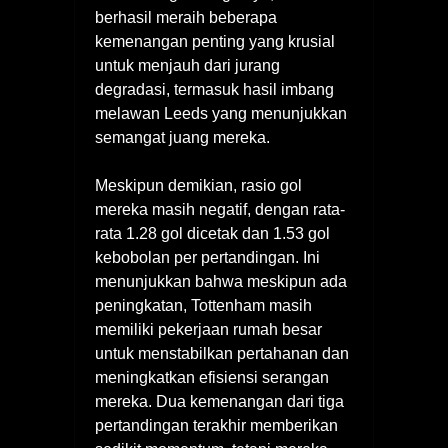
berhasil meraih beberapa
kemenangan penting yang krusial
untuk menjauh dari jurang
degradasi, termasuk hasil imbang
melawan Leeds yang menunjukkan
semangat juang mereka.
Meskipun demikian, rasio gol
mereka masih negatif, dengan rata-
rata 1.28 gol dicetak dan 1.53 gol
kebobolan per pertandingan. Ini
menunjukkan bahwa meskipun ada
peningkatan, Tottenham masih
memiliki pekerjaan rumah besar
untuk menstabilkan pertahanan dan
meningkatkan efisiensi serangan
mereka. Dua kemenangan dari tiga
pertandingan terakhir memberikan