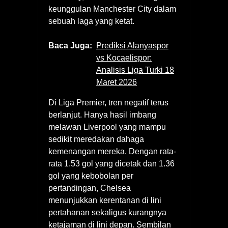
keunggulan Manchester City dalam
sebuah laga yang ketat.
Baca Juga:
Prediksi Alanyaspor
vs Kocaelispor:
Analisis Liga Turki 18
Maret 2026
Di Liga Premier, tren negatif terus
berlanjut. Hanya hasil imbang
melawan Liverpool yang mampu
sedikit meredakan dahaga
kemenangan mereka. Dengan rata-
rata 1.53 gol yang dicetak dan 1.36
gol yang kebobolan per
pertandingan, Chelsea
menunjukkan kerentanan di lini
pertahanan sekaligus kurangnya
ketajaman di lini depan. Sembilan