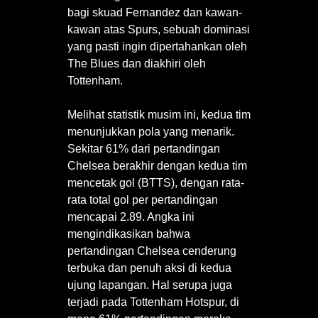
bagi skuad Fernandez dan kawan-
kawan atas Spurs, sebuah dominasi
yang pasti ingin dipertahankan oleh
The Blues dan diakhiri oleh
Tottenham.
Melihat statistik musim ini, kedua tim
menunjukkan pola yang menarik.
Sekitar 61% dari pertandingan
Chelsea berakhir dengan kedua tim
mencetak gol (BTTS), dengan rata-
rata total gol per pertandingan
mencapai 2.89. Angka ini
mengindikasikan bahwa
pertandingan Chelsea cenderung
terbuka dan penuh aksi di kedua
ujung lapangan. Hal serupa juga
terjadi pada Tottenham Hotspur, di