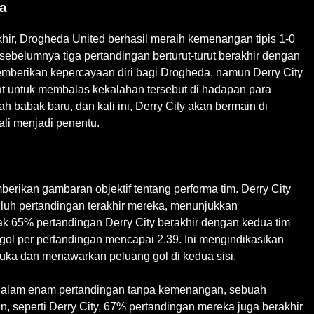
a
akhir, Drogheda United berhasil meraih kemenangan tipis 1-0
sebelumnya tiga pertandingan berturut-turut berakhir dengan
mberikan kepercayaan diri bagi Drogheda, namun Derry City
t untuk membalas kekalahan tersebut di hadapan para
 babak baru, dan kali ini, Derry City akan bermain di
ali menjadi penentu.
berikan gambaran objektif tentang performa tim. Derry City
luh pertandingan terakhir mereka, menunjukkan
k 65% pertandingan Derry City berakhir dengan kedua tim
 gol per pertandingan mencapai 2.39. Ini mengindikasikan
ka dan menawarkan peluang gol di kedua sisi.
 dalam enam pertandingan tanpa kemenangan, sebuah
, seperti Derry City, 67% pertandingan mereka juga berakhir