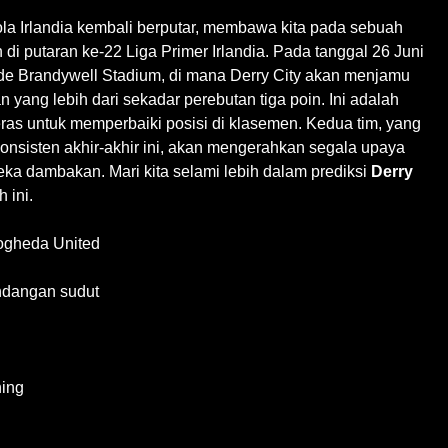
ola Irlandia kembali berputar, membawa kita pada sebuah
 di putaran ke-22 Liga Primer Irlandia. Pada tanggal 26 Juni
ide Brandywell Stadium, di mana Derry City akan menjamu
yang lebih dari sekadar perebutan tiga poin. Ini adalah
eras untuk memperbaiki posisi di klasemen. Kedua tim, yang
sisten akhir-akhir ini, akan mengerahkan segala upaya
a dambakan. Mari kita selami lebih dalam prediksi
Derry
 ini.
rogheda United
ndangan sudut
ning