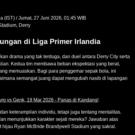
a (IST) / Jumat, 27 Juni 2026, 01:45 WIB
tadium, Derry
ngan di Liga Primer Irlandia
an drama yang tak terduga, dan duel antara Derry City serta
alian. Kedua tim membawa beban ekspektasi yang berat,
urang memuaskan. Bagi para penggemar sepak bola, ini
aimana semangat juang dapat mengubah nasib di lapangan
urg vs Genk, 19 Mar 2026 - Panas di Kandang!
dan keterampilan individu, tetapi juga tentang mentalitas.
 dan menunjukkan karakter sejati mereka? Jawaban atas
ut hijau Ryan McBride Brandywell Stadium yang sakral.