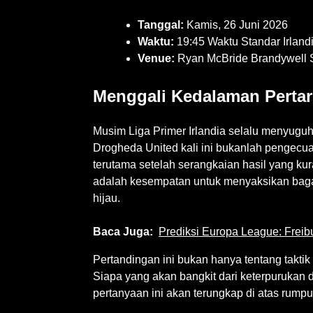
Tanggal:
Kamis, 26 Juni 2026
Waktu:
19:45 Waktu Standar Irlandi
Venue:
Ryan McBride Brandywell S
Menggali Kedalaman Pertaru
Musim Liga Primer Irlandia selalu menyuguhk
Drogheda United kali ini bukanlah pengecu
terutama setelah serangkaian hasil yang k
adalah kesempatan untuk menyaksikan bag
hijau.
Baca Juga:
Prediksi Europa League: Freib
Pertandingan ini bukan hanya tentang taktik 
Siapa yang akan bangkit dari keterpurukan
pertanyaan ini akan terungkap di atas rump