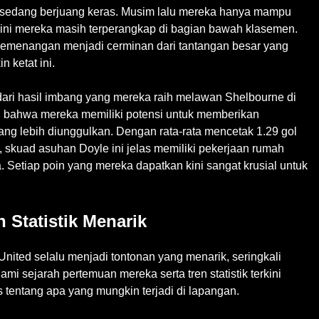
ga sedang berjuang keras. Musim lalu mereka hanya mampu
 kini mereka masih terperangkap di bagian bawah klasemen.
 kemenangan menjadi cerminan dari tantangan besar yang
 ketat ini.
ari hasil imbang yang mereka raih melawan Shelbourne di
an bahwa mereka memiliki potensi untuk memberikan
ang lebih diunggulkan. Dengan rata-rata mencetak 1.29 gol
 skuad asuhan Doyle ini jelas memiliki pekerjaan rumah
Setiap poin yang mereka dapatkan kini sangat krusial untuk
 Statistik Menarik
nited selalu menjadi tontonan yang menarik, seringkali
 sejarah pertemuan mereka serta tren statistik terkini
tentang apa yang mungkin terjadi di lapangan.