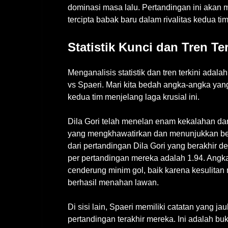
dominasi masa lalu. Pertandingan ini akan m
tercipta babak baru dalam rivalitas kedua tim
Statistik Kunci dan Tren T
Menganalisis statistik dan tren terkini adal
vs Spaeri. Mari kita bedah angka-angka ya
kedua tim menjelang laga krusial ini.
Dila Gori telah menelan enam kekalahan dar
yang mengkhawatirkan dan menunjukkan bet
dari pertandingan Dila Gori yang berakhir de
per pertandingan mereka adalah 1.94. Angka
cenderung minim gol, baik karena kesulita
berhasil menahan lawan.
Di sisi lain, Spaeri memiliki catatan yang j
pertandingan terakhir mereka. Ini adalah bu