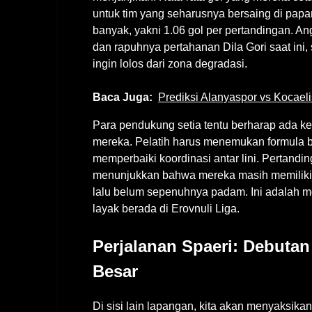
untuk tim yang seharusnya bersaing di papan 
banyak, yakni 1.06 gol per pertandingan. 
dan rapuhnya pertahanan Dila Gori saat ini
ingin lolos dari zona degradasi.
Baca Juga:
Prediksi Alanyaspor vs Kocaeli
Para pendukung setia tentu berharap ada k
mereka. Pelatih harus menemukan formula 
memperbaiki koordinasi antar lini. Pertand
menunjukkan bahwa mereka masih memiliki 
lalu belum sepenuhnya padam. Ini adalah m
layak berada di Erovnuli Liga.
Perjalanan Spaeri: Debuta
Besar
Di sisi lain lapangan, kita akan menyaksik