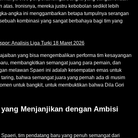
atas. Ironisnya, mereka justru kebobolan sedikit lebih
Angka-angka ini menggambarkan betapa tumpulnya serangan
, sebuah kombinasi yang sangat berbahaya bagi tim yang
spor: Analisis Liga Turki 18 Maret 2026
eajaiban yang bisa mengembalikan performa tim kesayangan
baru, membangkitkan semangat juang para pemain, dan
ingan melawan Spaeri ini adalah kesempatan emas untuk
taring, bahwa semangat juara yang pernah ada di musim
omen untuk bangkit, untuk membuktikan bahwa Dila Gori
n yang Menjanjikan dengan Ambisi
an Spaeri, tim pendatang baru yang penuh semangat dari