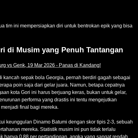
a tim ini mempersiapkan diri untuk bentrokan epik yang bisa
ori di Musim yang Penuh Tantangan
urg vs Genk, 19 Mar 2026 - Panas di Kandang!
di kancah sepak bola Georgia, pernah berdiri gagah sebagai
rapa poin saja dari gelar juara. Namun, betapa cepatnya
aan kota Gori ini harus berjuang keras, bukan untuk gelar,
Penurunan performa yang drastis ini tentu mengejutkan
menjadi final bagi mereka.
kui keunggulan Dinamo Batumi dengan skor tipis 2-3, sebuah
tahanan mereka. Statistik musim ini pun tidak terlalu
ak hanya 0.88 per pertandingan, angka yang sangat rendah