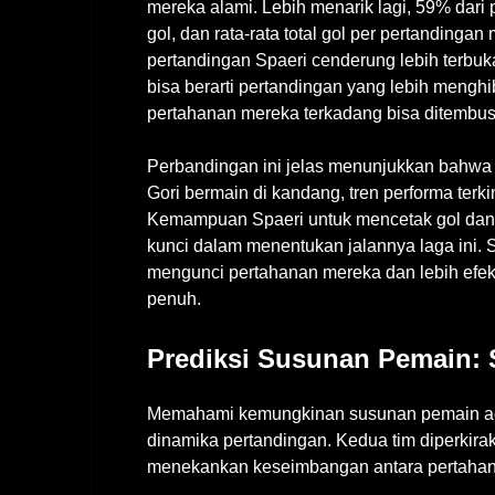
mereka alami. Lebih menarik lagi, 59% dari
gol, dan rata-rata total gol per pertandinga
pertandingan Spaeri cenderung lebih terbuk
bisa berarti pertandingan yang lebih meng
pertahanan mereka terkadang bisa ditembus
Perbandingan ini jelas menunjukkan bahwa 
Gori bermain di kandang, tren performa ter
Kemampuan Spaeri untuk mencetak gol dan 
kunci dalam menentukan jalannya laga ini. 
mengunci pertahanan mereka dan lebih efekt
penuh.
Prediksi Susunan Pemain: S
Memahami kemungkinan susunan pemain adal
dinamika pertandingan. Kedua tim diperkira
menekankan keseimbangan antara pertahana