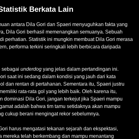
tatistik Berkata Lain
temuan antara Dila Gori dan Spaeri menyuguhkan fakta yang
ya, Dila Gori berhasil memenangkan semuanya. Sebuah
i perhatian. Statistik ini mungkin membuat Dila Gori merasa
n, performa terkini seringkali lebih berbicara daripada
p sebagai
underdog
yang jelas dalam pertandingan ini.
ori saat ini sedang dalam kondisi yang jauh dari kata
 dan rentan di pertahanan. Sementara itu, Spaeri justru
iliki rata-rata gol yang lebih baik. Oleh karena itu,
dominasi Dila Gori, jangan terkejut jika Spaeri mampu
ngamat adalah bahwa tim tamu setidaknya akan mampu
ng cukup berani mengingat rekor sebelumnya.
a Gori harus mengatasi tekanan sejarah dan ekspektasi,
wa mereka telah berkembang dan mampu menantang