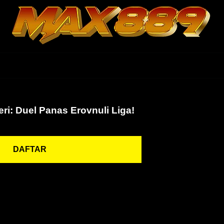
eri: Duel Panas Erovnuli Liga!
DAFTAR