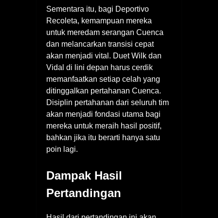
Sementara itu, bagi Deportivo
Recoleta, kemampuan mereka
untuk meredam serangan Cuenca
dan melancarkan transisi cepat
akan menjadi vital. Duet Wilk dan
Vidal di lini depan harus cerdik
memanfaatkan setiap celah yang
ditinggalkan pertahanan Cuenca.
Disiplin pertahanan dari seluruh tim
akan menjadi fondasi utama bagi
mereka untuk meraih hasil positif,
bahkan jika itu berarti hanya satu
poin lagi.
Dampak Hasil
Pertandingan
Hasil dari pertandingan ini akan