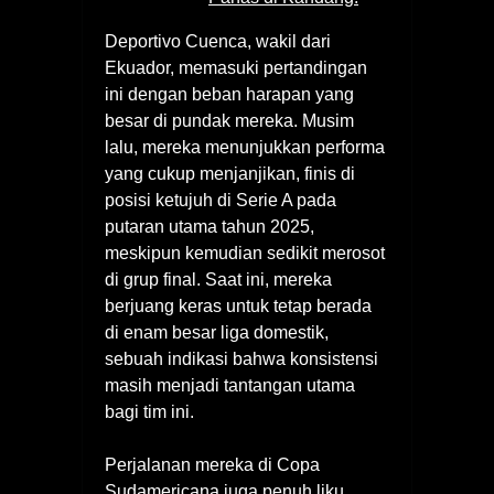
Deportivo Cuenca, wakil dari
Ekuador, memasuki pertandingan
ini dengan beban harapan yang
besar di pundak mereka. Musim
lalu, mereka menunjukkan performa
yang cukup menjanjikan, finis di
posisi ketujuh di Serie A pada
putaran utama tahun 2025,
meskipun kemudian sedikit merosot
di grup final. Saat ini, mereka
berjuang keras untuk tetap berada
di enam besar liga domestik,
sebuah indikasi bahwa konsistensi
masih menjadi tantangan utama
bagi tim ini.
Perjalanan mereka di Copa
Sudamericana juga penuh liku.