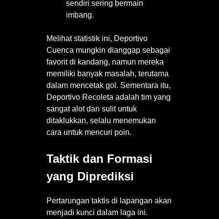
sendiri sering bermain
imbang.
Melihat statistik ini, Deportivo
Cuenca mungkin dianggap sebagai
favorit di kandang, namun mereka
memiliki banyak masalah, terutama
dalam mencetak gol. Sementara itu,
Deportivo Recoleta adalah tim yang
sangat alot dan sulit untuk
ditaklukkan, selalu menemukan
cara untuk mencuri poin.
Taktik dan Formasi
yang Diprediksi
Pertarungan taktis di lapangan akan
menjadi kunci dalam laga ini.