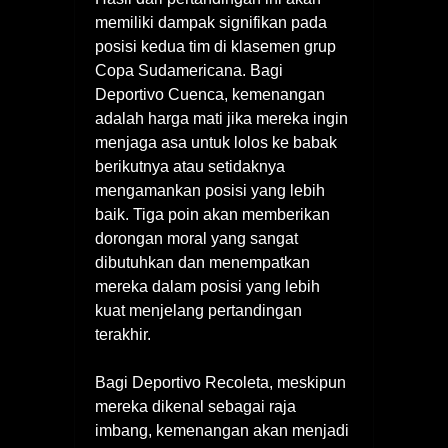
memiliki dampak signifikan pada
posisi kedua tim di klasemen grup
Copa Sudamericana. Bagi
Deportivo Cuenca, kemenangan
adalah harga mati jika mereka ingin
menjaga asa untuk lolos ke babak
berikutnya atau setidaknya
mengamankan posisi yang lebih
baik. Tiga poin akan memberikan
dorongan moral yang sangat
dibutuhkan dan menempatkan
mereka dalam posisi yang lebih
kuat menjelang pertandingan
terakhir.
Bagi Deportivo Recoleta, meskipun
mereka dikenal sebagai raja
imbang, kemenangan akan menjadi