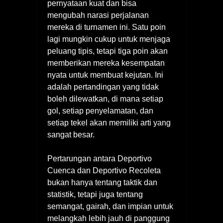
pernyataan kuat dan bisa
mengubah narasi perjalanan
mereka di turnamen ini. Satu poin
lagi mungkin cukup untuk menjaga
peluang tipis, tetapi tiga poin akan
memberikan mereka kesempatan
nyata untuk membuat kejutan. Ini
adalah pertandingan yang tidak
boleh dilewatkan, di mana setiap
gol, setiap penyelamatan, dan
setiap tekel akan memiliki arti yang
sangat besar.
Pertarungan antara Deportivo
Cuenca dan Deportivo Recoleta
bukan hanya tentang taktik dan
statistik, tetapi juga tentang
semangat, gairah, dan impian untuk
melangkah lebih jauh di panggung