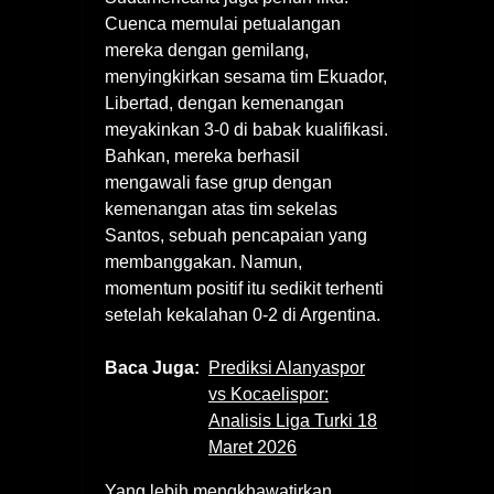
Cuenca memulai petualangan
mereka dengan gemilang,
menyingkirkan sesama tim Ekuador,
Libertad, dengan kemenangan
meyakinkan 3-0 di babak kualifikasi.
Bahkan, mereka berhasil
mengawali fase grup dengan
kemenangan atas tim sekelas
Santos, sebuah pencapaian yang
membanggakan. Namun,
momentum positif itu sedikit terhenti
setelah kekalahan 0-2 di Argentina.
Baca Juga:
Prediksi Alanyaspor
vs Kocaelispor:
Analisis Liga Turki 18
Maret 2026
Yang lebih mengkhawatirkan,