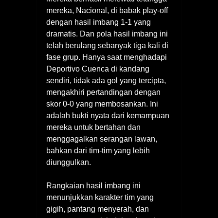
mereka, Nacional, di babak play-off
dengan hasil imbang 1-1 yang
dramatis. Dan pola hasil imbang ini
telah berulang sebanyak tiga kali di
fase grup. Hanya saat menghadapi
Deportivo Cuenca di kandang
sendiri, tidak ada gol yang tercipta,
mengakhiri pertandingan dengan
skor 0-0 yang membosankan. Ini
adalah bukti nyata dari kemampuan
mereka untuk bertahan dan
menggagalkan serangan lawan,
bahkan dari tim-tim yang lebih
diunggulkan.
Rangkaian hasil imbang ini
menunjukkan karakter tim yang
gigih, pantang menyerah, dan