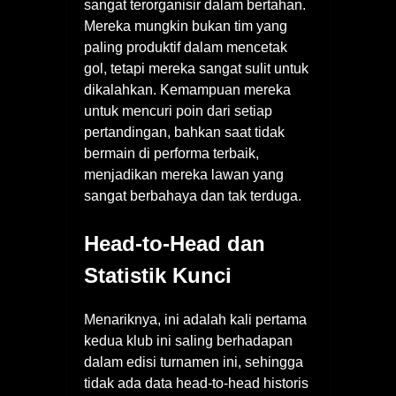
sangat terorganisir dalam bertahan.
Mereka mungkin bukan tim yang
paling produktif dalam mencetak
gol, tetapi mereka sangat sulit untuk
dikalahkan. Kemampuan mereka
untuk mencuri poin dari setiap
pertandingan, bahkan saat tidak
bermain di performa terbaik,
menjadikan mereka lawan yang
sangat berbahaya dan tak terduga.
Head-to-Head dan
Statistik Kunci
Menariknya, ini adalah kali pertama
kedua klub ini saling berhadapan
dalam edisi turnamen ini, sehingga
tidak ada data head-to-head historis