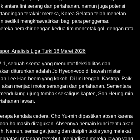
antara lini serang dan pertahanan, namun juga potensi
rtandingan terakhir mereka, Korea Selatan telah menelan
n sedikit mengkhawatirkan bagi para penggemar.
ereka berakhir dengan kedua tim mencetak gol, dengan rata-
spor: Analisis Liga Turki 18 Maret 2026
2-1, sebuah skema yang menuntut fleksibilitas dan
kan diturunkan adalah Jo Hyeon-woo di bawah mistar
dan Lee Han-beom yang kokoh. Di lini tengah, Kastrop, Paik
 akan menjadi motor serangan dan pertahanan. Sementara
 mendukung ujung tombak sekaligus kapten, Son Heung-min,
rtahanan lawan.
rapa kendala cedera. Cho Yu-min dipastikan absen karena
Joon-ho masih diragukan. Absennya pemain kunci tentu akan
ih. Namun, semangat juang dan disiplin taktis yang melekat
engatasi rintangan tersebut, menjadikan mereka lawan yang