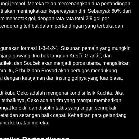
acungi jempol. Mereka telah memenangkan dua pertandingan
asti akan meningkatkan kepercayaan diri. Sebanyak 60% dari
 mencetak gol, dengan rata-rata total 2.9 gol per
nderung terlibat dalam pertandingan yang terbuka dan
ggunakan formasi 1-3-4-2-1. Susunan pemain yang mungkin
jaga gawang; trio bek tangguh Krejčí, Granáč, dan
 Sadílek, dan Souček akan menjadi poros utama, mengalirkan
ra itu, Schulz dan Provod akan bertugas mendukung
al dengan ketajaman dan insting golnya yang luar biasa.
 kubu Ceko adalah mengenai kondisi fisik Kuchta. Jika
 terbaiknya, Ceko adalah tim yang mampu memberikan
t kolektif dan disiplin taktis yang tinggi, seringkali
etat dan serangan balik cepat. Kehadiran para gelandang
kunci kekuatan mereka.