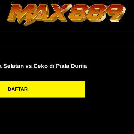
a Selatan vs Ceko di Piala Dunia
DAFTAR