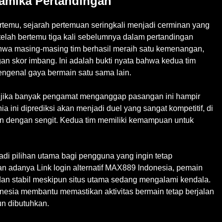
amika Pertandingan
rtemu, sejarah pertemuan seringkali menjadi cerminan yang
elah bertemu tiga kali sebelumnya dalam pertandingan
wa masing-masing tim berhasil meraih satu kemenangan,
an skor imbang. Ini adalah bukti nyata bahwa kedua tim
engenal gaya bermain satu sama lain.
an jika banyak pengamat menganggap pasangan ini hampir
ini diprediksi akan menjadi duel yang sangat kompetitif, di
an dengan sengit. Kedua tim memiliki kemampuan untuk
adi pilihan utama bagi pengguna yang ingin tetap
 adanya Link login alternatif MAX889 Indonesia, pemain
an stabil meskipun situs utama sedang mengalami kendala.
ndonesia membantu memastikan aktivitas bermain tetap berjalan
un dibutuhkan.