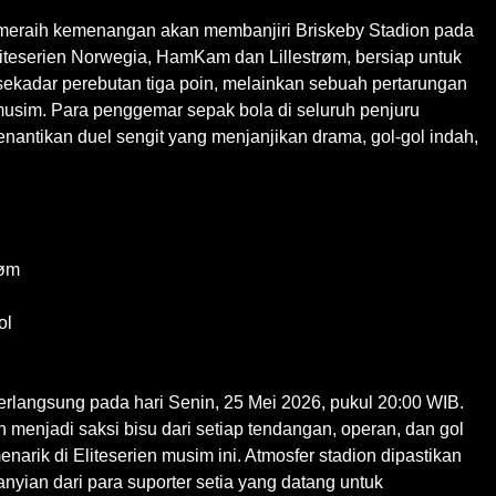
eraih kemenangan akan membanjiri Briskeby Stadion pada
liteserien Norwegia, HamKam dan Lillestrøm, bersiap untuk
sekadar perebutan tiga poin, melainkan sebuah pertarungan
musim. Para penggemar sepak bola di seluruh penjuru
enantikan duel sengit yang menjanjikan drama, gol-gol indah,
røm
ol
berlangsung pada hari Senin, 25 Mei 2026, pukul 20:00 WIB.
menjadi saksi bisu dari setiap tendangan, operan, dan gol
enarik di Eliteserien musim ini. Atmosfer stadion dipastikan
nyian dari para suporter setia yang datang untuk