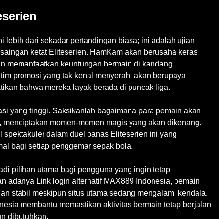
eserien
lebih dari sekadar pertandingan biasa; ini adalah ujian
persaingan ketat Eliteserien. HamKam akan berusaha keras
dan memanfaatkan keuntungan bermain di kandang.
 tim promosi yang tak kenal menyerah, akan berupaya
tikan bahwa mereka layak berada di puncak liga.
asi yang tinggi. Saksikanlah bagaimana para pemain akan
gan, menciptakan momen-momen magis yang akan dikenang.
l spektakuler dalam duel panas Eliteserien ini yang
al bagi setiap penggemar sepak bola.
adi pilihan utama bagi pengguna yang ingin tetap
 adanya Link login alternatif MAX889 Indonesia, pemain
an stabil meskipun situs utama sedang mengalami kendala.
ndonesia membantu memastikan aktivitas bermain tetap berjalan
un dibutuhkan.