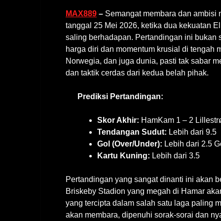
MAX889
–
Semangat membara dan ambisi m
tanggal 25 Mei 2026, ketika dua kekuatan E
saling berhadapan. Pertandingan ini bukan 
harga diri dan momentum krusial di tengah 
Norwegia, dan juga dunia, pasti tak sabar m
dan taktik cerdas dari kedua belah pihak.
Prediksi Pertandingan:
Skor Akhir:
HamKam 1 – 2 Lillest
Tendangan Sudut:
Lebih dari 9.5
Gol (Over/Under):
Lebih dari 2.5 G
Kartu Kuning:
Lebih dari 3.5
Pertandingan yang sangat dinanti ini akan 
Briskeby Stadion yang megah di Hamar akan 
yang tercipta dalam salah satu laga paling m
akan membara, dipenuhi sorak-sorai dan nya