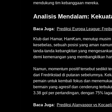
mendukung tim kebanggaan mereka.
Analisis Mendalam: Keku
Baca Juga:
Prediksi Europa League: Freib
Klub dari Hamar, HamKam, menutup musim l
kesebelas, sebuah posisi yang aman namun
tanda-tanda kebangkitan yang mengesanka
demi kemenangan yang membangkitkan har
Namun, momentum positif tersebut sedikit t
dari Fredrikstad di putaran sebelumnya. Kek
pemain untuk kembali fokus dan menemuka
bermain yang agresif dan cenderung terbuka,
3.38 gol per pertandingan, dengan 75% lag
Baca Juga:
Prediksi Alanyaspor vs Kocaeli