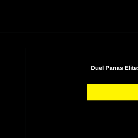
Skip
to
content
Duel Panas Elit