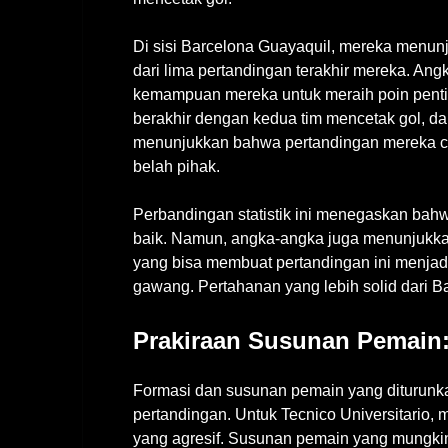
Di sisi Barcelona Guayaquil, mereka menun
dari lima pertandingan terakhir mereka. An
kemampuan mereka untuk meraih poin pentin
berakhir dengan kedua tim mencetak gol, dan 
menunjukkan bahwa pertandingan mereka c
belah pihak.
Perbandingan statistik ini menegaskan bah
baik. Namun, angka-angka juga menunjukkan
yang bisa membuat pertandingan ini menjad
gawang. Pertahanan yang lebih solid dari B
Prakiraan Susunan Pemain: 
Formasi dan susunan pemain yang diturunka
pertandingan. Untuk Tecnico Universitario,
yang agresif. Susunan pemain yang mungkin a