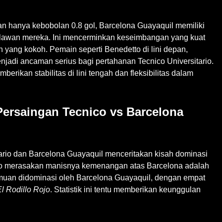
dan hanya kebobolan 0.8 gol, Barcelona Guayaquil memiliki
an lawan mereka. Ini mencerminkan keseimbangan yang kuat
n yang kokoh. Pemain seperti Benedetto di lini depan,
jadi ancaman serius bagi pertahanan Tecnico Universitario.
rikan stabilitas di lini tengah dan fleksibilitas dalam
Persaingan Tecnico vs Barcelona
ario dan Barcelona Guayaquil menceritakan kisah dominasi
tario merasakan manisnya kemenangan atas Barcelona adalah
temuan didominasi oleh Barcelona Guayaquil, dengan empat
El Rodillo Rojo
. Statistik ini tentu memberikan keunggulan