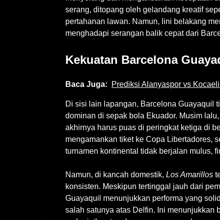
serang, ditopang oleh gelandang kreatif se
pertahanan lawan. Namun, lini belakang mer
menghadapi serangan balik cepat dari Barc
Kekuatan Barcelona Guaya
Baca Juga:
Prediksi Alanyaspor vs Kocaeli
Di sisi lain lapangan, Barcelona Guayaquil 
dominan di sepak bola Ekuador. Musim lalu,
akhirnya harus puas di peringkat ketiga di
mengamankan tiket ke Copa Libertadores, 
turnamen kontinental tidak berjalan mulus, 
Namun, di kancah domestik,
Los Amarillos
t
konsisten. Meskipun tertinggal jauh dari p
Guayaquil menunjukkan performa yang solid
salah satunya atas Delfin. Ini menunjukka