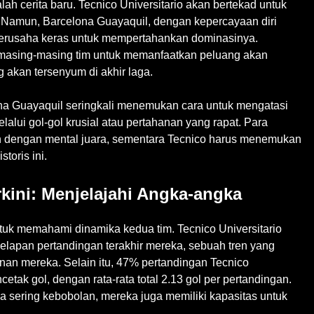
ah cerita baru. Tecnico Universitario akan bertekad untuk
. Namun, Barcelona Guayaquil, dengan kepercayaan diri
an berusaha keras untuk mempertahankan dominasinya.
 masing-masing tim untuk memanfaatkan peluang akan
 akan tersenyum di akhir laga.
na Guayaquil seringkali menemukan cara untuk mengatasi
elalui gol-gol krusial atau pertahanan yang rapat. Para
 dengan mental juara, sementara Tecnico harus menemukan
toris ini.
rkini: Menjelajahi Angka-angka
untuk memahami dinamika kedua tim. Tecnico Universitario
elapan pertandingan terakhir mereka, sebuah tren yang
an mereka. Selain itu, 47% pertandingan Tecnico
etak gol, dengan rata-rata total 2.13 gol per pertandingan.
 sering kebobolan, mereka juga memiliki kapasitas untuk