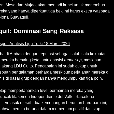
perti Mesa dan Majao, akan menjadi kunci untuk menembus
eka yang hanya diperkuat tiga bek inti harus ekstra waspada
elona Guayaquil.
quil: Dominasi Sang Raksasa
spor: Analisis Liga Turki 18 Maret 2026
tiba di Ambato dengan reputasi sebagai salah satu kekuatan
 mereka bersaing ketat untuk posisi
runner-up
, meskipun
 belakang LDU Quito. Pencapaian ini sudah cukup untuk
sebuah pengalaman berharga meskipun perjalanan mereka di
finis di dasar grup dengan hanya mengumpulkan tiga poin.
etap mempertahankan level permainan mereka yang
emuncak klasemen Independiente del Valle, Barcelona
, termasuk meraih dua kemenangan beruntun baru-baru ini,
n bahwa mereka berada dalam momentum positif dan siap