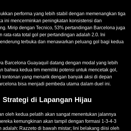
jukkan performa yang lebih stabil dengan memenangkan tiga
gka ini mencerminkan peningkatan konsistensi dan
g. Mirip dengan Tecnico, 53% pertandingan Barcelona juga
rata-rata total gol per pertandingan adalah 2.0. Ini
enderung terbuka dan menawarkan peluang gol bagi kedua
wa Barcelona Guayaquil datang dengan modal yang lebih
 bahwa kedua tim memiliki potensi untuk mencetak gol,
i tontonan yang menarik dengan banyak aksi di depan
arcelona bisa menjadi pembeda utama dalam duel ini.
Strategi di Lapangan Hijau
n oleh kedua pelatih akan sangat menentukan jalannya
 mereka kemungkinan akan tampil dengan formasi 1-3-4-3
dalah: Razzeto di bawah mistar; lini belakang diisi oleh