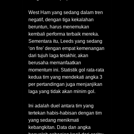
West Ham yang sedang dalam tren
negatif, dengan tiga kekalahan
beruntun, harus menemukan
kembali performa terbaik mereka.
Sementara itu, Leeds yang sedang
‘on fire’ dengan empat kemenangan
dari tujuh laga terakhir, akan
berusaha memanfaatkan
momentum ini. Statistik gol rata-rata
kedua tim yang mendekati angka 3
per pertandingan juga menjanjikan
laga yang tidak akan minim gol.
Ini adalah duel antara tim yang
tertekan habis-habisan dengan tim
yang sedang menikmati
kebangkitan. Data dan angka