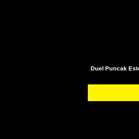
Skip
to
content
Duel Puncak Est