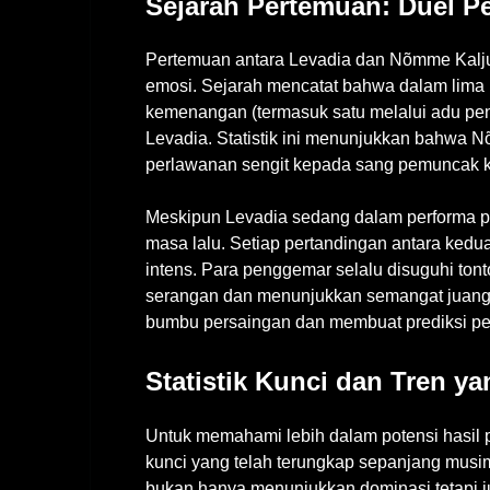
Sejarah Pertemuan: Duel P
Pertemuan antara Levadia dan Nõmme Kalju
emosi. Sejarah mencatat bahwa dalam lima p
kemenangan (termasuk satu melalui adu pena
Levadia. Statistik ini menunjukkan bahwa
perlawanan sengit kepada sang pemuncak kl
Meskipun Levadia sedang dalam performa p
masa lalu. Setiap pertandingan antara kedua 
intens. Para penggemar selalu disuguhi to
serangan dan menunjukkan semangat juang 
bumbu persaingan dan membuat prediksi pert
Statistik Kunci dan Tren ya
Untuk memahami lebih dalam potensi hasil per
kunci yang telah terungkap sepanjang mus
bukan hanya menunjukkan dominasi tetapi ju