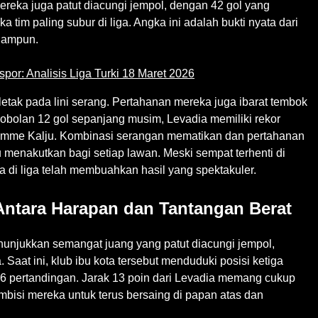
 mereka juga patut diacungi jempol, dengan 42 gol yang
 tim paling subur di liga. Angka ini adalah bukti nyata dari
l ampun.
spor: Analisis Liga Turki 18 Maret 2026
etak pada lini serang. Pertahanan mereka juga ibarat tembok
obolan 12 gol sepanjang musim, Levadia memiliki rekor
 Nõmme Kalju. Kombinasi serangan mematikan dan pertahanan
 menakutkan bagi setiap lawan. Meski sempat terhenti di
a di liga telah membuahkan hasil yang spektakuler.
ntara Harapan dan Tantangan Berat
nunjukkan semangat juang yang patut diacungi jempol,
Saat ini, klub ibu kota tersebut menduduki posisi ketiga
16 pertandingan. Jarak 13 poin dari Levadia memang cukup
ambisi mereka untuk terus bersaing di papan atas dan