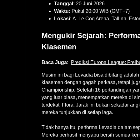
Tanggal:
20 Juni 2026
Waktu:
Pukul 20:00 WIB (GMT+7)
Lokasi:
A. Le Coq Arena, Tallinn, Esto
Mengukir Sejarah: Perform
Klasemen
Baca Juga:
Prediksi Europa League: Freib
Musim ini bagi Levadia bisa dibilang adal
klasemen dengan gagah perkasa, tetapi jug
Championship. Setelah 16 pertandingan yan
yang luar biasa, menempatkan mereka di sin
terdekat, Flora. Jarak ini bukan sekadar an
mereka tunjukkan di setiap laga.
Tidak hanya itu, performa Levadia dalam s
Mereka berhasil menyapu bersih semua kem