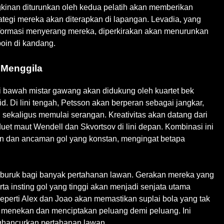
inan diturunkan oleh kedua pelatih akan memberikan
ategi mereka akan diterapkan di lapangan. Levadia, yang
ormasi menyerang mereka, diperkirakan akan menurunkan
oin di kandang.
 Menggila
i bawah mistar gawang akan didukung oleh kuartet bek
d. Di lini tengah, Petsson akan berperan sebagai jangkar,
 sekaligus memulai serangan. Kreativitas akan datang dari
et maut Wendell dan Skvortsov di lini depan. Kombinasi ini
pan dan ancaman gol yang konstan, mengingat betapa
 buruk bagi banyak pertahanan lawan. Gerakan mereka yang
ta insting gol yang tinggi akan menjadi senjata utama
perti Alex dan Joao akan memastikan suplai bola yang tak
 menekan dan menciptakan peluang demi peluang. Ini
nghancurkan pertahanan lawan.