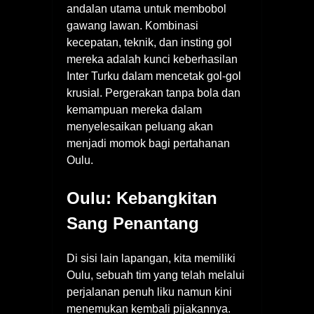
andalan utama untuk membobol
gawang lawan. Kombinasi
kecepatan, teknik, dan insting gol
mereka adalah kunci keberhasilan
Inter Turku dalam mencetak gol-gol
krusial. Pergerakan tanpa bola dan
kemampuan mereka dalam
menyelesaikan peluang akan
menjadi momok bagi pertahanan
Oulu.
Oulu: Kebangkitan
Sang Penantang
Di sisi lain lapangan, kita memiliki
Oulu, sebuah tim yang telah melalui
perjalanan penuh liku namun kini
menemukan kembali pijakannya.