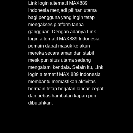
Link login alternatif MAX889
Indonesia menjadi pilihan utama
bagi pengguna yang ingin tetap
mengakses platform tanpa
gangguan. Dengan adanya Link
login alternatif MAX889 Indonesia,
pemain dapat masuk ke akun
mereka secara aman dan stabil
meskipun situs utama sedang
mengalami kendala. Selain itu, Link
login alternatif MAX 889 Indonesia
membantu memastikan aktivitas
bermain tetap berjalan lancar, cepat,
dan bebas hambatan kapan pun
dibutuhkan.
Navigasi
pos