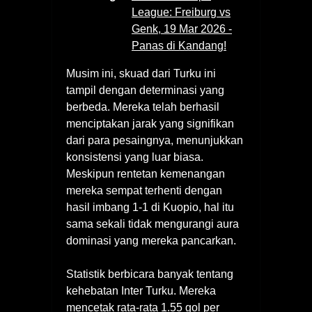
League: Freiburg vs
Genk, 19 Mar 2026 -
Panas di Kandang!
Musim ini, skuad dari Turku ini
tampil dengan determinasi yang
berbeda. Mereka telah berhasil
menciptakan jarak yang signifikan
dari para pesaingnya, menunjukkan
konsistensi yang luar biasa.
Meskipun rentetan kemenangan
mereka sempat terhenti dengan
hasil imbang 1-1 di Kuopio, hal itu
sama sekali tidak mengurangi aura
dominasi yang mereka pancarkan.
Statistik berbicara banyak tentang
kehebatan Inter Turku. Mereka
mencetak rata-rata 1.55 gol per