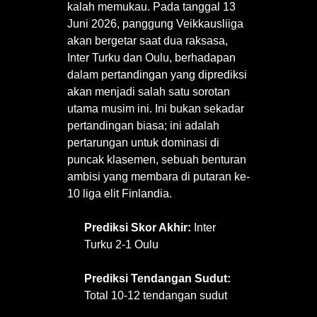
kalah memukau. Pada tanggal 13
Juni 2026, panggung Veikkausliiga
akan bergetar saat dua raksasa,
Inter Turku dan Oulu, berhadapan
dalam pertandingan yang diprediksi
akan menjadi salah satu sorotan
utama musim ini. Ini bukan sekadar
pertandingan biasa; ini adalah
pertarungan untuk dominasi di
puncak klasemen, sebuah benturan
ambisi yang membara di putaran ke-
10 liga elit Finlandia.
Prediksi Skor Akhir:
Inter
Turku 2-1 Oulu
Prediksi Tendangan Sudut:
Total 10-12 tendangan sudut