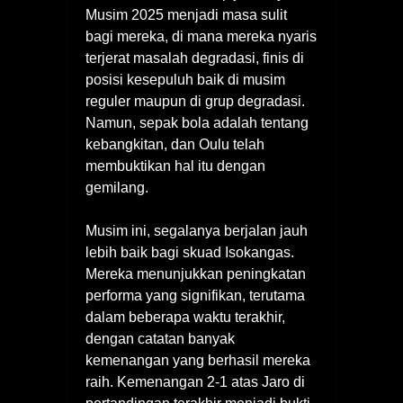
Musim 2025 menjadi masa sulit
bagi mereka, di mana mereka nyaris
terjerat masalah degradasi, finis di
posisi kesepuluh baik di musim
reguler maupun di grup degradasi.
Namun, sepak bola adalah tentang
kebangkitan, dan Oulu telah
membuktikan hal itu dengan
gemilang.
Musim ini, segalanya berjalan jauh
lebih baik bagi skuad Isokangas.
Mereka menunjukkan peningkatan
performa yang signifikan, terutama
dalam beberapa waktu terakhir,
dengan catatan banyak
kemenangan yang berhasil mereka
raih. Kemenangan 2-1 atas Jaro di