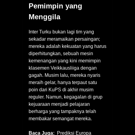
Pemimpin yang
Menggila
Inter Turku bukan lagi tim yang
sekadar meramaikan persaingan;
mereka adalah kekuatan yang harus
diperhitungkan, sebuah mesin
kemenangan yang kini memimpin
klasemen Veikkausliiga dengan
gagah. Musim lalu, mereka nyaris
meraih gelar, hanya terpaut satu
poin dari KuPS di akhir musim
reguler. Namun, kegagalan di grup
kejuaraan menjadi pelajaran
berharga yang tampaknya telah
membakar semangat mereka.
Baca Juga:
Prediksi Europa