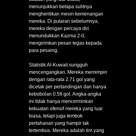
menunjukkan betapa sulitnya
menghentikan mesin kemenangan
mereka. Di putaran sebelumnya,
mereka dengan percaya diri
menundukkan Kazma 2-0,
mengirimkan pesan tegas kepada
para pesaing.
Statistik Al-Kuwait sungguh
mencengangkan. Mereka memimpin
dengan rata-rata 2.71 gol yang
dicetak per pertandingan dan hanya
kebobolan 0.59 gol. Angka-angka
ini tidak hanya mencerminkan
kekuatan ofensif mereka yang luar
biasa, tetapi juga tembok
pertahanan yang hampir tak
tertembus. Mereka adalah tim yang