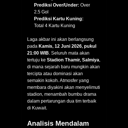
Prediksi Over/Under:
Over
2.5 Gol
Prediksi Kartu Kuning:
Total 4 Kartu Kuning
Laga akbar ini akan berlangsung
pada
Kamis, 12 Juni 2026, pukul
21:00 WIB
. Seluruh mata akan
tertuju ke
Stadion Thamir, Salmiya
,
di mana sejarah baru mungkin akan
tercipta atau dominasi akan
semakin kokoh. Atmosfer yang
membara diyakini akan menyelimuti
stadion, menambah bumbu drama
dalam pertarungan dua tim terbaik
di Kuwait.
Analisis Mendalam