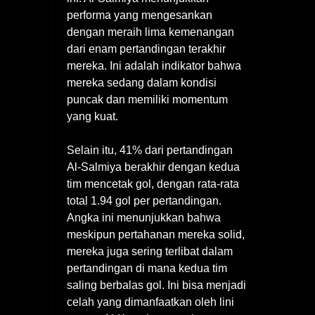
performa yang mengesankan
dengan meraih lima kemenangan
dari enam pertandingan terakhir
mereka. Ini adalah indikator bahwa
mereka sedang dalam kondisi
puncak dan memiliki momentum
yang kuat.
Selain itu, 41% dari pertandingan
Al-Salmiya berakhir dengan kedua
tim mencetak gol, dengan rata-rata
total 1.94 gol per pertandingan.
Angka ini menunjukkan bahwa
meskipun pertahanan mereka solid,
mereka juga sering terlibat dalam
pertandingan di mana kedua tim
saling berbalas gol. Ini bisa menjadi
celah yang dimanfaatkan oleh lini