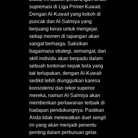
supremasi di Liga Primer Kuwait.
Dengan Al-Kuwait yang kokoh di
puncak dan Al-Salmiya yang
berjuang keras untuk mengejar,
setiap momen di lapangan akan
sangat berharga. Saksikan
bagaimana strategi, semangat, dan
skill individu akan berpadu dalam
sebuah tontonan sepak bola yang
tak terlupakan, dengan Al-Kuwait
sedikit lebih diunggulkan karena
konsistensi dan rekor superior
mereka, namun Al-Salmiya akan
memberikan perlawanan terbaik di
hadapan pendukungnya. Pastikan
Anda tidak melewatkan duel sengit
ini yang akan menjadi penentu
penting dalam perburuan gelar.