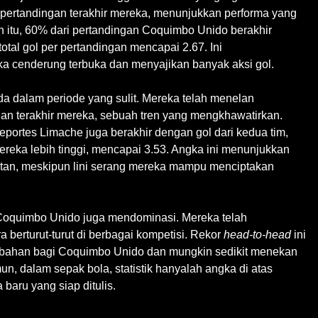
pertandingan terakhir mereka, menunjukkan performa yang
n itu, 60% dari pertandingan Coquimbo Unido berakhir
total gol per pertandingan mencapai 2.67. Ini
a cenderung terbuka dan menyajikan banyak aksi gol.
a dalam periode yang sulit. Mereka telah menelan
gan terakhir mereka, sebuah tren yang mengkhawatirkan.
portes Limache juga berakhir dengan gol dari kedua tim,
mereka lebih tinggi, mencapai 3.53. Angka ini menunjukkan
entan, meskipun lini serang mereka mampu menciptakan
oquimbo Unido juga mendominasi. Mereka telah
berturut-turut di berbagai kompetisi. Rekor
head-to-head
ini
ambahan bagi Coquimbo Unido dan mungkin sedikit menekan
, dalam sepak bola, statistik hanyalah angka di atas
 baru yang siap ditulis.