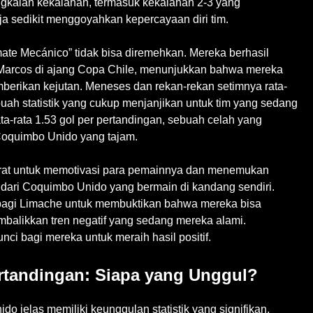
gkaian kekalahan, termasuk kekalahan 2-3 yang
ja sedikit menggoyahkan kepercayaan diri tim.
ate Mecánico” tidak bisa diremehkan. Mereka berhasil
arcos di ajang Copa Chile, menunjukkan bahwa mereka
erikan kejutan. Meneses dan rekan-rekan setimnya rata-
buah statistik yang cukup menjanjikan untuk tim yang sedang
a-rata 1.53 gol per pertandingan, sebuah celah yang
 Coquimbo Unido yang tajam.
berat untuk memotivasi para pemainnya dan menemukan
n dari Coquimbo Unido yang bermain di kandang sendiri.
bagi Limache untuk membuktikan bahwa mereka bisa
balikkan tren negatif yang sedang mereka alami.
nci bagi mereka untuk meraih hasil positif.
ertandingan: Siapa yang Unggul?
o jelas memiliki keunggulan statistik yang signifikan.