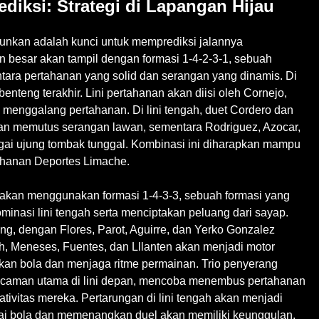
iksi: Strategi di Lapangan Hijau
nkan adalah kunci untuk memprediksi jalannya
besar akan tampil dengan formasi 1-4-2-3-1, sebuah
ara pertahanan yang solid dan serangan yang dinamis. Di
nteng terakhir. Lini pertahanan akan diisi oleh Cornejo,
menggalang pertahanan. Di lini tengah, duet Cordero dan
an memutus serangan lawan, sementara Rodriguez, Azocar,
i ujung tombak tunggal. Kombinasi ini diharapkan mampu
ahanan Deportes Limache.
i akan menggunakan formasi 1-4-3-3, sebuah formasi yang
inasi lini tengah serta menciptakan peluang dari sayap.
ng, dengan Flores, Parot, Aguirre, dan Yerko Gonzalez
ah, Meneses, Fuentes, dan Lllanten akan menjadi motor
ikan bola dan menjaga ritme permainan. Trio penyerang
 ancaman utama di lini depan, mencoba menembus pertahanan
vitas mereka. Pertarungan di lini tengah akan menjadi
i bola dan memenangkan duel akan memiliki keunggulan.