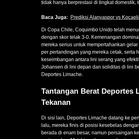
tidak hanya berprestasi di tingkat domestik,
Baca Juga:
Prediksi Alanyaspor vs Kocaeli
Di Copa Chile, Coquimbo Unido telah menu
dengan skor telak 3-0. Kemenangan domina
mereka serius untuk mempertahankan gelar a
per pertandingan yang mereka cetak, serta 
keseimbangan antara lini serang yang efekt
Johansen di lini depan dan soliditas di lin
Deportes Limache.
Tantangan Berat Deportes L
Tekanan
Di sisi lain, Deportes Limache datang ke pe
lalu, mereka finis di posisi kesebelas denga
berada di enam besar, namun persaingan ke