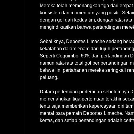
Mereka telah memenangkan tiga dari empat 
konsisten dan momentum yang positif. Selai
dengan gol dari kedua tim, dengan rata-rata 
mengindikasikan bahwa pertandingan merek
Sebaliknya, Deportes Limache sedang berad
kekalahan dalam enam dari tujuh pertandin
Seperti Coquimbo, 60% dari pertandingan De
namun rata-rata total gol per pertandingan 
bahwa lini pertahanan mereka seringkali r
peluang.
Dalam pertemuan-pertemuan sebelumnya, C
memenangkan tiga pertemuan terakhir secara 
tentu saja memberikan kepercayaan diri t
mental para pemain Deportes Limache. Namun
kertas, dan setiap pertandingan adalah cerita