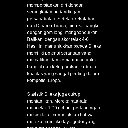
mempersiapkan diri dengan
serangkaian pertandingan
persahabatan. Setelah kekalahan
dari Dinamo Tirana, mereka bangkit
dengan gemilang, menghancurkan
Ballkani dengan skor telak 4-0.
Hasil ini menunjukkan bahwa Sileks
memiliki potensi serangan yang
mematikan dan kemampuan untuk
bangkit dari keterpurukan, sebuah
kualitas yang sangat penting dalam
kompetisi Eropa.
Statistik Sileks juga cukup
menjanjikan. Mereka rata-rata
mencetak 1.79 gol per pertandingan
musim lalu, menunjukkan bahwa
mereka memiliki daya gedor yang