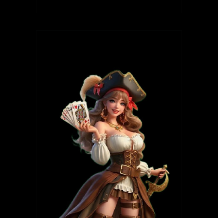
Navigasi
pos