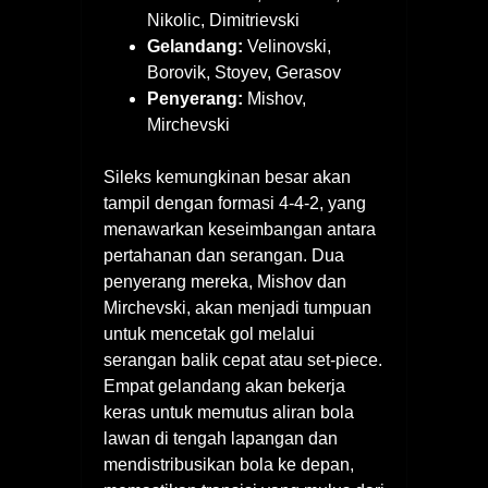
Nikolic, Dimitrievski
Gelandang:
Velinovski,
Borovik, Stoyev, Gerasov
Penyerang:
Mishov,
Mirchevski
Sileks kemungkinan besar akan
tampil dengan formasi 4-4-2, yang
menawarkan keseimbangan antara
pertahanan dan serangan. Dua
penyerang mereka, Mishov dan
Mirchevski, akan menjadi tumpuan
untuk mencetak gol melalui
serangan balik cepat atau set-piece.
Empat gelandang akan bekerja
keras untuk memutus aliran bola
lawan di tengah lapangan dan
mendistribusikan bola ke depan,