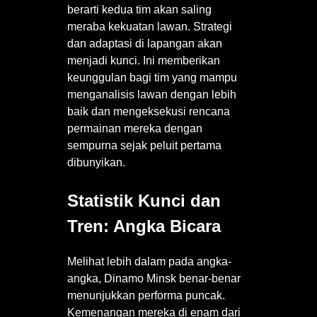
berarti kedua tim akan saling
meraba kekuatan lawan. Strategi
dan adaptasi di lapangan akan
menjadi kunci. Ini memberikan
keunggulan bagi tim yang mampu
menganalisis lawan dengan lebih
baik dan mengeksekusi rencana
permainan mereka dengan
sempurna sejak peluit pertama
dibunyikan.
Statistik Kunci dan
Tren: Angka Bicara
Melihat lebih dalam pada angka-
angka, Dinamo Minsk benar-benar
menunjukkan performa puncak.
Kemenangan mereka di enam dari