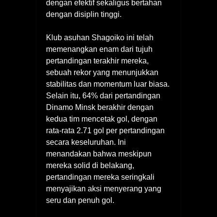
dengan efektif sekaligus bertahan
dengan disiplin tinggi.
Klub asuhan Shagoiko ini telah
memenangkan enam dari tujuh
pertandingan terakhir mereka,
sebuah rekor yang menunjukkan
stabilitas dan momentum luar biasa.
Selain itu, 64% dari pertandingan
Dinamo Minsk berakhir dengan
kedua tim mencetak gol, dengan
rata-rata 2.71 gol per pertandingan
secara keseluruhan. Ini
menandakan bahwa meskipun
mereka solid di belakang,
pertandingan mereka seringkali
menyajikan aksi menyerang yang
seru dan penuh gol.