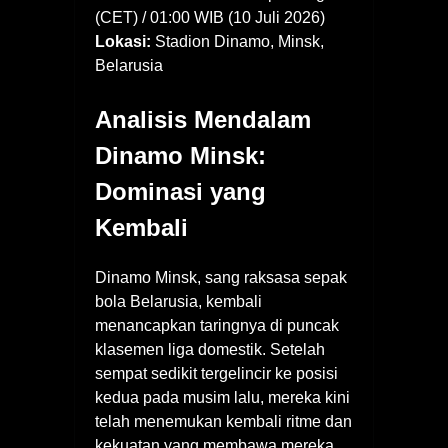
(CET) / 01:00 WIB (10 Juli 2026)
Lokasi:
Stadion Dinamo, Minsk,
Belarusia
Analisis Mendalam
Dinamo Minsk:
Dominasi yang
Kembali
Dinamo Minsk, sang raksasa sepak
bola Belarusia, kembali
menancapkan taringnya di puncak
klasemen liga domestik. Setelah
sempat sedikit tergelincir ke posisi
kedua pada musim lalu, mereka kini
telah menemukan kembali ritme dan
kekuatan yang membawa mereka