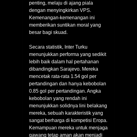
penting, melaju di ajang piala
dengan menyingkirkan VPS.
Kemenangan-kemenangan ini
memberikan suntikan moral yang
besar bagi skuad.
Secara statistik, Inter Turku
menunjukkan performa yang sedikit
lebih baik dalam hal pertahanan
dibandingkan Sarajevo. Mereka
mencetak rata-rata 1.54 gol per
pertandingan dan hanya kebobolan
0.85 gol per pertandingan. Angka
kebobolan yang rendah ini
menunjukkan solidnya lini belakang
mereka, sebuah karakteristik yang
sangat berharga di kompetisi Eropa.
Kemampuan mereka untuk menjaga
gawang tetap aman akan menjadi