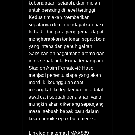
kebanggaan, sejarah, dan impian
untuk bersaing di level tertinggi.
Kedua tim akan memberikan
segalanya demi mendapatkan hasil
terbaik, dan para penggemar dapat
mengharapkan tontonan sepak bola
yang intens dan penuh gairah.
Saksikanlah bagaimana drama dan
intrik sepak bola Eropa terhampar di
Stadion Asim Ferhatović Hase,
menjadi penentu siapa yang akan
memiliki keunggulan saat
melangkah ke leg kedua. Ini adalah
awal dari sebuah perjalanan yang
mungkin akan dikenang sepanjang
masa, sebuah babak baru dalam
kisah heroik sepak bola mereka.
Link login alternatif MAX889