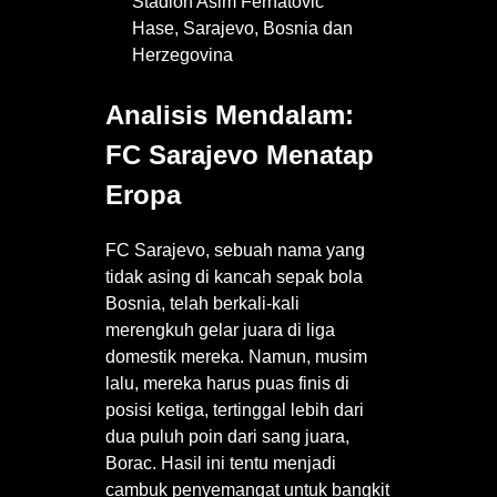
Stadion Asim Ferhatović
Hase, Sarajevo, Bosnia dan
Herzegovina
Analisis Mendalam:
FC Sarajevo Menatap
Eropa
FC Sarajevo, sebuah nama yang
tidak asing di kancah sepak bola
Bosnia, telah berkali-kali
merengkuh gelar juara di liga
domestik mereka. Namun, musim
lalu, mereka harus puas finis di
posisi ketiga, tertinggal lebih dari
dua puluh poin dari sang juara,
Borac. Hasil ini tentu menjadi
cambuk penyemangat untuk bangkit