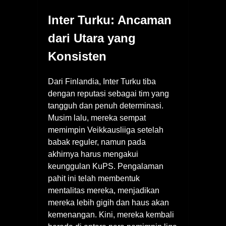
Inter Turku: Ancaman
dari Utara yang
Konsisten
Dari Finlandia, Inter Turku tiba
dengan reputasi sebagai tim yang
tangguh dan penuh determinasi.
Musim lalu, mereka sempat
memimpin Veikkausliiga setelah
babak reguler, namun pada
akhirnya harus mengakui
keunggulan KuPS. Pengalaman
pahit ini telah membentuk
mentalitas mereka, menjadikan
mereka lebih gigih dan haus akan
kemenangan. Kini, mereka kembali