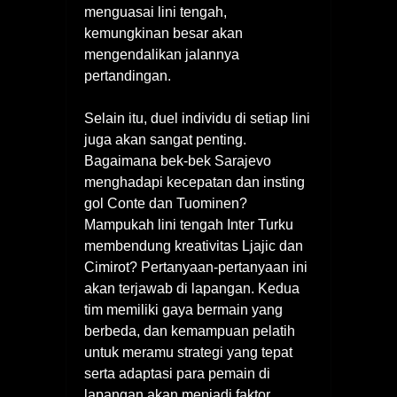
menguasai lini tengah,
kemungkinan besar akan
mengendalikan jalannya
pertandingan.
Selain itu, duel individu di setiap lini
juga akan sangat penting.
Bagaimana bek-bek Sarajevo
menghadapi kecepatan dan insting
gol Conte dan Tuominen?
Mampukah lini tengah Inter Turku
membendung kreativitas Ljajic dan
Cimirot? Pertanyaan-pertanyaan ini
akan terjawab di lapangan. Kedua
tim memiliki gaya bermain yang
berbeda, dan kemampuan pelatih
untuk meramu strategi yang tepat
serta adaptasi para pemain di
lapangan akan menjadi faktor