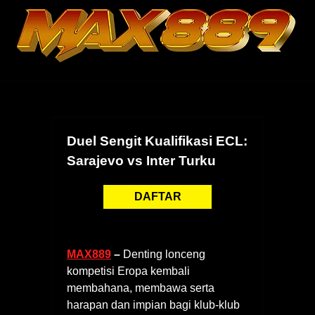
Skip
to
content
Duel Sengit Kualifikasi ECL:
Sarajevo vs Inter Turku
DAFTAR
MAX889
–
Denting lonceng
kompetisi Eropa kembali
membahana, membawa serta
harapan dan impian bagi klub-klub