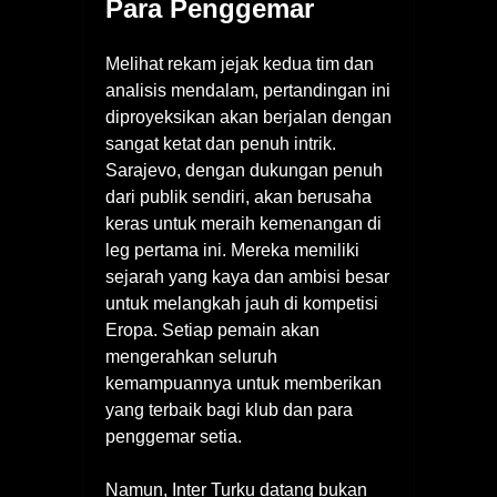
Para Penggemar
Melihat rekam jejak kedua tim dan
analisis mendalam, pertandingan ini
diproyeksikan akan berjalan dengan
sangat ketat dan penuh intrik.
Sarajevo, dengan dukungan penuh
dari publik sendiri, akan berusaha
keras untuk meraih kemenangan di
leg pertama ini. Mereka memiliki
sejarah yang kaya dan ambisi besar
untuk melangkah jauh di kompetisi
Eropa. Setiap pemain akan
mengerahkan seluruh
kemampuannya untuk memberikan
yang terbaik bagi klub dan para
penggemar setia.
Namun, Inter Turku datang bukan