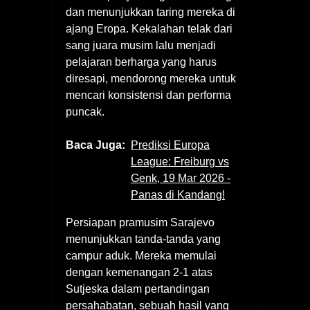
dan menunjukkan taring mereka di
ajang Eropa. Kekalahan telak dari
sang juara musim lalu menjadi
pelajaran berharga yang harus
diresapi, mendorong mereka untuk
mencari konsistensi dan performa
puncak.
Baca Juga:
Prediksi Europa
League: Freiburg vs
Genk, 19 Mar 2026 -
Panas di Kandang!
Persiapan pramusim Sarajevo
menunjukkan tanda-tanda yang
campur aduk. Mereka memulai
dengan kemenangan 2-1 atas
Sutjeska dalam pertandingan
persahabatan, sebuah hasil yang