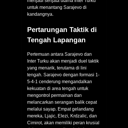
menjadi senjata utama Inter Turku
untuk menantang Sarajevo di
kandangnya.
Pertarungan Taktik di
Tengah Lapangan
Pertemuan antara Sarajevo dan
Inter Turku akan menjadi duel taktik
yang menarik, terutama di lini
tengah. Sarajevo dengan formasi 1-
5-4-1 cenderung mengandalkan
kekuatan di area tengah untuk
mengontrol permainan dan
melancarkan serangan balik cepat
melalui sayap. Empat gelandang
mereka, Ljajic, Elezi, Krdzalic, dan
Cimirot, akan memiliki peran krusial