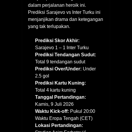
dalam perjalanan heroik ini.
Prediksi Sarajevo vs Inter Turku ini
menjanjikan drama dan ketegangan
yang tak terlupakan.
Prediksi Skor Akhir:
Sarajevo 1 – 1 Inter Turku
Prediksi Tendangan Sudut:
Total 9 tendangan sudut
Prediksi Over/Under:
Under
2.5 gol
Prediksi Kartu Kuning:
Total 4 kartu kuning
Tanggal Pertandingan:
Kamis, 9 Juli 2026
Waktu Kick-off:
Pukul 20:00
Waktu Eropa Tengah (CET)
Lokasi Pertandingan: