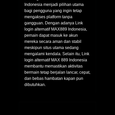
Indonesia menjadi pilihan utama
bagi pengguna yang ingin tetap
mengakses platform tanpa
gangguan. Dengan adanya Link
login alternatif MAX889 Indonesia,
pemain dapat masuk ke akun
mereka secara aman dan stabil
meskipun situs utama sedang
mengalami kendala. Selain itu, Link
login alternatif MAX 889 Indonesia
membantu memastikan aktivitas
bermain tetap berjalan lancar, cepat,
dan bebas hambatan kapan pun
dibutuhkan.
Navigasi
pos