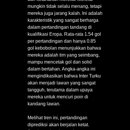
mungkin tidak selalu menang, tetapi
mereka juga jarang kalah. Ini adalah
karakteristik yang sangat berharga
dalam pertandingan tandang di
kualifikasi Eropa. Rata-rata 1.54 gol
per pertandingan dan hanya 0.85
gol kebobolan menunjukkan bahwa
mereka adalah tim yang seimbang,
mampu mencetak gol dan solid
dalam bertahan. Angka-angka ini
mengindikasikan bahwa Inter Turku
akan menjadi lawan yang sangat
tangguh, terutama dalam upaya
mereka untuk mencuri poin di
kandang lawan.
Melihat tren ini, pertandingan
diprediksi akan berjalan ketat.