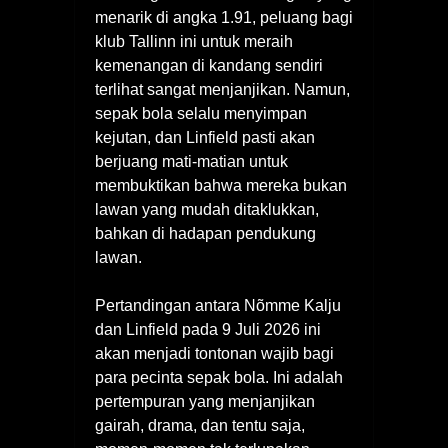
menarik di angka 1.91, peluang bagi
klub Tallinn ini untuk meraih
kemenangan di kandang sendiri
terlihat sangat menjanjikan. Namun,
sepak bola selalu menyimpan
kejutan, dan Linfield pasti akan
berjuang mati-matian untuk
membuktikan bahwa mereka bukan
lawan yang mudah ditaklukkan,
bahkan di hadapan pendukung
lawan.
Pertandingan antara Nõmme Kalju
dan Linfield pada 9 Juli 2026 ini
akan menjadi tontonan wajib bagi
para pecinta sepak bola. Ini adalah
pertempuran yang menjanjikan
gairah, drama, dan tentu saja,