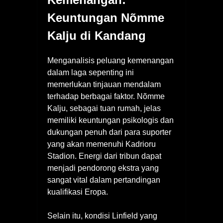
Keuntungan Nõmme
Kalju di Kandang
Menganalisis peluang kemenangan
dalam laga sepenting ini
memerlukan tinjauan mendalam
terhadap berbagai faktor. Nõmme
Kalju, sebagai tuan rumah, jelas
memiliki keuntungan psikologis dan
dukungan penuh dari para suporter
yang akan memenuhi Kadrioru
Stadion. Energi dari tribun dapat
menjadi pendorong ekstra yang
sangat vital dalam pertandingan
kualifikasi Eropa.
Selain itu, kondisi Linfield yang