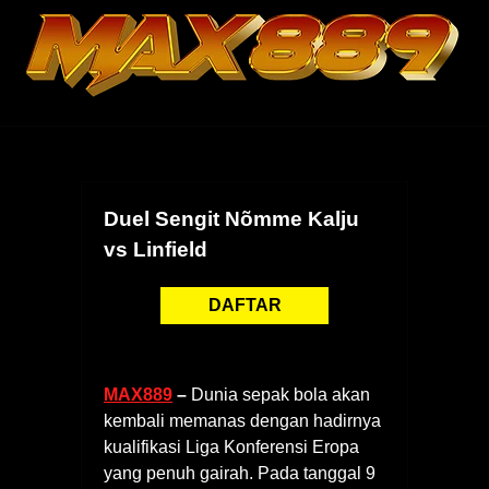
Skip
to
content
Duel Sengit Nõmme Kalju
vs Linfield
DAFTAR
MAX889
–
Dunia sepak bola akan
kembali memanas dengan hadirnya
kualifikasi Liga Konferensi Eropa
yang penuh gairah. Pada tanggal 9