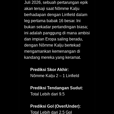
Juli 2026, sebuah pertarungan epik
akan tersaji saat Nõmme Kalju
berhadapan dengan Linfield dalam
leg pertama babak 16 besar. Ini
bukan sekadar pertandingan biasa;
ini adalah panggung di mana ambisi
dan impian Eropa saling beradu,
dengan Nõmme Kalju bertekad
mengamankan kemenangan di
kandang mereka yang keramat.
Prediksi Skor Akhir:
Nõmme Kalju 2 – 1 Linfield
Prediksi Tendangan Sudut:
Total Lebih dari 9.5
Prediksi Gol (Over/Under):
Total Lebih dari 2.5 Gol