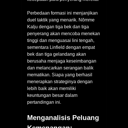
Perbedaan formasi ini menjanjikan
duel taktik yang menarik. Nõmme
Kalju dengan tiga bek dan tiga
penyerang akan mencoba menekan
tinggi dan menguasai lini tengah,
sementara Linfield dengan empat
bek dan tiga gelandang akan
berusaha menjaga keseimbangan
dan melancarkan serangan balik
mematikan. Siapa yang berhasil
menerapkan strateginya dengan
lebih baik akan memiliki
keuntungan besar dalam
pertandingan ini.
Menganalisis Peluang
Kemenangan: