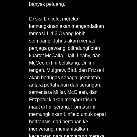
banyak peluang.
Di sisi Linfield, mereka
kemungkinan akan mengandalkan
formasi 1-4-3-3 yang lebih
seimbang. Johns akan menjadi
penjaga gawang, dilindungi oleh
kuartet McCalla, Hall, Leahy, dan
McGee di lini belakang. Di lini
tengah, Mulgrew, Bird, dan Frizzell
akan bertugas sebagai jembatan
antara pertahanan dan serangan,
sementara Millar, McClean, dan
Fitzpatrick akan menjadi trisula
maut di lini serang. Formasi ini
memungkinkan Linfield untuk cepat
bertransisi dari bertahan ke
menyerang, memanfaatkan
kecepatan para penyerang mereka.