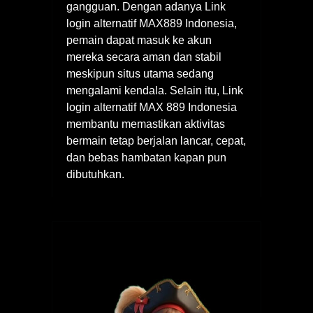
gangguan. Dengan adanya Link
login alternatif MAX889 Indonesia,
pemain dapat masuk ke akun
mereka secara aman dan stabil
meskipun situs utama sedang
mengalami kendala. Selain itu, Link
login alternatif MAX 889 Indonesia
membantu memastikan aktivitas
bermain tetap berjalan lancar, cepat,
dan bebas hambatan kapan pun
dibutuhkan.
Navigasi
pos