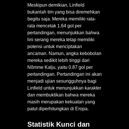
Meskipun demikian, Linfield
bukanlah tim yang bisa diremehkan
begitu saja. Mereka memiliki rata-
rata mencetak 1.64 gol per
pertandingan, menunjukkan bahwa
lini serang mereka tetap memiliki
potensi untuk menciptakan
ancaman. Namun, angka kebobolan
mereka sedikit lebih tinggi dari
Nõmme Kalju, yaitu 0.87 gol per
pertandingan. Pertandingan ini akan
menjadi ujian sesungguhnya bagi
Linfield untuk menunjukkan karakter
dan membuktikan bahwa mereka
masih merupakan kekuatan yang
patut diperhitungkan di Eropa.
Statistik Kunci dan