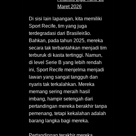
Maret 2026
Di sisi lain lapangan, kita memiliki
Sport Recife, tim yang juga
terdegradasi dari Brasileirão.
Bahkan, pada tahun 2025, mereka
secara tak terbantahkan menjadi tim
terburuk di kasta tertinggi. Namun,
di level Serie B yang lebih rendah
ini, Sport Recife menjelma menjadi
lawan yang sangat tangguh dan
nyaris tak terkalahkan. Mereka
memang sering meraih hasil
imbang, hampir setengah dari
pertandingan mereka berakhir tanpa
pemenang, tetapi kekalahan adalah
barang langka bagi mereka.
Pertandingan terakhir mereka