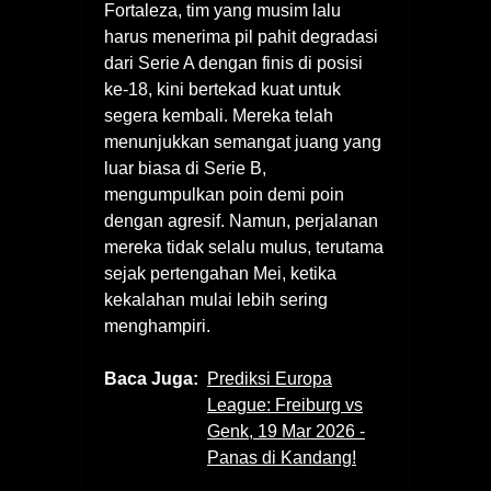
Fortaleza, tim yang musim lalu
harus menerima pil pahit degradasi
dari Serie A dengan finis di posisi
ke-18, kini bertekad kuat untuk
segera kembali. Mereka telah
menunjukkan semangat juang yang
luar biasa di Serie B,
mengumpulkan poin demi poin
dengan agresif. Namun, perjalanan
mereka tidak selalu mulus, terutama
sejak pertengahan Mei, ketika
kekalahan mulai lebih sering
menghampiri.
Baca Juga:
Prediksi Europa
League: Freiburg vs
Genk, 19 Mar 2026 -
Panas di Kandang!