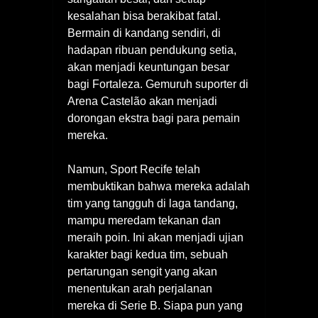
kesalahan bisa berakibat fatal.
Bermain di kandang sendiri, di
hadapan ribuan pendukung setia,
akan menjadi keuntungan besar
bagi Fortaleza. Gemuruh suporter di
Arena Castelão akan menjadi
dorongan ekstra bagi para pemain
mereka.
Namun, Sport Recife telah
membuktikan bahwa mereka adalah
tim yang tangguh di laga tandang,
mampu meredam tekanan dan
meraih poin. Ini akan menjadi ujian
karakter bagi kedua tim, sebuah
pertarungan sengit yang akan
menentukan arah perjalanan
mereka di Serie B. Siapa pun yang