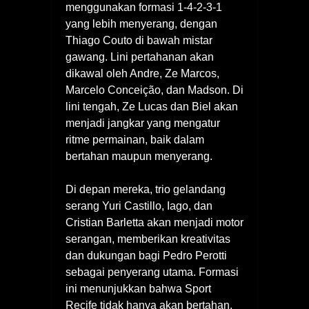
menggunakan formasi 1-4-2-3-1
yang lebih menyerang, dengan
Thiago Couto di bawah mistar
gawang. Lini pertahanan akan
dikawal oleh Andre, Ze Marcos,
Marcelo Conceição, dan Madson. Di
lini tengah, Ze Lucas dan Biel akan
menjadi jangkar yang mengatur
ritme permainan, baik dalam
bertahan maupun menyerang.
Di depan mereka, trio gelandang
serang Yuri Castillo, Iago, dan
Cristian Barletta akan menjadi motor
serangan, memberikan kreativitas
dan dukungan bagi Pedro Perotti
sebagai penyerang utama. Formasi
ini menunjukkan bahwa Sport
Recife tidak hanya akan bertahan,