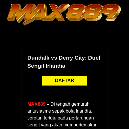
Skip
to
content
Dundalk vs Derry City: Duel
Sengit Irlandia
DAFTAR
MAX889
–
Di tengah gemuruh
antusiasme sepak bola Irlandia,
sorotan tertuju pada pertarungan
sengit yang akan mempertemukan