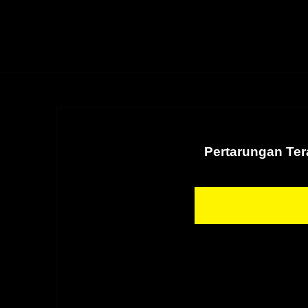
Skip
to
content
Pertarungan Ter