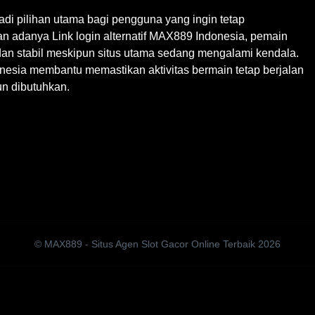
adi pilihan utama bagi pengguna yang ingin tetap
 adanya Link login alternatif MAX889 Indonesia, pemain
an stabil meskipun situs utama sedang mengalami kendala.
ndonesia membantu memastikan aktivitas bermain tetap berjalan
un dibutuhkan.
© MAX889 - Situs Agen Slot Gacor Online Terbaik 2026