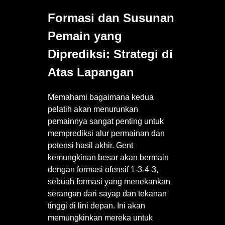
Formasi dan Susunan
Pemain yang
Diprediksi: Strategi di
Atas Lapangan
Memahami bagaimana kedua
pelatih akan menurunkan
pemainnya sangat penting untuk
memprediksi alur permainan dan
potensi hasil akhir. Gent
kemungkinan besar akan bermain
dengan formasi ofensif 1-3-4-3,
sebuah formasi yang menekankan
serangan dari sayap dan tekanan
tinggi di lini depan. Ini akan
memungkinkan mereka untuk