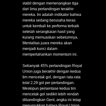
stabil dengan memenangkan tiga
dari lima pertandingan terakhir
mereka. Ini adalah indikator bahwa
mereka sedang berusaha keras
untuk kembali ke performa terbaik
setelah serangkaian hasil yang
kurang memuaskan sebelumnya.
Mentalitas juara mereka akan
menjadi kunci dalam
mempertahankan momentum ini.
Sebanyak 45% pertandingan Royal
Union juga berakhir dengan kedua
tim mencetak gol, dengan rata-rata
total 2.29 gol per pertandingan.
Meskipun persentase kedua tim
mencetak gol sedikit lebih rendah
dibandingkan Gent, angka ini tetap
menunjukkan bahwa Royal Union