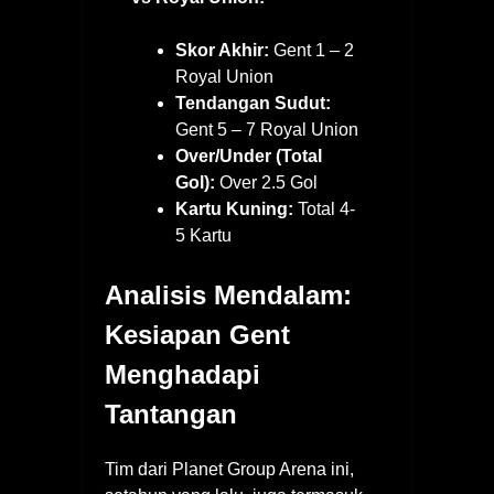
Skor Akhir:
Gent 1 – 2
Royal Union
Tendangan Sudut:
Gent 5 – 7 Royal Union
Over/Under (Total
Gol):
Over 2.5 Gol
Kartu Kuning:
Total 4-
5 Kartu
Analisis Mendalam:
Kesiapan Gent
Menghadapi
Tantangan
Tim dari Planet Group Arena ini,