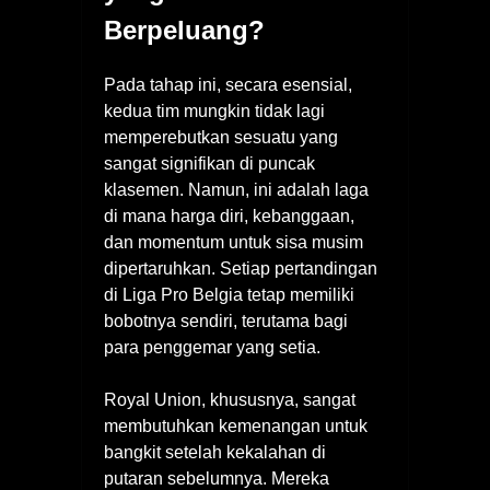
Berpeluang?
Pada tahap ini, secara esensial,
kedua tim mungkin tidak lagi
memperebutkan sesuatu yang
sangat signifikan di puncak
klasemen. Namun, ini adalah laga
di mana harga diri, kebanggaan,
dan momentum untuk sisa musim
dipertaruhkan. Setiap pertandingan
di Liga Pro Belgia tetap memiliki
bobotnya sendiri, terutama bagi
para penggemar yang setia.
Royal Union, khususnya, sangat
membutuhkan kemenangan untuk
bangkit setelah kekalahan di
putaran sebelumnya. Mereka