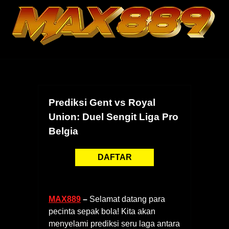
Skip
to
content
Prediksi Gent vs Royal
Union: Duel Sengit Liga Pro
Belgia
DAFTAR
MAX889
–
Selamat datang para
pecinta sepak bola! Kita akan
menyelami prediksi seru laga antara