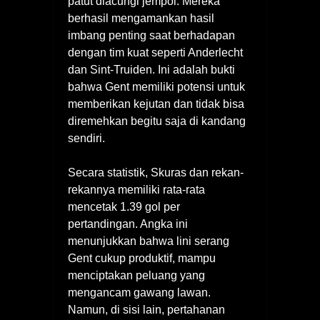
patut diacungi jempol. Mereka
berhasil mengamankan hasil
imbang penting saat berhadapan
dengan tim kuat seperti Anderlecht
dan Sint-Truiden. Ini adalah bukti
bahwa Gent memiliki potensi untuk
memberikan kejutan dan tidak bisa
diremehkan begitu saja di kandang
sendiri.
Secara statistik, Skuras dan rekan-
rekannya memiliki rata-rata
mencetak 1.39 gol per
pertandingan. Angka ini
menunjukkan bahwa lini serang
Gent cukup produktif, mampu
menciptakan peluang yang
mengancam gawang lawan.
Namun, di sisi lain, pertahanan