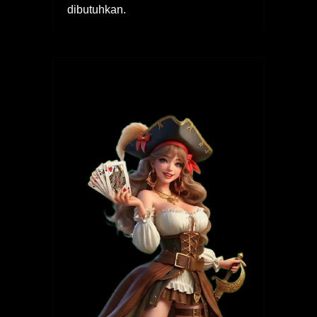
dibutuhkan.
Navigasi
pos