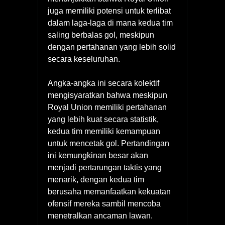
juga memiliki potensi untuk terlibat
dalam laga-laga di mana kedua tim
saling berbalas gol, meskipun
dengan pertahanan yang lebih solid
secara keseluruhan.
Angka-angka ini secara kolektif
mengisyaratkan bahwa meskipun
Royal Union memiliki pertahanan
yang lebih kuat secara statistik,
kedua tim memiliki kemampuan
untuk mencetak gol. Pertandingan
ini kemungkinan besar akan
menjadi pertarungan taktis yang
menarik, dengan kedua tim
berusaha memanfaatkan kekuatan
ofensif mereka sambil mencoba
menetralkan ancaman lawan.