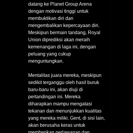
datang ke Planet Group Arena
dengan motivasi tinggi untuk
membuktikan diri dan
mengembalikan kepercayaan diri.
Meskipun bermain tandang, Royal
Union diprediksi akan meraih
kemenangan di laga ini, dengan
peluang yang cukup
menguntungkan.
Mentalitas juara mereka, meskipun
sedikit terganggu oleh hasil buruk
baru-baru ini, akan diuji di
pertandingan ini. Mereka
diharapkan mampu mengatasi
tekanan dan menunjukkan kualitas
yang mereka miliki. Gent, di sisi lain,
akan berusaha keras untuk
memberikan perlawanan dan