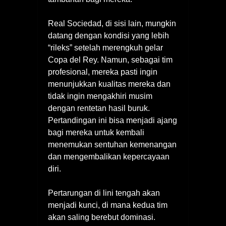
Real Sociedad, di sisi lain, mungkin
datang dengan kondisi yang lebih
“rileks” setelah merengkuh gelar
Copa del Rey. Namun, sebagai tim
profesional, mereka pasti ingin
menunjukkan kualitas mereka dan
tidak ingin mengakhiri musim
dengan rentetan hasil buruk.
Pertandingan ini bisa menjadi ajang
bagi mereka untuk kembali
menemukan sentuhan kemenangan
dan mengembalikan kepercayaan
diri.
Pertarungan di lini tengah akan
menjadi kunci, di mana kedua tim
akan saling berebut dominasi.