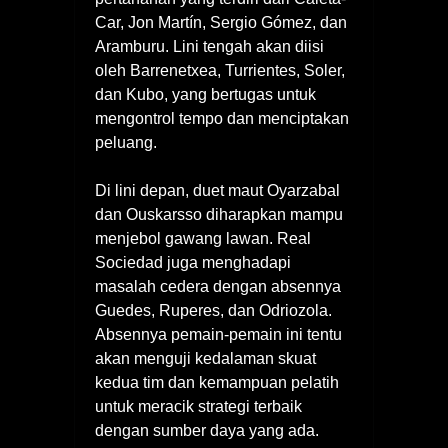
Car, Jon Martín, Sergio Gómez, dan
Aramburu. Lini tengah akan diisi
oleh Barrenetxea, Turrientes, Soler,
dan Kubo, yang bertugas untuk
mengontrol tempo dan menciptakan
peluang.
Di lini depan, duet maut Oyarzabal
dan Ouskarsso diharapkan mampu
menjebol gawang lawan. Real
Sociedad juga menghadapi
masalah cedera dengan absennya
Guedes, Ruperes, dan Odriozola.
Absennya pemain-pemain ini tentu
akan menguji kedalaman skuat
kedua tim dan kemampuan pelatih
untuk meracik strategi terbaik
dengan sumber daya yang ada.