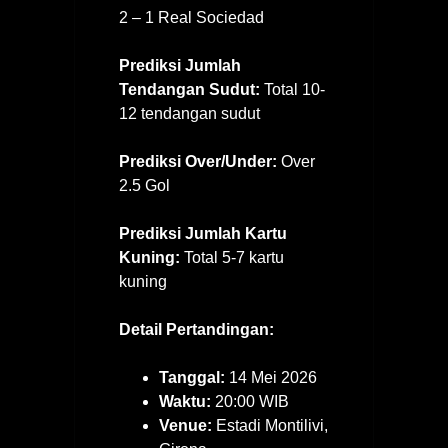
2 – 1 Real Sociedad
Prediksi Jumlah
Tendangan Sudut:
Total 10-
12 tendangan sudut
Prediksi Over/Under:
Over
2.5 Gol
Prediksi Jumlah Kartu
Kuning:
Total 5-7 kartu
kuning
Detail Pertandingan:
Tanggal:
14 Mei 2026
Waktu:
20:00 WIB
Venue:
Estadi Montilivi,