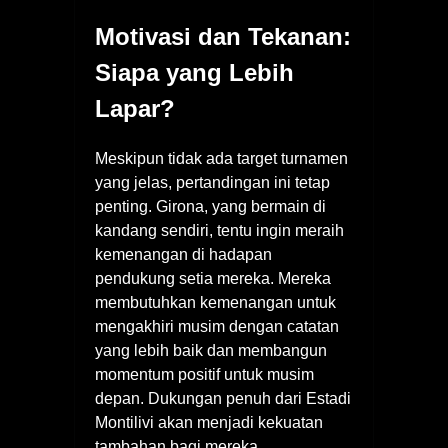
Motivasi dan Tekanan:
Siapa yang Lebih
Lapar?
Meskipun tidak ada target turnamen
yang jelas, pertandingan ini tetap
penting. Girona, yang bermain di
kandang sendiri, tentu ingin meraih
kemenangan di hadapan
pendukung setia mereka. Mereka
membutuhkan kemenangan untuk
mengakhiri musim dengan catatan
yang lebih baik dan membangun
momentum positif untuk musim
depan. Dukungan penuh dari Estadi
Montilivi akan menjadi kekuatan
tambahan bagi mereka.