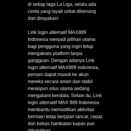
di setiap laga La Liga, selalu ada
cerita yang layak untuk dikenang
dan dirayakan!
Link login alternatif MAX889
Indonesia menjadi pilihan utama
bagi pengguna yang ingin tetap
mengakses platform tanpa
gangguan. Dengan adanya Link
login alternatif MAX889 Indonesia,
pemain dapat masuk ke akun
mereka secara aman dan stabil
meskipun situs utama sedang
mengalami kendala. Selain itu, Link
login alternatif MAX 889 Indonesia
membantu memastikan aktivitas
bermain tetap berjalan lancar, cepat,
dan bebas hambatan kapan pun
dibutuhkan.