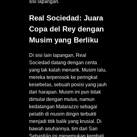
sisi lapangan.
Real Sociedad: Juara
Copa del Rey dengan
Musim yang Berliku
Di sisi lain lapangan, Real
Sociedad datang dengan cerita
yang tak kalah menarik. Musim lalu,
mereka terperosok ke peringkat
kesebelas, sebuah posisi yang jauh
dari harapan. Musim ini pun tidak
dimulai dengan mulus, namun
kedatangan Matarazzo sebagai
pelatih di musim dingin terbukti
menjadi titik balik yang krusial. Di
bawah asuhannya, tim dari San
Sebastián ini menemukan kembali