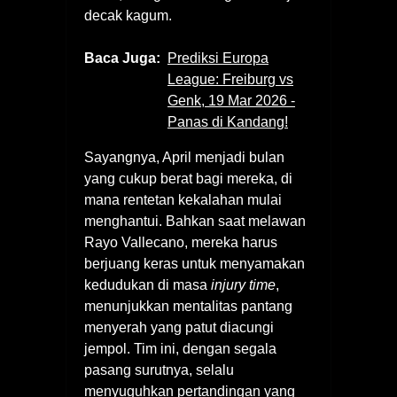
decak kagum.
Baca Juga:
Prediksi Europa
League: Freiburg vs
Genk, 19 Mar 2026 -
Panas di Kandang!
Sayangnya, April menjadi bulan
yang cukup berat bagi mereka, di
mana rentetan kekalahan mulai
menghantui. Bahkan saat melawan
Rayo Vallecano, mereka harus
berjuang keras untuk menyamakan
kedudukan di masa
injury time
,
menunjukkan mentalitas pantang
menyerah yang patut diacungi
jempol. Tim ini, dengan segala
pasang surutnya, selalu
menyuguhkan pertandingan yang