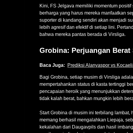
Kini, FS Jelgava memiliki momentum positif
berharga yang harus mereka manfaatkan se
suporter di kandang sendiri akan menjadi su
lebih agresif dan efektif di setiap lini. Pe
bahwa mereka pantas berada di Virsliga.
Grobina: Perjuangan Berat
Baca Juga:
Prediksi Alanyaspor vs Kocaeli
Bagi Grobina, setiap musim di Virsliga adala
mempertahankan status di kasta tertinggi 
pencapaian heroik yang menunjukkan determi
tidak kalah berat, bahkan mungkin lebih bera
Start Grobina di musim ini terbilang lambat
memang berhasil mengalahkan Liepaja, sebu
kekalahan dari Daugavpils dan hasil imba