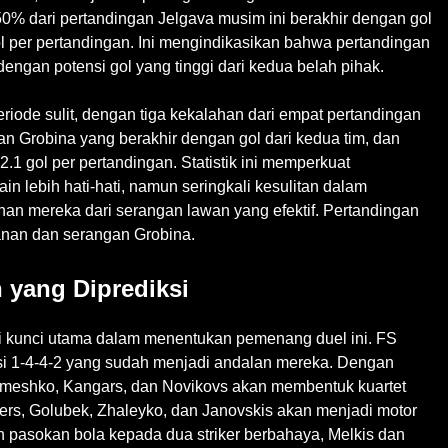
, 50% dari pertandingan Jelgava musim ini berakhir dengan gol
 gol per pertandingan. Ini mengindikasikan bahwa pertandingan
engan potensi gol yang tinggi dari kedua belah pihak.
eriode sulit, dengan tiga kekalahan dari empat pertandingan
an Grobina yang berakhir dengan gol dari kedua tim, dan
u 2.1 gol per pertandingan. Statistik ini memperkuat
lebih hati-hati, namun seringkali kesulitan dalam
n mereka dari serangan lawan yang efektif. Pertandingan
ahanan dan serangan Grobina.
 yang Diprediksi
di kunci utama dalam menentukan pemenang duel ini. FS
asi 1-4-4-2 yang sudah menjadi andalan mereka. Dengan
emeshko, Kangars, dan Novikovs akan membentuk kuartet
hers, Golubek, Zhaleyko, dan Janovskis akan menjadi motor
pasokan bola kepada dua striker berbahaya, Melkis dan