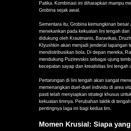
Patika. Kombinasi ini diharapkan mampu m
Grobina sejak awal.
Sementara itu, Grobina kemungkinan besar 
menekankan pada kekuatan lini tengah dan 
didukung oleh Krautmanis, Baravikas, Druzhi
Klyushkin akan menjadi jenderal lapangan
mendistribusikan bola. Di depan mereka, Ra
mendukung Puzirevskis sebagai ujung tomba
kecepatan sayap dan kreativitas lini tengah
Pertarungan di lini tengah akan sangat me
memenangkan duel-duel individu di area vital
pasti telah menyiapkan strategi khusus un
kekuatan timnya. Perubahan taktik di tengah
pentingnya laga ini bagi kedua tim.
Momen Krusial: Siapa yang