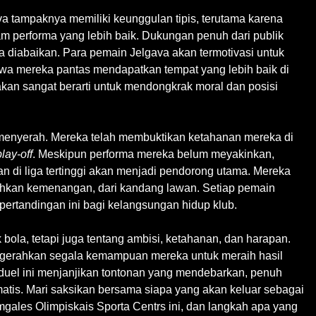
a tampaknya memiliki keunggulan tipis, terutama karena
m performa yang lebih baik. Dukungan penuh dari publik
sa diabaikan. Para pemain Jelgava akan termotivasi untuk
wa mereka pantas mendapatkan tempat yang lebih baik di
akan sangat berarti untuk mendongkrak moral dan posisi
enyerah. Mereka telah membuktikan ketahanan mereka di
play-off
. Meskipun performa mereka belum meyakinkan,
n di liga tertinggi akan menjadi pendorong utama. Mereka
ahkan kemenangan, dari kandang lawan. Setiap pemain
pertandingan ini bagi kelangsungan hidup klub.
bola, tetapi juga tentang ambisi, ketahanan, dan harapan.
gerahkan segala kemampuan mereka untuk meraih hasil
a, duel ini menjanjikan tontonan yang mendebarkan, penuh
atis. Mari saksikan bersama siapa yang akan keluar sebagai
gales Olimpiskais Sporta Centrs ini, dan langkah apa yang