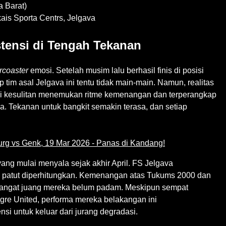
 Barat)
is Sporta Centrs, Jelgava
stensi di Tengah Tekanan
ercoaster
emosi. Setelah musim lalu berhasil finis di posisi
tim asal Jelgava ini tentu tidak main-main. Namun, realitas
kali kesulitan menemukan ritme kemenangan dan terperangkap
. Tekanan untuk bangkit semakin terasa, dan setiap
urg vs Genk, 19 Mar 2026 - Panas di Kandang!
ng mulai menyala sejak akhir April. FS Jelgava
 patut diperhitungkan. Kemenangan atas Tukums 2000 dan
mangat juang mereka belum padam. Meskipun sempat
Ogre United, performa mereka belakangan ini
nsi untuk keluar dari jurang degradasi.