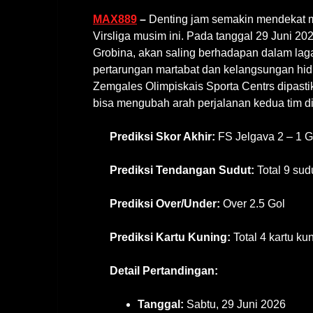
MAX889
–
Denting jam semakin mendekat me
Virsliga musim ini. Pada tanggal 29 Juni 2
Grobina, akan saling berhadapan dalam lag
pertarungan martabat dan kelangsungan hidup
Zemgales Olimpiskais Sporta Centrs dipasti
bisa mengubah arah perjalanan kedua tim d
Prediksi Skor Akhir:
FS Jelgava 2 – 1 G
Prediksi Tendangan Sudut:
Total 9 sud
Prediksi Over/Under:
Over 2.5 Gol
Prediksi Kartu Kuning:
Total 4 kartu ku
Detail Pertandingan:
Tanggal:
Sabtu, 29 Juni 2026