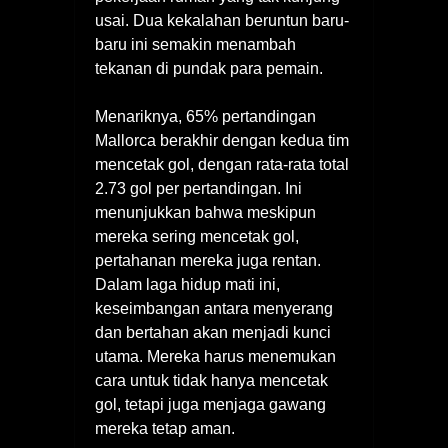
usai. Dua kekalahan beruntun baru-
baru ini semakin menambah
tekanan di pundak para pemain.
Menariknya, 65% pertandingan
Mallorca berakhir dengan kedua tim
mencetak gol, dengan rata-rata total
2.73 gol per pertandingan. Ini
menunjukkan bahwa meskipun
mereka sering mencetak gol,
pertahanan mereka juga rentan.
Dalam laga hidup mati ini,
keseimbangan antara menyerang
dan bertahan akan menjadi kunci
utama. Mereka harus menemukan
cara untuk tidak hanya mencetak
gol, tetapi juga menjaga gawang
mereka tetap aman.