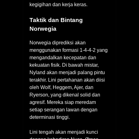
kegigihan dan kerja keras.
Taktik dan Bintang
Norwegia
Norwegia diprediksi akan
menggunakan formasi 1-4-4-2 yang
mengandalkan kecepatan dan
kekuatan fisik. Di bawah mistar,
Nyland akan menjadi palang pintu
terakhir. Lini pertahanan akan diisi
oleh Wolf, Heggem, Ajer, dan
Ryerson, yang dikenal solid dan
agresif. Mereka siap meredam
setiap serangan lawan dengan
determinasi tinggi.
Lini tengah akan menjadi kunci