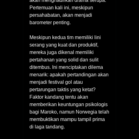
akan menghadirkan drama serupa.
Pertemuan kali ini, meskipun
persahabatan, akan menjadi
barometer penting.
Meskipun kedua tim memiliki lini
serang yang kuat dan produktif,
mereka juga dikenal memiliki
pertahanan yang solid dan sulit
ditembus. Ini menciptakan dilema
menarik: apakah pertandingan akan
menjadi festival gol atau
pertarungan taktis yang ketat?
Faktor kandang tentu akan
memberikan keuntungan psikologis
bagi Maroko, namun Norwegia telah
membuktikan mampu tampil prima
di laga tandang.