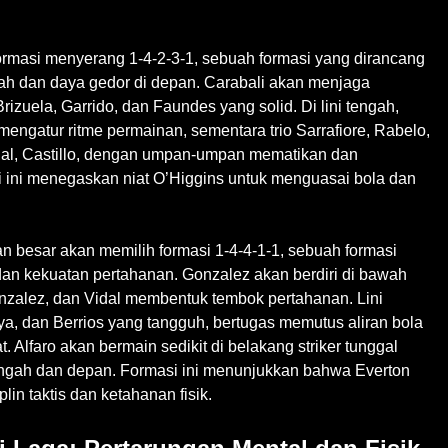
ormasi menyerang 1-4-2-3-1, sebuah formasi yang dirancang
ngah dan daya gedor di depan. Carabali akan menjaga
rizuela, Garrido, dan Faundes yang solid. Di lini tengah,
engatur ritme permainan, sementara trio Sarrafiore, Rabelo,
gal, Castillo, dengan umpan-umpan mematikan dan
i ini menegaskan niat O’Higgins untuk menguasai bola dan
n besar akan memilih formasi 1-4-4-1-1, sebuah formasi
n kekuatan pertahanan. Gonzalez akan berdiri di bawah
zalez, dan Vidal membentuk tembok pertahanan. Lini
ya, dan Berrios yang tangguh, bertugas memutus aliran bola
 Alfaro akan bermain sedikit di belakang striker tunggal
tengah dan depan. Formasi ini menunjukkan bahwa Everton
in taktis dan ketahanan fisik.