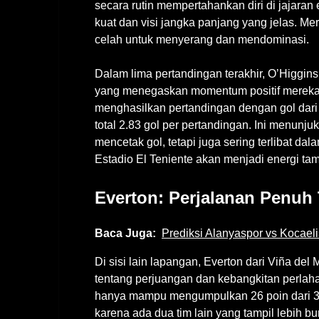
secara rutin mempertahankan diri di jajaran
kuat dan visi jangka panjang yang jelas. M
celah untuk menyerang dan mendominasi.
Dalam lima pertandingan terakhir, O’Higgins
yang menegaskan momentum positif mereka.
menghasilkan pertandingan dengan gol dari 
total 2.83 gol per pertandingan. Ini menu
mencetak gol, tetapi juga sering terlibat 
Estadio El Teniente akan menjadi energi tam
Everton: Perjalanan Penuh
Baca Juga:
Prediksi Alanyaspor vs Kocaeli
Di sisi lain lapangan, Everton dari Viña de
tentang perjuangan dan kebangkitan perlaha
hanya mampu mengumpulkan 26 poin dari 30 
karena ada dua tim lain yang tampil lebih b