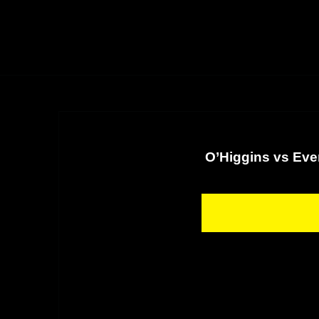
Skip
to
content
O’Higgins vs Eve