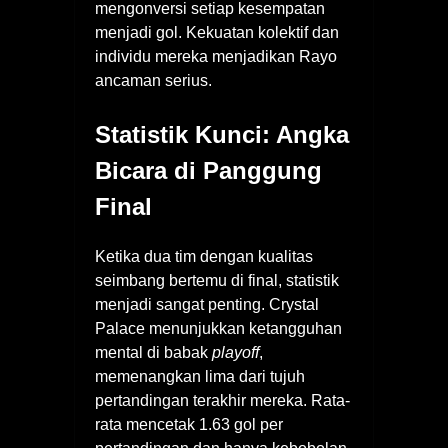
mengonversi setiap kesempatan
menjadi gol. Kekuatan kolektif dan
individu mereka menjadikan Rayo
ancaman serius.
Statistik Kunci: Angka
Bicara di Panggung
Final
Ketika dua tim dengan kualitas
seimbang bertemu di final, statistik
menjadi sangat penting. Crystal
Palace menunjukkan ketangguhan
mental di babak
playoff
,
memenangkan lima dari tujuh
pertandingan terakhir mereka. Rata-
rata mencetak 1.63 gol per