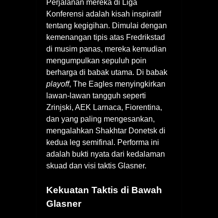
Perjalanan mereka di Liga
Konferensi adalah kisah inspiratif
tentang kegigihan. Dimulai dengan
kemenangan tipis atas Fredrikstad
di musim panas, mereka kemudian
mengumpulkan sepuluh poin
berharga di babak utama. Di babak
playoff
, The Eagles menyingkirkan
lawan-lawan tangguh seperti
Zrinjski, AEK Larnaca, Fiorentina,
dan yang paling mengesankan,
mengalahkan Shakhtar Donetsk di
kedua leg semifinal. Performa ini
adalah bukti nyata dari kedalaman
skuad dan visi taktis Glasner.
Kekuatan Taktis di Bawah
Glasner