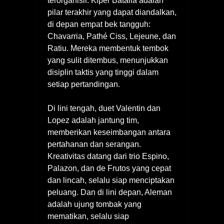
terorganisir. Kiper Batalla adalah
pilar terakhir yang dapat diandalkan,
di depan empat bek tangguh:
Chavarria, Pathé Ciss, Lejeune, dan
Ratiu. Mereka membentuk tembok
yang sulit ditembus, menunjukkan
disiplin taktis yang tinggi dalam
setiap pertandingan.
Di lini tengah, duet Valentin dan
Lopez adalah jantung tim,
memberikan keseimbangan antara
pertahanan dan serangan.
Kreativitas datang dari trio Espino,
Palazon, dan de Frutos yang cepat
dan lincah, selalu siap menciptakan
peluang. Dan di lini depan, Aleman
adalah ujung tombak yang
mematikan, selalu siap