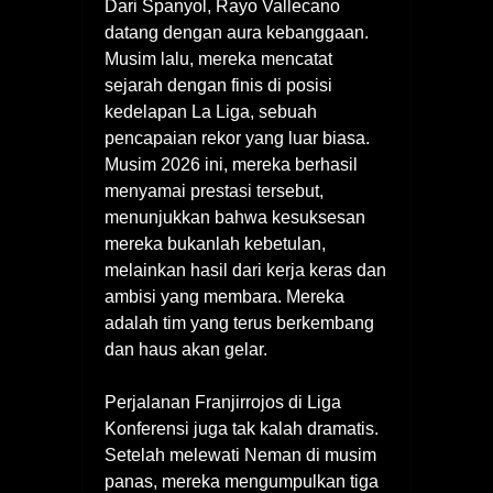
Dari Spanyol, Rayo Vallecano
datang dengan aura kebanggaan.
Musim lalu, mereka mencatat
sejarah dengan finis di posisi
kedelapan La Liga, sebuah
pencapaian rekor yang luar biasa.
Musim 2026 ini, mereka berhasil
menyamai prestasi tersebut,
menunjukkan bahwa kesuksesan
mereka bukanlah kebetulan,
melainkan hasil dari kerja keras dan
ambisi yang membara. Mereka
adalah tim yang terus berkembang
dan haus akan gelar.
Perjalanan Franjirrojos di Liga
Konferensi juga tak kalah dramatis.
Setelah melewati Neman di musim
panas, mereka mengumpulkan tiga