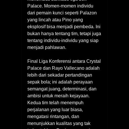
Palace. Momen-momen individu
dari pemain kunci seperti Palazon
yang lincah atau Pino yang
eksplosif bisa menjadi pembeda. Ini
bukan hanya tentang tim, tetapi juga
tentang individu-individu yang siap
menjadi pahlawan.
Final Liga Konferensi antara Crystal
Palace dan Rayo Vallecano adalah
lebih dari sekadar pertandingan
sepak bola; ini adalah perayaan
semangat juang, determinasi, dan
ambisi untuk meraih kejayaan.
Kedua tim telah menempuh
perjalanan yang luar biasa,
mengatasi rintangan, dan
menunjukkan kualitas yang tak