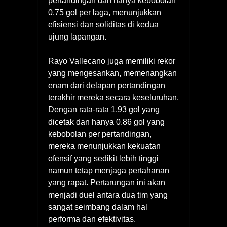
pertandingan dan hanya kebobolan
0.75 gol per laga, menunjukkan
efisiensi dan soliditas di kedua
ujung lapangan.
Rayo Vallecano juga memiliki rekor
yang mengesankan, memenangkan
enam dari delapan pertandingan
terakhir mereka secara keseluruhan.
Dengan rata-rata 1.93 gol yang
dicetak dan hanya 0.86 gol yang
kebobolan per pertandingan,
mereka menunjukkan kekuatan
ofensif yang sedikit lebih tinggi
namun tetap menjaga pertahanan
yang rapat. Pertarungan ini akan
menjadi duel antara dua tim yang
sangat seimbang dalam hal
performa dan efektivitas.