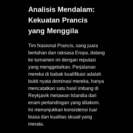
Analisis Mendalam:
Kekuatan Prancis
yang Menggila
Tim Nasional Prancis, sang juara
bertahan dan raksasa Eropa, datang
ke turnamen ini dengan reputasi
yang menggetarkan. Perjalanan
mereka di babak kualifikasi adalah
bukti nyata dominasi mereka, hanya
mencatatkan satu hasil imbang di
Reykjavik melawan Islandia dari
enam pertandingan yang dilakoni.
Ini menunjukkan konsistensi luar
biasa dan kualitas skuad yang
merata.