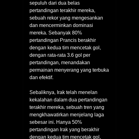
sepuluh dari dua belas
pertandingan terakhir mereka,
sebuah rekor yang mengesankan
dan mencerminkan dominasi
mereka. Sebanyak 80%
pertandingan Prancis berakhir
dengan kedua tim mencetak gol,
dengan rata-rata 3.6 gol per
pertandingan, menandakan
permainan menyerang yang terbuka
dan efektif.
Sebaliknya, Irak telah menelan
kekalahan dalam dua pertandingan
terakhir mereka, sebuah tren yang
mengkhawatirkan menjelang laga
sebesar ini. Hanya 50%
pertandingan Irak yang berakhir
dengan kedua tim mencetak gol,