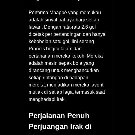
Performa Mbappé yang memukau
adalah sinyal bahaya bagi setiap
lawan. Dengan rata-rata 2.6 gol
dicetak per pertandingan dan hanya
kebobolan satu gol, lini serang
Prancis begitu tajam dan
pertahanan mereka kokoh. Mereka
adalah mesin sepak bola yang
dirancang untuk menghancurkan
setiap rintangan di hadapan
mereka, menjadikan mereka favorit
mutlak di setiap laga, termasuk saat
menghadapi Irak.
Perjalanan Penuh
Perjuangan Irak di