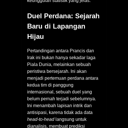
keunggulan statistik yang jelas.
Duel Perdana: Sejarah
Baru di Lapangan
Hijau
Pertandingan antara Prancis dan
Irak ini bukan hanya sekadar laga
Piala Dunia, melainkan sebuah
peristiwa bersejarah. Ini akan
menjadi pertemuan perdana antara
kedua tim di panggung
internasional, sebuah duel yang
belum pernah terjadi sebelumnya.
Ini menambah lapisan intrik dan
antisipasi, karena tidak ada data
head-to-head
langsung untuk
dianalisis, membuat prediksi