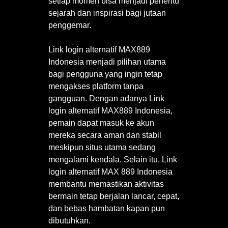
setiap momen bisa menjadi penentu
sejarah dan inspirasi bagi jutaan
penggemar.
Link login alternatif MAX889
Indonesia menjadi pilihan utama
bagi pengguna yang ingin tetap
mengakses platform tanpa
gangguan. Dengan adanya Link
login alternatif MAX889 Indonesia,
pemain dapat masuk ke akun
mereka secara aman dan stabil
meskipun situs utama sedang
mengalami kendala. Selain itu, Link
login alternatif MAX 889 Indonesia
membantu memastikan aktivitas
bermain tetap berjalan lancar, cepat,
dan bebas hambatan kapan pun
dibutuhkan.