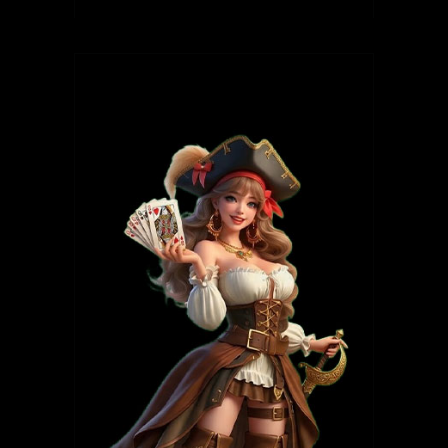
Navigasi
pos