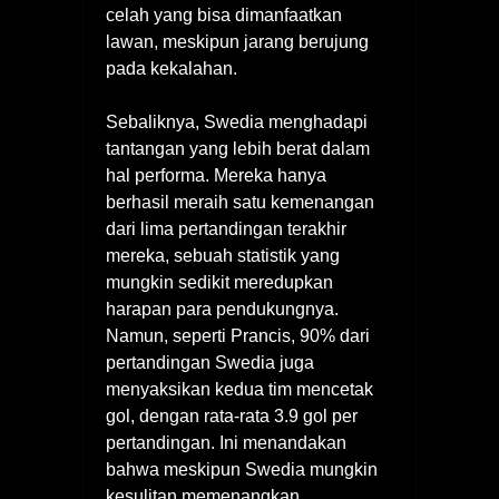
celah yang bisa dimanfaatkan
lawan, meskipun jarang berujung
pada kekalahan.
Sebaliknya, Swedia menghadapi
tantangan yang lebih berat dalam
hal performa. Mereka hanya
berhasil meraih satu kemenangan
dari lima pertandingan terakhir
mereka, sebuah statistik yang
mungkin sedikit meredupkan
harapan para pendukungnya.
Namun, seperti Prancis, 90% dari
pertandingan Swedia juga
menyaksikan kedua tim mencetak
gol, dengan rata-rata 3.9 gol per
pertandingan. Ini menandakan
bahwa meskipun Swedia mungkin
kesulitan memenangkan