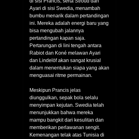
di sisi Prancis, serta Stroud dan
Ayari di sisi Swedia, menambah
bumbu menarik dalam pertandingan
ini. Mereka adalah energi baru yang
bisa mengubah jalannya
pertandingan kapan saja.
Pertarungan di lini tengah antara
Rabiot dan Koné melawan Ayari
dan Lindelöf akan sangat krusial
dalam menentukan siapa yang akan
menguasai ritme permainan.
Meskipun Prancis jelas
diunggulkan, sepak bola selalu
menyimpan kejutan. Swedia telah
menunjukkan bahwa mereka
mampu bangkit dari kesulitan dan
memberikan perlawanan sengit.
Kemenangan telak atas Tunisia di