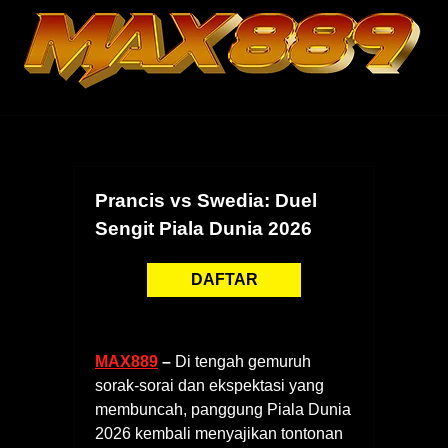
Skip
to
content
Prancis vs Swedia: Duel
Sengit Piala Dunia 2026
DAFTAR
MAX889
–
Di tengah gemuruh
sorak-sorai dan ekspektasi yang
membuncah, panggung Piala Dunia
2026 kembali menyajikan tontonan