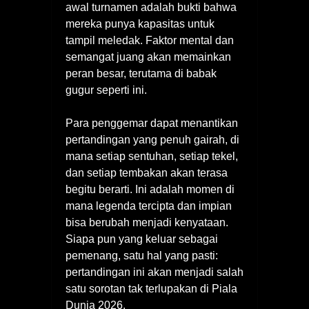
awal turnamen adalah bukti bahwa
mereka punya kapasitas untuk
tampil meledak. Faktor mental dan
semangat juang akan memainkan
peran besar, terutama di babak
gugur seperti ini.
Para penggemar dapat menantikan
pertandingan yang penuh gairah, di
mana setiap sentuhan, setiap tekel,
dan setiap tembakan akan terasa
begitu berarti. Ini adalah momen di
mana legenda tercipta dan impian
bisa berubah menjadi kenyataan.
Siapa pun yang keluar sebagai
pemenang, satu hal yang pasti:
pertandingan ini akan menjadi salah
satu sorotan tak terlupakan di Piala
Dunia 2026.