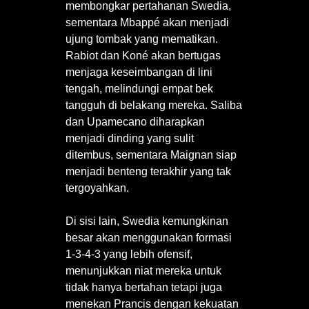
membongkar pertahanan Swedia,
sementara Mbappé akan menjadi
ujung tombak yang mematikan.
Rabiot dan Koné akan bertugas
menjaga keseimbangan di lini
tengah, melindungi empat bek
tangguh di belakang mereka. Saliba
dan Upamecano diharapkan
menjadi dinding yang sulit
ditembus, sementara Maignan siap
menjadi benteng terakhir yang tak
tergoyahkan.
Di sisi lain, Swedia kemungkinan
besar akan menggunakan formasi
1-3-4-3 yang lebih ofensif,
menunjukkan niat mereka untuk
tidak hanya bertahan tetapi juga
menekan Prancis dengan kekuatan