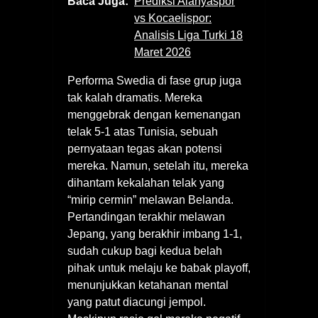
Baca Juga:
Prediksi Alanyaspor
vs Kocaelispor:
Analisis Liga Turki 18
Maret 2026
Performa Swedia di fase grup juga
tak kalah dramatis. Mereka
menggebrak dengan kemenangan
telak 5-1 atas Tunisia, sebuah
pernyataan tegas akan potensi
mereka. Namun, setelah itu, mereka
dihantam kekalahan telak yang
“mirip cermin” melawan Belanda.
Pertandingan terakhir melawan
Jepang, yang berakhir imbang 1-1,
sudah cukup bagi kedua belah
pihak untuk melaju ke babak playoff,
menunjukkan ketahanan mental
yang patut diacungi jempol.