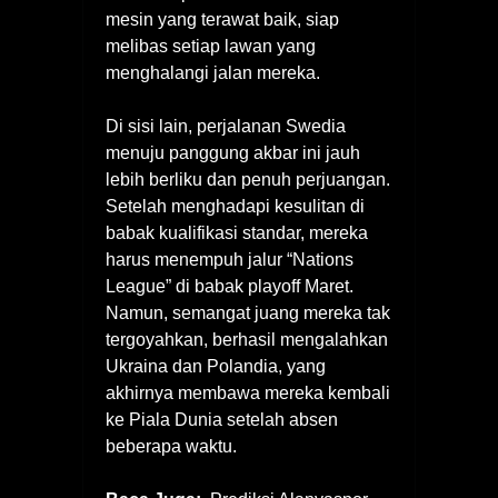
mesin yang terawat baik, siap
melibas setiap lawan yang
menghalangi jalan mereka.
Di sisi lain, perjalanan Swedia
menuju panggung akbar ini jauh
lebih berliku dan penuh perjuangan.
Setelah menghadapi kesulitan di
babak kualifikasi standar, mereka
harus menempuh jalur “Nations
League” di babak playoff Maret.
Namun, semangat juang mereka tak
tergoyahkan, berhasil mengalahkan
Ukraina dan Polandia, yang
akhirnya membawa mereka kembali
ke Piala Dunia setelah absen
beberapa waktu.