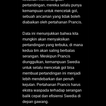
pertandingan, mereka selalu punya
kemampuan untuk mencetak gol,
sebuah ancaman yang tidak boleh
diabaikan oleh pertahanan Prancis.
Data ini menunjukkan bahwa kita
mungkin akan menyaksikan
pertandingan yang terbuka, di mana
kedua tim akan saling berbalas
serangan. Meskipun Prancis
diunggulkan, kemampuan Swedia
untuk selalu mencetak gol bisa
membuat pertandingan ini menjadi
lebih mendebarkan dan penuh
kejutan. Pertahanan Prancis harus
ekstra waspada terhadap serangan
balik cepat dan efisiensi Swedia di
depan gawang.