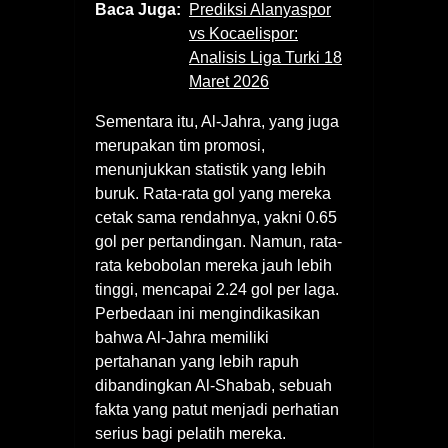
Baca Juga:
Prediksi Alanyaspor
vs Kocaelispor:
Analisis Liga Turki 18
Maret 2026
Sementara itu, Al-Jahra, yang juga
merupakan tim promosi,
menunjukkan statistik yang lebih
buruk. Rata-rata gol yang mereka
cetak sama rendahnya, yakni 0.65
gol per pertandingan. Namun, rata-
rata kebobolan mereka jauh lebih
tinggi, mencapai 2.24 gol per laga.
Perbedaan ini mengindikasikan
bahwa Al-Jahra memiliki
pertahanan yang lebih rapuh
dibandingkan Al-Shabab, sebuah
fakta yang patut menjadi perhatian
serius bagi pelatih mereka.