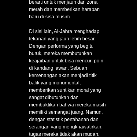
berarti untuk menjauh dari zona
merah dan memberikan harapan
baru di sisa musim.
Di sisi lain, Al-Jahra menghadapi
tekanan yang jauh lebih besar.
Dengan performa yang begitu
buruk, mereka membutuhkan
keajaiban untuk bisa mencuri poin
di kandang lawan. Sebuah
kemenangan akan menjadi titik
balik yang monumental,
memberikan suntikan moral yang
sangat dibutuhkan dan
membuktikan bahwa mereka masih
memiliki semangat juang. Namun,
dengan statistik pertahanan dan
serangan yang mengkhawatirkan,
tugas mereka tidak akan mudah.