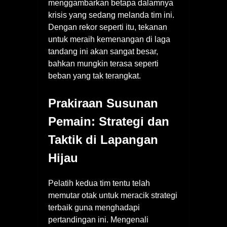
menggambarkan betapa dalamnya
krisis yang sedang melanda tim ini.
Dengan rekor seperti itu, tekanan
untuk meraih kemenangan di laga
tandang ini akan sangat besar,
bahkan mungkin terasa seperti
beban yang tak terangkat.
Prakiraan Susunan
Pemain: Strategi dan
Taktik di Lapangan
Hijau
Pelatih kedua tim tentu telah
memutar otak untuk meracik strategi
terbaik guna menghadapi
pertandingan ini. Mengenali