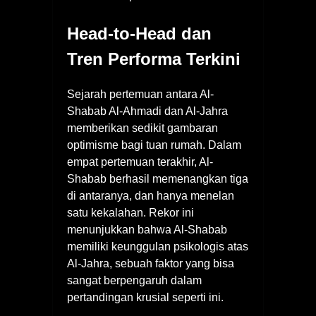
Head-to-Head dan
Tren Performa Terkini
Sejarah pertemuan antara Al-
Shabab Al-Ahmadi dan Al-Jahra
memberikan sedikit gambaran
optimisme bagi tuan rumah. Dalam
empat pertemuan terakhir, Al-
Shabab berhasil memenangkan tiga
di antaranya, dan hanya menelan
satu kekalahan. Rekor ini
menunjukkan bahwa Al-Shabab
memiliki keunggulan psikologis atas
Al-Jahra, sebuah faktor yang bisa
sangat berpengaruh dalam
pertandingan krusial seperti ini.