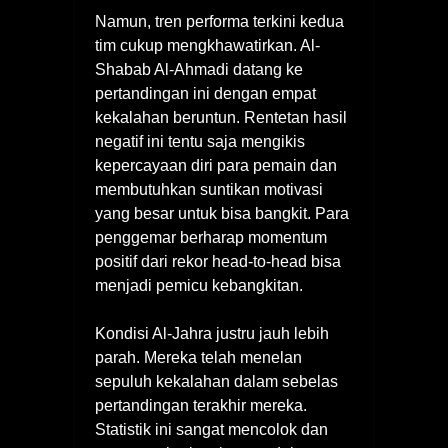
Namun, tren performa terkini kedua
tim cukup mengkhawatirkan. Al-
Shabab Al-Ahmadi datang ke
pertandingan ini dengan empat
kekalahan beruntun. Rentetan hasil
negatif ini tentu saja mengikis
kepercayaan diri para pemain dan
membutuhkan suntikan motivasi
yang besar untuk bisa bangkit. Para
penggemar berharap momentum
positif dari rekor head-to-head bisa
menjadi pemicu kebangkitan.
Kondisi Al-Jahra justru jauh lebih
parah. Mereka telah menelan
sepuluh kekalahan dalam sebelas
pertandingan terakhir mereka.
Statistik ini sangat mencolok dan