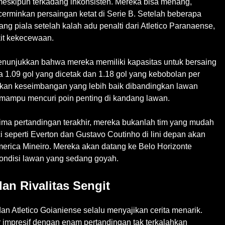
 meskipun terkadang inkonsisten. Mereka bisa menang,
rminkan persaingan ketat di Serie B. Setelah beberapa
jang piala setelah kalah adu penalti dari Atletico Paranaense,
kit kekecewaan.
nunjukkan bahwa mereka memiliki kapasitas untuk bersaing
 1.09 gol yang dicetak dan 1.18 gol yang kebobolan per
kkan keseimbangan yang lebih baik dibandingkan lawan
 mampu mencuri poin penting di kandang lawan.
ima pertandingan terakhir, mereka bukanlah tim yang mudah
 seperti Everton dan Gustavo Coutinho di lini depan akan
erica Mineiro. Mereka akan datang ke Belo Horizonte
ondisi lawan yang sedang goyah.
an Rivalitas Sengit
an Atletico Goianiense selalu menyajikan cerita menarik.
 impresif dengan enam pertandingan tak terkalahkan