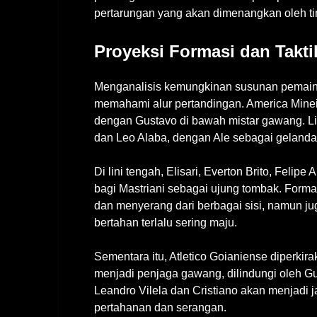
pertarungan yang akan dimenangkan oleh tim
Proyeksi Formasi dan Takt
Menganalisis kemungkinan susunan pemain 
memahami alur pertandingan. America Mine
dengan Gustavo di bawah mistar gawang. Lini
dan Leo Alaba, dengan Ale sebagai gelanda
Di lini tengah, Elisari, Everton Brito, Fel
bagi Mastriani sebagai ujung tombak. Forma
dan menyerang dari berbagai sisi, namun ju
bertahan terlalu sering maju.
Sementara itu, Atletico Goianiense diperki
menjadi penjaga gawang, dilindungi oleh Gu
Leandro Vilela dan Cristiano akan menjadi 
pertahanan dan serangan.