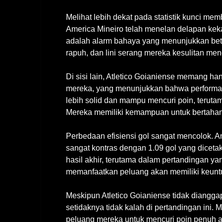
Melihat lebih dekat pada statistik kunci me
America Mineiro telah menelan delapan keka
adalah alarm bahaya yang menunjukkan bet
rapuh, dan lini serang mereka kesulitan me
Di sisi lain, Atletico Goianiense memang h
mereka, yang menunjukkan bahwa performa 
lebih solid dan mampu mencuri poin, teruta
Mereka memiliki kemampuan untuk bertahan
Perbedaan efisiensi gol sangat mencolok. A
sangat kontras dengan 1.09 gol yang dicetak 
hasil akhir, terutama dalam pertandingan yan
memanfaatkan peluang akan memiliki keunt
Meskipun Atletico Goianiense tidak diangga
setidaknya tidak kalah di pertandingan ini.
peluang mereka untuk mencuri poin penuh at