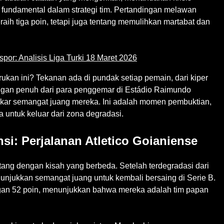
 fundamental dalam strategi tim. Pertandingan melawan
raih tiga poin, tetapi juga tentang memulihkan martabat dan
spor: Analisis Liga Turki 18 Maret 2026
kan ini? Tekanan ada di pundak setiap pemain, dari kiper
ngan penuh dari para penggemar di Estádio Raimundo
kar semangat juang mereka. Ini adalah momen pembuktian,
 untuk keluar dari zona degradasi.
si: Perjalanan Atletico Goianiense
datang dengan kisah yang berbeda. Setelah terdegradasi dari
unjukkan semangat juang untuk kembali bersaing di Serie B.
engan 52 poin, menunjukkan bahwa mereka adalah tim papan