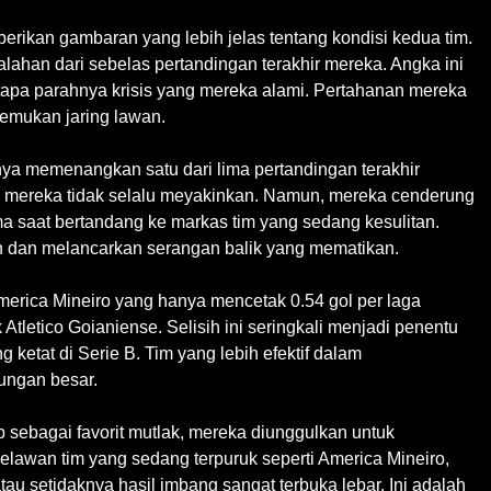
mberikan gambaran yang lebih jelas tentang kondisi kedua tim.
lahan dari sebelas pertandingan terakhir mereka. Angka ini
apa parahnya krisis yang mereka alami. Pertahanan mereka
nemukan jaring lawan.
anya memenangkan satu dari lima pertandingan terakhir
mereka tidak selalu meyakinkan. Namun, mereka cenderung
ma saat bertandang ke markas tim yang sedang kesulitan.
 dan melancarkan serangan balik yang mematikan.
merica Mineiro yang hanya mencetak 0.54 gol per laga
Atletico Goianiense. Selisih ini seringkali menjadi penentu
g ketat di Serie B. Tim yang lebih efektif dalam
ungan besar.
p sebagai favorit mutlak, mereka diunggulkan untuk
 Melawan tim yang sedang terpuruk seperti America Mineiro,
au setidaknya hasil imbang sangat terbuka lebar. Ini adalah