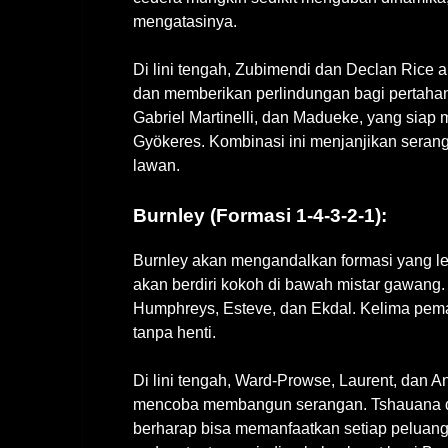
mengatasinya.
Di lini tengah, Zubimendi dan Declan Rice
dan memberikan perlindungan bagi pertahana
Gabriel Martinelli, dan Madueke, yang siap
Gyökeres. Kombinasi ini menjanjikan serang
lawan.
Burnley (Formasi 1-4-3-2-1):
Burnley akan mengandalkan formasi yang le
akan berdiri kokoh di bawah mistar gawang. 
Humphreys, Esteve, dan Ekdal. Kelima pem
tanpa henti.
Di lini tengah, Ward-Prowse, Laurent, dan 
mencoba membangun serangan. Tshauana d
berharap bisa memanfaatkan setiap peluang