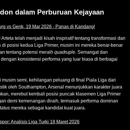
ndon dalam Perburuan Kejayaan
urg vs Genk, 19 Mar 2026 - Panas di Kandang!
rteta telah menjadi kisah inspiratif tentang transformasi dan
nis di posisi kedua Liga Primer, musim ini mereka benar-benar
an tentang potensi meraih
quadruple
. Semangat dan
an dengan konsistensi performa yang luar biasa di berbagai
usim semi, kehilangan peluang di final Piala Liga dari
estik oleh Southampton, Arsenal menunjukkan karakter juara
urukan, merebut kembali posisi puncak klasemen Liga Primer
ngan demi kemenangan diraih, termasuk performa dominan
tus mereka sebagai kandidat kuat juara.
spor: Analisis Liga Turki 18 Maret 2026