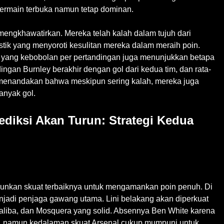
rmain terbuka namun tetap dominan.
engkhawatirkan. Mereka telah kalah dalam tujuh dari
istik yang menyoroti kesulitan mereka dalam meraih poin.
ol yang kebobolan per pertandingan juga menunjukkan betapa
ngan Burnley berakhir dengan gol dari kedua tim, dan rata-
6, menandakan bahwa meskipun sering kalah, mereka juga
anyak gol.
diksi Akan Turun: Strategi Kedua
runkan skuat terbaiknya untuk mengamankan poin penuh. Di
jadi penjaga gawang utama. Lini belakang akan diperkuat
Saliba, dan Mosquera yang solid. Absennya Ben White karena
, namun kedalaman skuat Arsenal cukup mumpuni untuk