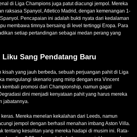
enal di Liga Champions juga patut diacungi jempol. Mereka
rkan raksasa Spanyol, Atletico Madrid, dengan kemenangan 1-
 Spanyol. Pencapaian ini adalah bukti nyata dari kedalaman
mpu membawa timnya bersaing di level tertinggi Eropa. Para
adikan setiap pertandingan sebagai medan perang yang
 Liku Sang Pendatang Baru
n kisah yang jauh berbeda, sebuah perjuangan pahit di Liga
ka mengulangi skenario yang mirip dengan era Vincent
 kembali promosi dari Championship, namun gagal
Degradasi dini menjadi kenyataan pahit yang harus mereka
n jabatannya.
ra keras. Mereka menelan kekalahan dari Leeds, namun
cungi jempol dengan berhasil menahan imbang Aston Villa.
ak tentang kesulitan yang mereka hadapi di musim ini. Rata-