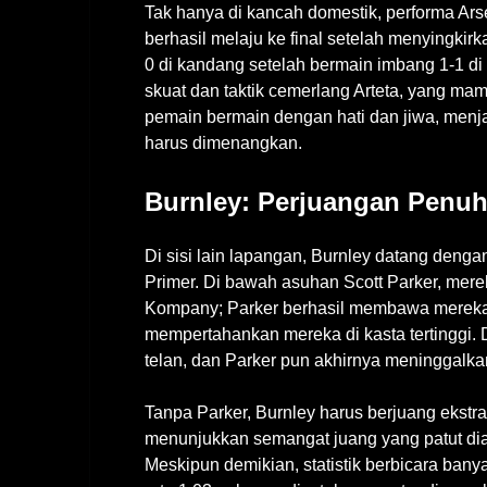
Tak hanya di kancah domestik, performa Ars
berhasil melaju ke final setelah menyingki
0 di kandang setelah bermain imbang 1-1 di
skuat dan taktik cemerlang Arteta, yang ma
pemain bermain dengan hati dan jiwa, menj
harus dimenangkan.
Burnley: Perjuangan Penuh
Di sisi lain lapangan, Burnley datang denga
Primer. Di bawah asuhan Scott Parker, mere
Kompany; Parker berhasil membawa mereka
mempertahankan mereka di kasta tertinggi. 
telan, dan Parker pun akhirnya meninggalka
Tanpa Parker, Burnley harus berjuang ekst
menunjukkan semangat juang yang patut dia
Meskipun demikian, statistik berbicara bany