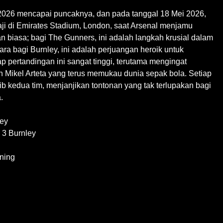
/2026 mencapai puncaknya, dan pada tanggal 18 Mei 2026,
ji di Emirates Stadium, London, saat Arsenal menjamu
n biasa; bagi The Gunners, ini adalah langkah krusial dalam
a bagi Burnley, ini adalah perjuangan heroik untuk
dap pertandingan ini sangat tinggi, terutama mengingat
n Mikel Arteta yang terus memukau dunia sepak bola. Setiap
b kedua tim, menjanjikan tontonan yang tak terlupakan bagi
.
ley
 3 Burnley
uning