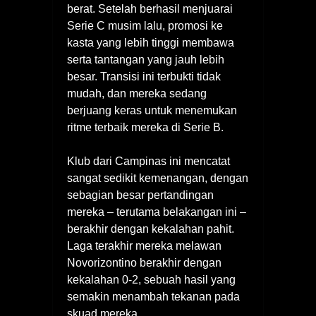
berat. Setelah berhasil menjuarai
Serie C musim lalu, promosi ke
kasta yang lebih tinggi membawa
serta tantangan yang jauh lebih
besar. Transisi ini terbukti tidak
mudah, dan mereka sedang
berjuang keras untuk menemukan
ritme terbaik mereka di Serie B.
Klub dari Campinas ini mencatat
sangat sedikit kemenangan, dengan
sebagian besar pertandingan
mereka – terutama belakangan ini –
berakhir dengan kekalahan pahit.
Laga terakhir mereka melawan
Novorizontino berakhir dengan
kekalahan 0-2, sebuah hasil yang
semakin menambah tekanan pada
skuad mereka.