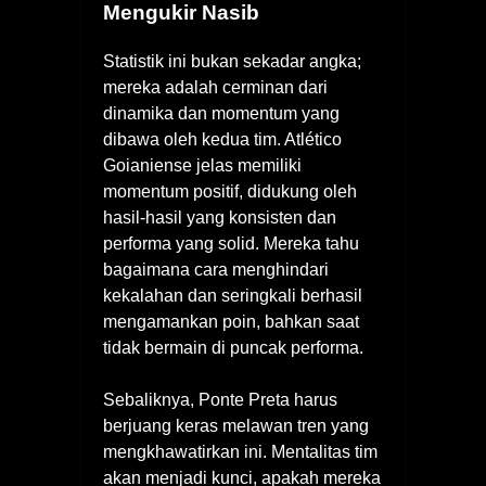
Mengukir Nasib
Statistik ini bukan sekadar angka;
mereka adalah cerminan dari
dinamika dan momentum yang
dibawa oleh kedua tim. Atlético
Goianiense jelas memiliki
momentum positif, didukung oleh
hasil-hasil yang konsisten dan
performa yang solid. Mereka tahu
bagaimana cara menghindari
kekalahan dan seringkali berhasil
mengamankan poin, bahkan saat
tidak bermain di puncak performa.
Sebaliknya, Ponte Preta harus
berjuang keras melawan tren yang
mengkhawatirkan ini. Mentalitas tim
akan menjadi kunci, apakah mereka