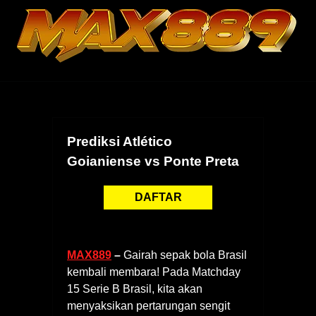
Skip
to
content
Prediksi Atlético
Goianiense vs Ponte Preta
DAFTAR
MAX889
–
Gairah sepak bola Brasil
kembali membara! Pada Matchday
15 Serie B Brasil, kita akan
menyaksikan pertarungan sengit