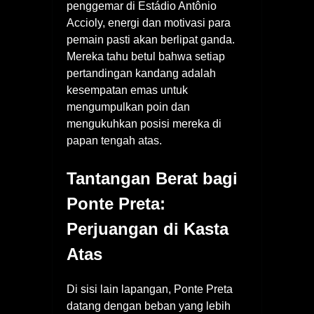
penggemar di Estádio Antônio
Accioly, energi dan motivasi para
pemain pasti akan berlipat ganda.
Mereka tahu betul bahwa setiap
pertandingan kandang adalah
kesempatan emas untuk
mengumpulkan poin dan
mengukuhkan posisi mereka di
papan tengah atas.
Tantangan Berat bagi
Ponte Preta:
Perjuangan di Kasta
Atas
Di sisi lain lapangan, Ponte Preta
datang dengan beban yang lebih