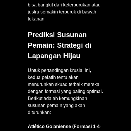
bisa bangkit dari keterpurukan atau
justru semakin terpuruk di bawah
tekanan.
Prediksi Susunan
Pemain: Strategi di
Lapangan Hijau
Untuk pertandingan krusial ini,
kedua pelatih tentu akan
menurunkan skuad terbaik mereka
dengan formasi yang paling optimal.
Berikut adalah kemungkinan
susunan pemain yang akan
diturunkan:
Atlético Goianiense (Formasi 1-4-