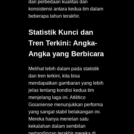
dari perbedaan kualitas dan
konsistensi antara kedua tim dalam
beberapa tahun terakhir.
Statistik Kunci dan
Tren Terkini: Angka-
Angka yang Berbicara
Melihat lebih dalam pada statistik
dan tren terkini, kita bisa
mendapatkan gambaran yang lebih
jelas tentang kondisi kedua tim
menjelang laga ini. Atlético
Goianiense menunjukkan performa
yang sangat stabil belakangan ini.
Mereka hanya menelan satu
kekalahan dalam sembilan
pertandingan terakhir mereka di