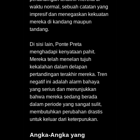
waktu normal, sebuah catatan yang
impresif dan menegaskan kekuatan
mereka di kandang maupun
tandang.
Di sisi lain, Ponte Preta
menghadapi kenyataan pahit.
Mereka telah menelan tujuh
kekalahan dalam delapan
pertandingan terakhir mereka. Tren
negatif ini adalah alarm bahaya
yang serius dan menunjukkan
bahwa mereka sedang berada
dalam periode yang sangat sulit,
membutuhkan perubahan drastis
untuk keluar dari keterpurukan.
Angka-Angka yang