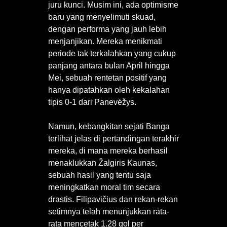
juru kunci. Musim ini, ada optimisme
baru yang menyelimuti skuad,
dengan performa yang jauh lebih
menjanjikan. Mereka menikmati
periode tak terkalahkan yang cukup
panjang antara bulan April hingga
Mei, sebuah rentetan positif yang
hanya dipatahkan oleh kekalahan
tipis 0-1 dari Panevėžys.
Namun, kebangkitan sejati Banga
terlihat jelas di pertandingan terakhir
mereka, di mana mereka berhasil
menaklukkan Žalgiris Kaunas,
sebuah hasil yang tentu saja
meningkatkan moral tim secara
drastis. Filipavičius dan rekan-rekan
setimnya telah menunjukkan rata-
rata mencetak 1.28 gol per