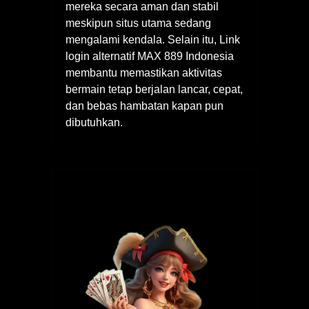
mereka secara aman dan stabil
meskipun situs utama sedang
mengalami kendala. Selain itu, Link
login alternatif MAX 889 Indonesia
membantu memastikan aktivitas
bermain tetap berjalan lancar, cepat,
dan bebas hambatan kapan pun
dibutuhkan.
Navigasi
pos