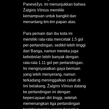
Panevėžys. Ini menunjukkan bahwa
Žalgiris Vilnius memiliki
kemampuan untuk bangkit dan
menantang tim-tim papan atas.
Para pemain dari ibu kota ini
memiliki rata-rata mencetak 1.5 gol
per pertandingan, sedikit lebih tinggi
dari Banga, namun mereka juga
kebobolan lebih banyak dengan
rata-rata 1.11 gol per pertandingan.
Ini mengisyaratkan gaya bermain
yang lebih menyerang, namun
terkadang meninggalkan celah di
lini belakang. Žalgiris Vilnius datang
ke pertandingan ini dengan
kepercayaan diri tinggi, setelah
memenangkan tiga pertandingan