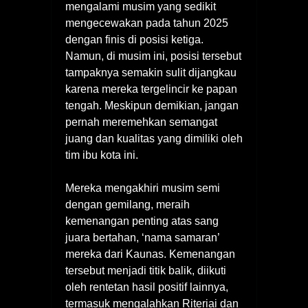
mengalami musim yang sedikit
mengecewakan pada tahun 2025
dengan finis di posisi ketiga.
Namun, di musim ini, posisi tersebut
tampaknya semakin sulit dijangkau
karena mereka tergelincir ke papan
tengah. Meskipun demikian, jangan
pernah meremehkan semangat
juang dan kualitas yang dimiliki oleh
tim ibu kota ini.
Mereka mengakhiri musim semi
dengan gemilang, meraih
kemenangan penting atas sang
juara bertahan, ‘nama samaran’
mereka dari Kaunas. Kemenangan
tersebut menjadi titik balik, diikuti
oleh rentetan hasil positif lainnya,
termasuk mengalahkan Riteriai dan