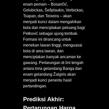
enam pemain – Bosančić,
Golubickas, Šešplaukis, Verbickas,
Tsapan, dan Teixeira – akan
menjadi kunci dalam mengalirkan
bola dan menciptakan peluang bagi
Petković sebagai ujung tombak.
Formasi ini dirancang untuk
menekan lawan tinggi, menguasai
bola di area lawan, dan
menciptakan banyak ancaman ke
gawang. Pertarungan di lini tengah
antara lima gelandang Banga dan
enam gelandang Žalgiris akan
menjadi kunci penentu hasil
pertandingan.
Prediksi Akhir:
Pertarungan Harga