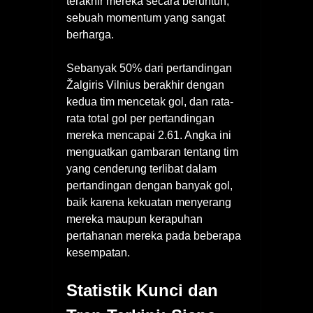
terakhir mereka secara beruntun,
sebuah momentum yang sangat
berharga.
Sebanyak 50% dari pertandingan
Žalgiris Vilnius berakhir dengan
kedua tim mencetak gol, dan rata-
rata total gol per pertandingan
mereka mencapai 2.61. Angka ini
menguatkan gambaran tentang tim
yang cenderung terlibat dalam
pertandingan dengan banyak gol,
baik karena kekuatan menyerang
mereka maupun kerapuhan
pertahanan mereka pada beberapa
kesempatan.
Statistik Kunci dan