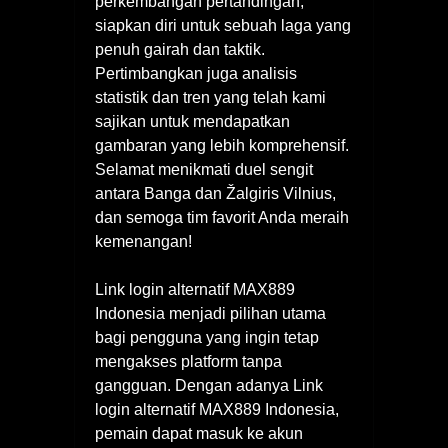
perkembangan pertandingan,
siapkan diri untuk sebuah laga yang
penuh gairah dan taktik.
Pertimbangkan juga analisis
statistik dan tren yang telah kami
sajikan untuk mendapatkan
gambaran yang lebih komprehensif.
Selamat menikmati duel sengit
antara Banga dan Žalgiris Vilnius,
dan semoga tim favorit Anda meraih
kemenangan!
Link login alternatif MAX889
Indonesia menjadi pilihan utama
bagi pengguna yang ingin tetap
mengakses platform tanpa
gangguan. Dengan adanya Link
login alternatif MAX889 Indonesia,
pemain dapat masuk ke akun