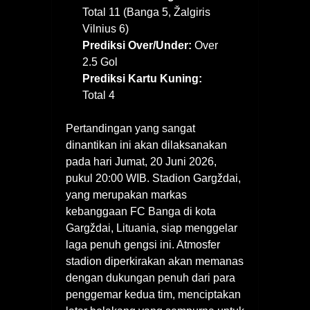
Total 11 (Banga 5, Žalgiris
Vilnius 6)
Prediksi Over/Under:
Over
2.5 Gol
Prediksi Kartu Kuning:
Total 4
Pertandingan yang sangat
dinantikan ini akan dilaksanakan
pada hari Jumat, 20 Juni 2026,
pukul 20:00 WIB. Stadion Gargždai,
yang merupakan markas
kebanggaan FC Banga di kota
Gargždai, Lituania, siap menggelar
laga penuh gengsi ini. Atmosfer
stadion diperkirakan akan memanas
dengan dukungan penuh dari para
penggemar kedua tim, menciptakan