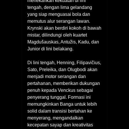
menekankan kekuatan di lini
tengah, dengan lima gelandang
yang siap menguasai bola dan
memutus alur serangan lawan.
Krynski akan berdiri kokoh di bawah
mistar, dilindungi oleh kuartet
Magdušauskas, Antužis, Kadu, dan
Junior di lini belakang.
Di lini tengah, Henning, Filipavičius,
Sato, Preleika, dan Olugbodi akan
menjadi motor serangan dan
pertahanan, memberikan dukungan
penuh kepada Venckus sebagai
penyerang tunggal. Formasi ini
memungkinkan Banga untuk lebih
solid dalam transisi bertahan ke
menyerang, mengandalkan
kecepatan sayap dan kreativitas