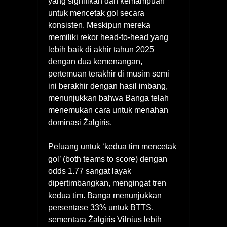
yang signifikan dan kemampuan
untuk mencetak gol secara
konsisten. Meskipun mereka
memiliki rekor head-to-head yang
lebih baik di akhir tahun 2025
dengan dua kemenangan,
pertemuan terakhir di musim semi
ini berakhir dengan hasil imbang,
menunjukkan bahwa Banga telah
menemukan cara untuk menahan
dominasi Žalgiris.
Peluang untuk ‘kedua tim mencetak
gol’ (both teams to score) dengan
odds 1.77 sangat layak
dipertimbangkan, mengingat tren
kedua tim. Banga menunjukkan
persentase 33% untuk BTTS,
sementara Žalgiris Vilnius lebih