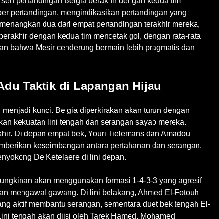
ersen pertandingan Belgia berakhir dengan kedua tim
l per pertandingan, mengindikasikan pertandingan yang
memenangkan dua dari empat pertandingan terakhir mereka,
berakhir dengan kedua tim mencetak gol, dengan rata-rata
ukkan bahwa Mesir cenderung bermain lebih pragmatis dan
Adu Taktik di Lapangan Hijau
n menjadi kunci. Belgia diperkirakan akan turun dengan
lkan kekuatan lini tengah dan serangan sayap mereka.
khir. Di depan empat bek, Youri Tielemans dan Amadou
emberikan keseimbangan antara pertahanan dan serangan.
nyokong De Ketelaere di lini depan.
mungkinan akan menggunakan formasi 1-4-3-3 yang agresif
 mengawal gawang. Di lini belakang, Ahmed El-Fotouh
ng aktif membantu serangan, sementara duet bek tengah El-
ini tengah akan diisi oleh Tarek Hamed, Mohamed