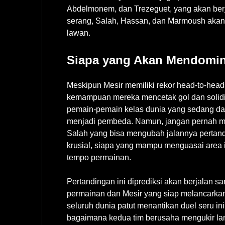
Abdelmonem, dan Trezeguet, yang akan berj
serang, Salah, Hassan, dan Marmoush akan 
lawan.
Siapa yang Akan Mendomin
Meskipun Mesir memiliki rekor head-to-head y
kemampuan mereka mencetak gol dan solidit
pemain-pemain kelas dunia yang sedang da
menjadi pembeda. Namun, jangan pernah 
Salah yang bisa mengubah jalannya pertandi
krusial, siapa yang mampu menguasai area 
tempo permainan.
Pertandingan ini diprediksi akan berjalan 
permainan dan Mesir yang siap melancarka
seluruh dunia patut menantikan duel seru i
bagaimana kedua tim berusaha mengukir lan