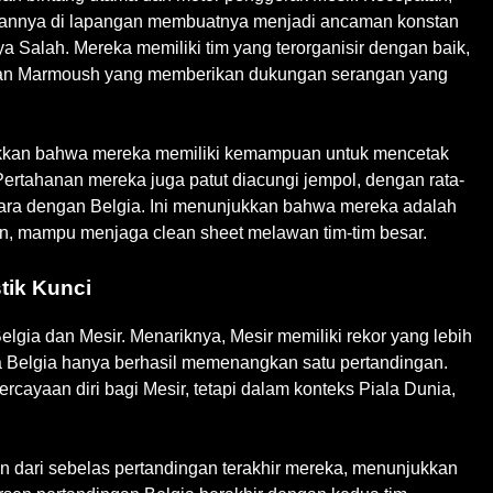
annya di lapangan membuatnya menjadi ancaman konstan
a Salah. Mereka memiliki tim yang terorganisir dengan baik,
dan Marmoush yang memberikan dukungan serangan yang
jukkan bahwa mereka memiliki kemampuan untuk mencetak
 Pertahanan mereka juga patut diacungi jempol, dengan rata-
etara dengan Belgia. Ini menunjukkan bahwa mereka adalah
an, mampu menjaga clean sheet melawan tim-tim besar.
tik Kunci
lgia dan Mesir. Menariknya, Mesir memiliki rekor yang lebih
 Belgia hanya berhasil memenangkan satu pertandingan.
ercayaan diri bagi Mesir, tetapi dalam konteks Piala Dunia,
n dari sebelas pertandingan terakhir mereka, menunjukkan