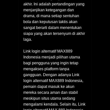
akhir. Ini adalah pertandingan yang
menjanjikan ketegangan dan
drama, di mana setiap sentuhan
bola dan keputusan taktis akan
sangat berarti dalam menentukan
siapa yang akan tersenyum di akhir
laga.
Link login alternatif MAX889
Indonesia menjadi pilihan utama
bagi pengguna yang ingin tetap
mengakses platform tanpa
gangguan. Dengan adanya Link
login alternatif MAX889 Indonesia,
pemain dapat masuk ke akun
mereka secara aman dan stabil
meskipun situs utama sedang
mengalami kendala. Selain itu, Link