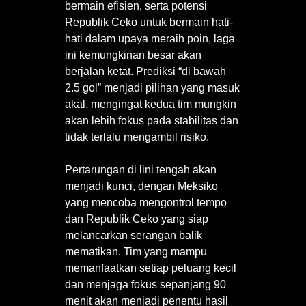
bermain efisien, serta potensi
Republik Ceko untuk bermain hati-
hati dalam upaya meraih poin, laga
ini kemungkinan besar akan
berjalan ketat. Prediksi “di bawah
2.5 gol” menjadi pilihan yang masuk
akal, mengingat kedua tim mungkin
akan lebih fokus pada stabilitas dan
tidak terlalu mengambil risiko.
Pertarungan di lini tengah akan
menjadi kunci, dengan Meksiko
yang mencoba mengontrol tempo
dan Republik Ceko yang siap
melancarkan serangan balik
mematikan. Tim yang mampu
memanfaatkan setiap peluang kecil
dan menjaga fokus sepanjang 90
menit akan menjadi penentu hasil