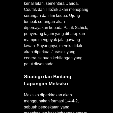
kenal lelah, sementara Darida,
Coufal, dan Hložek akan menopang
serangan dari lini kedua. Ujung
tombak serangan akan
dipercayakan kepada Patrik Schick,
penyerang tajam yang diharapkan
mampu mengoyak jala gawang
lawan. Sayangnya, mereka tidak
akan diperkuat Jurásek yang
cedera, sebuah kehilangan yang
patut diwaspadai.
Strategi dan Bintang
Lapangan Meksiko
Meksiko diperkirakan akan
menggunakan formasi 1-4-4-2,
sebuah pendekatan yang