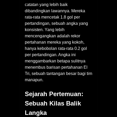
catatan yang lebih baik
dibandingkan lawannya. Mereka
rata-rata mencetak 1.8 gol per
pertandingan, sebuah angka yang
konsisten. Yang lebih
mencengangkan adalah rekor
pertahanan mereka yang kokoh,
hanya kebobolan rata-rata 0.2 gol
per pertandingan. Angka ini
menggambarkan betapa sulitnya
menembus barisan pertahanan El
Tri, sebuah tantangan besar bagi tim
manapun.
Sejarah Pertemuan:
Sebuah Kilas Balik
Langka