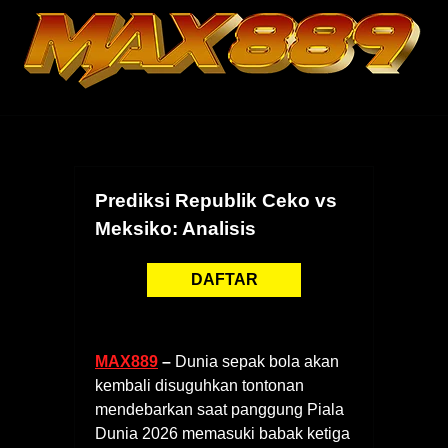
Skip
to
content
Prediksi Republik Ceko vs
Meksiko: Analisis
DAFTAR
MAX889
–
Dunia sepak bola akan
kembali disuguhkan tontonan
mendebarkan saat panggung Piala
Dunia 2026 memasuki babak ketiga