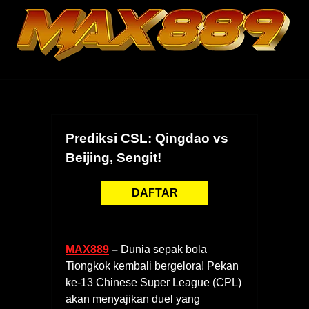
Skip
to
content
Prediksi CSL: Qingdao vs
Beijing, Sengit!
DAFTAR
MAX889
–
Dunia sepak bola
Tiongkok kembali bergelora! Pekan
ke-13 Chinese Super League (CPL)
akan menyajikan duel yang