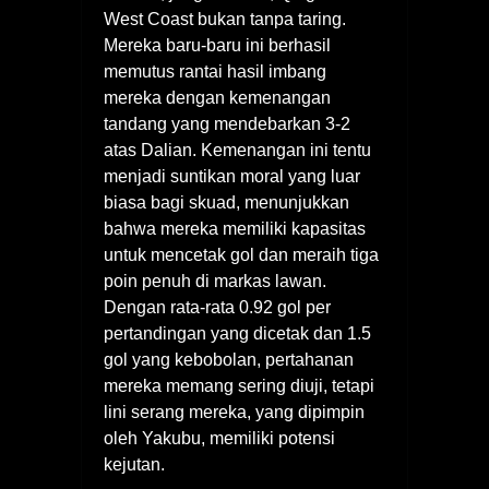
West Coast bukan tanpa taring.
Mereka baru-baru ini berhasil
memutus rantai hasil imbang
mereka dengan kemenangan
tandang yang mendebarkan 3-2
atas Dalian. Kemenangan ini tentu
menjadi suntikan moral yang luar
biasa bagi skuad, menunjukkan
bahwa mereka memiliki kapasitas
untuk mencetak gol dan meraih tiga
poin penuh di markas lawan.
Dengan rata-rata 0.92 gol per
pertandingan yang dicetak dan 1.5
gol yang kebobolan, pertahanan
mereka memang sering diuji, tetapi
lini serang mereka, yang dipimpin
oleh Yakubu, memiliki potensi
kejutan.