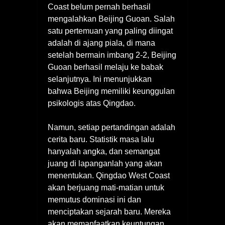
Coast belum pernah berhasil
mengalahkan Beijing Guoan. Salah
satu pertemuan yang paling diingat
adalah di ajang piala, di mana
setelah bermain imbang 2-2, Beijing
Guoan berhasil melaju ke babak
selanjutnya. Ini menunjukkan
bahwa Beijing memiliki keunggulan
psikologis atas Qingdao.
Namun, setiap pertandingan adalah
cerita baru. Statistik masa lalu
hanyalah angka, dan semangat
juang di lapanganlah yang akan
menentukan. Qingdao West Coast
akan berjuang mati-matian untuk
memutus dominasi ini dan
menciptakan sejarah baru. Mereka
akan memanfaatkan keuntungan