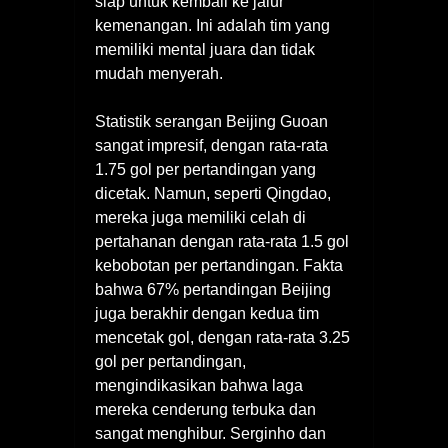
siap untuk kembali ke jalur
kemenangan. Ini adalah tim yang
memiliki mental juara dan tidak
mudah menyerah.
Statistik serangan Beijing Guoan
sangat impresif, dengan rata-rata
1.75 gol per pertandingan yang
dicetak. Namun, seperti Qingdao,
mereka juga memiliki celah di
pertahanan dengan rata-rata 1.5 gol
kebobotan per pertandingan. Fakta
bahwa 67% pertandingan Beijing
juga berakhir dengan kedua tim
mencetak gol, dengan rata-rata 3.25
gol per pertandingan,
mengindikasikan bahwa laga
mereka cenderung terbuka dan
sangat menghibur. Serginho dan