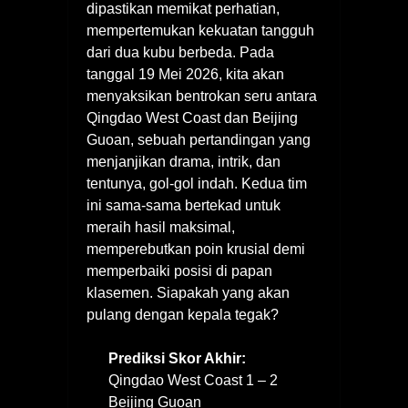
dipastikan memikat perhatian,
mempertemukan kekuatan tangguh
dari dua kubu berbeda. Pada
tanggal 19 Mei 2026, kita akan
menyaksikan bentrokan seru antara
Qingdao West Coast dan Beijing
Guoan, sebuah pertandingan yang
menjanjikan drama, intrik, dan
tentunya, gol-gol indah. Kedua tim
ini sama-sama bertekad untuk
meraih hasil maksimal,
memperebutkan poin krusial demi
memperbaiki posisi di papan
klasemen. Siapakah yang akan
pulang dengan kepala tegak?
Prediksi Skor Akhir:
Qingdao West Coast 1 – 2
Beijing Guoan