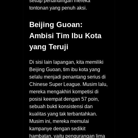
setiap pertandingan mereka
tontonan yang penuh aksi.
Beijing Guoan:
Ambisi Tim Ibu Kota
yang Teruji
Di sisi lain lapangan, kita memiliki
Beijing Guoan, tim ibu kota yang
selalu menjadi penantang serius di
Chinese Super League. Musim lalu,
mereka mengakhiri kompetisi di
posisi keempat dengan 57 poin,
sebuah bukti konsistensi dan
kualitas yang tak terbantahkan.
Musim ini, mereka memulai
kampanye dengan sedikit
hambatan, yaitu pengurangan lima