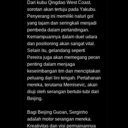
Dari kubu Qingdao West Coast,
sorotan akan tertuju pada Yakubu.
Penyerang ini memiliki naluri gol
yang tajam dan seringkali menjadi
pembeda dalam pertandingan.
Kemampuannya dalam duel udara
dan positioning akan sangat vital.
Selain itu, gelandang seperti
Pereira juga akan memegang peran
penting dalam menjaga
keseimbangan tim dan menciptakan
peluang dari lini tengah. Pertahanan
mereka, terutama Memisevic, akan
diuji oleh serangan bertubi-tubi dari
Beijing.
Bagi Beijing Guoan, Serginho
adalah motor serangan mereka.
Kreativitas dan visi permainannya