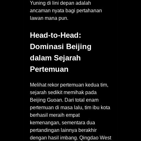
Yuning di lini depan adalah
ancaman nyata bagi pertahanan
lawan mana pun.
Head-to-Head:
Dominasi Beijing
dalam Sejarah
Pertemuan
Melihat rekor pertemuan kedua tim,
sejarah sedikit memihak pada
Beijing Guoan. Dari total enam
pertemuan di masa lalu, tim ibu kota
berhasil meraih empat
kemenangan, sementara dua
pertandingan lainnya berakhir
dengan hasil imbang. Qingdao West