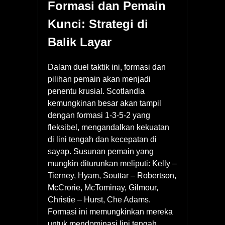
Formasi dan Pemain
Kunci: Strategi di
Balik Layar
Dalam duel taktik ini, formasi dan
pilihan pemain akan menjadi
penentu krusial. Scotlandia
kemungkinan besar akan tampil
dengan formasi 1-3-5-2 yang
fleksibel, mengandalkan kekuatan
di lini tengah dan kecepatan di
sayap. Susunan pemain yang
mungkin diturunkan meliputi: Kelly –
Tierney, Hyam, Souttar – Robertson,
McCrorie, McTominay, Gilmour,
Christie – Hurst, Che Adams.
Formasi ini memungkinkan mereka
untuk mendominasi lini tengah,