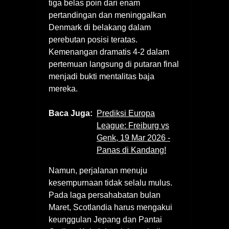
tiga belas poin dari enam
pertandingan dan meninggalkan
Denmark di belakang dalam
perebutan posisi teratas.
Kemenangan dramatis 4-2 dalam
pertemuan langsung di putaran final
menjadi bukti mentalitas baja
mereka.
Baca Juga:
Prediksi Europa
League: Freiburg vs
Genk, 19 Mar 2026 -
Panas di Kandang!
Namun, perjalanan menuju
kesempurnaan tidak selalu mulus.
Pada laga persahabatan bulan
Maret, Scotlandia harus mengakui
keunggulan Jepang dan Pantai