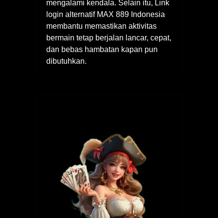
mengalami kendala. Selain itu, Link
login alternatif MAX 889 Indonesia
membantu memastikan aktivitas
bermain tetap berjalan lancar, cepat,
dan bebas hambatan kapan pun
dibutuhkan.
Navigasi
pos