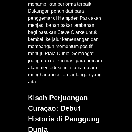
menampilkan performa terbaik.
Dukungan penuh dari para
penggemar di Hampden Park akan
menjadi bahan bakar tambahan
bagi pasukan Steve Clarke untuk
kembali ke jalur kemenangan dan
membangun momentum positif
menuju Piala Dunia. Semangat
juang dan determinasi para pemain
akan menjadi kunci utama dalam
menghadapi setiap tantangan yang
ada.
Kisah Perjuangan
Curaçao: Debut
Historis di Panggung
Dunia