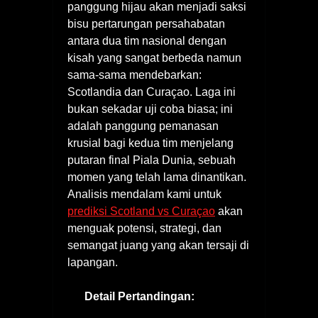
panggung hijau akan menjadi saksi
bisu pertarungan persahabatan
antara dua tim nasional dengan
kisah yang sangat berbeda namun
sama-sama mendebarkan:
Scotlandia dan Curaçao. Laga ini
bukan sekadar uji coba biasa; ini
adalah panggung pemanasan
krusial bagi kedua tim menjelang
putaran final Piala Dunia, sebuah
momen yang telah lama dinantikan.
Analisis mendalam kami untuk
prediksi Scotland vs Curaçao
akan
menguak potensi, strategi, dan
semangat juang yang akan tersaji di
lapangan.
Detail Pertandingan: