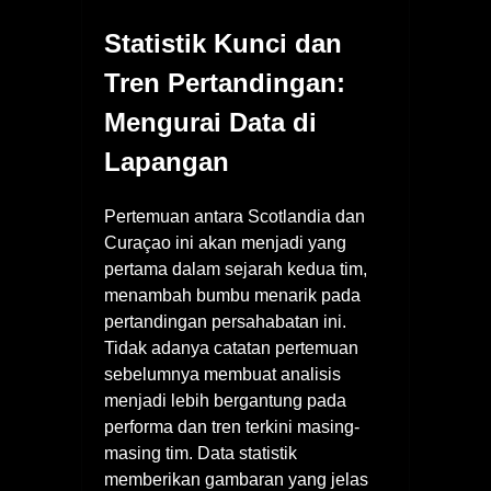
Statistik Kunci dan
Tren Pertandingan:
Mengurai Data di
Lapangan
Pertemuan antara Scotlandia dan
Curaçao ini akan menjadi yang
pertama dalam sejarah kedua tim,
menambah bumbu menarik pada
pertandingan persahabatan ini.
Tidak adanya catatan pertemuan
sebelumnya membuat analisis
menjadi lebih bergantung pada
performa dan tren terkini masing-
masing tim. Data statistik
memberikan gambaran yang jelas