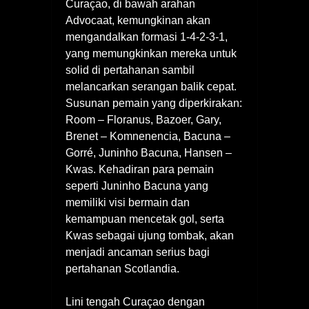
Curaçao, di bawah arahan
Advocaat, kemungkinan akan
mengandalkan formasi 1-4-2-3-1,
yang memungkinkan mereka untuk
solid di pertahanan sambil
melancarkan serangan balik cepat.
Susunan pemain yang diperkirakan:
Room – Floranus, Bazoer, Gary,
Brenet – Komnenencia, Bacuna –
Gorré, Juninho Bacuna, Hansen –
Kwas. Kehadiran para pemain
seperti Juninho Bacuna yang
memiliki visi bermain dan
kemampuan mencetak gol, serta
Kwas sebagai ujung tombak, akan
menjadi ancaman serius bagi
pertahanan Scotlandia.
Lini tengah Curaçao dengan