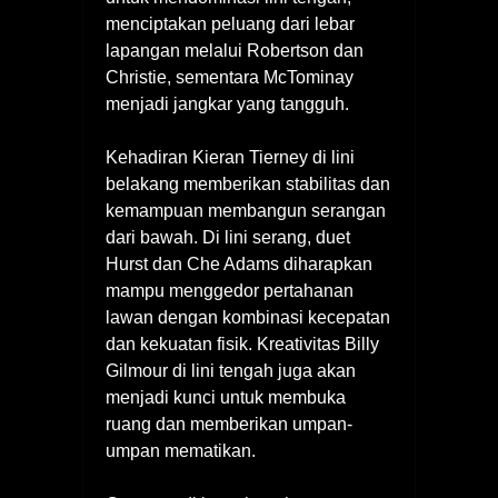
menciptakan peluang dari lebar
lapangan melalui Robertson dan
Christie, sementara McTominay
menjadi jangkar yang tangguh.
Kehadiran Kieran Tierney di lini
belakang memberikan stabilitas dan
kemampuan membangun serangan
dari bawah. Di lini serang, duet
Hurst dan Che Adams diharapkan
mampu menggedor pertahanan
lawan dengan kombinasi kecepatan
dan kekuatan fisik. Kreativitas Billy
Gilmour di lini tengah juga akan
menjadi kunci untuk membuka
ruang dan memberikan umpan-
umpan mematikan.