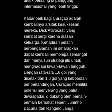
untuk bersaing di panggung
internasional yang lebih tinggi.
Kabar baik bagi Curaçao adalah
kembalinya arsitek kesuksesan
mereka, Dick Advocaat, yang
sempat pergi karena alasan
keluarga. Kehadiran pelatih
berpengalaman ini diharapkan
dapat kembali memompa semangat
dan menyusun strategi jitu untuk
menghadapi lawan-lawan tangguh.
Dengan rata-rata 1.6 gol yang
dicetak dan 1.3 gol yang kebobolan
per pertandingan, Curaçao memiliki
potensi menyerang yang patut
diwaspadai, didukung oleh pemain-
pemain berbakat seperti Juninho
Bacuna dan Rangelo Janga.