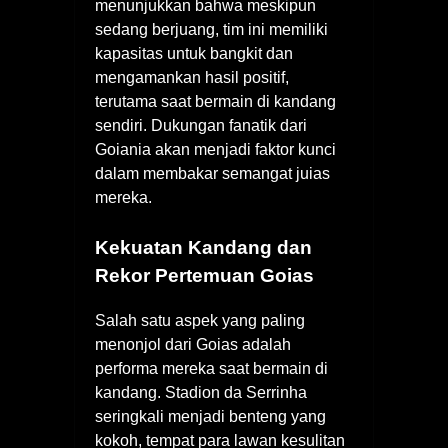
menunjukkan bahwa meskipun
sedang berjuang, tim ini memiliki
kapasitas untuk bangkit dan
mengamankan hasil positif,
terutama saat bermain di kandang
sendiri. Dukungan fanatik dari
Goiania akan menjadi faktor kunci
dalam membakar semangat juias
mereka.
Kekuatan Kandang dan
Rekor Pertemuan Goias
Salah satu aspek yang paling
menonjol dari Goias adalah
performa mereka saat bermain di
kandang. Stadion da Serrinha
seringkali menjadi benteng yang
kokoh, tempat para lawan kesulitan