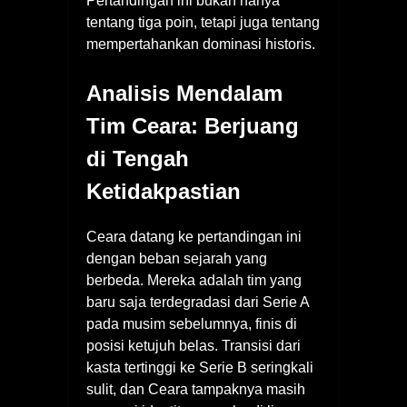
Pertandingan ini bukan hanya
tentang tiga poin, tetapi juga tentang
mempertahankan dominasi historis.
Analisis Mendalam
Tim Ceara: Berjuang
di Tengah
Ketidakpastian
Ceara datang ke pertandingan ini
dengan beban sejarah yang
berbeda. Mereka adalah tim yang
baru saja terdegradasi dari Serie A
pada musim sebelumnya, finis di
posisi ketujuh belas. Transisi dari
kasta tertinggi ke Serie B seringkali
sulit, dan Ceara tampaknya masih