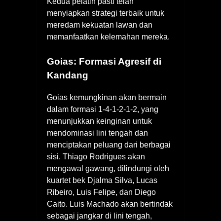
Kedua pelatih pasti telah
menyiapkan strategi terbaik untuk
meredam kekuatan lawan dan
memanfaatkan kelemahan mereka.
Goias: Formasi Agresif di
Kandang
Goias kemungkinan akan bermain
dalam formasi 1-4-1-2-1-2, yang
menunjukkan keinginan untuk
mendominasi lini tengah dan
menciptakan peluang dari berbagai
sisi. Thiago Rodrigues akan
mengawal gawang, dilindungi oleh
kuartet bek Djalma Silva, Lucas
Ribeiro, Luis Felipe, dan Diego
Caito. Luis Machado akan bertindak
sebagai jangkar di lini tengah,