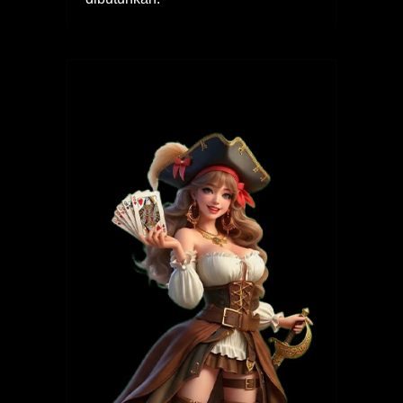
Navigasi
pos