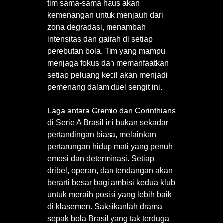
tim sama-sama haus akan
kemenangan untuk menjauh dari
zona degradasi, menambah
intensitas dan gairah di setiap
perebutan bola. Tim yang mampu
menjaga fokus dan memanfaatkan
setiap peluang kecil akan menjadi
pemenang dalam duel sengit ini.
Laga antara Gremio dan Corinthians
di Serie A Brasil ini bukan sekadar
pertandingan biasa, melainkan
pertarungan hidup mati yang penuh
emosi dan determinasi. Setiap
dribel, operan, dan tendangan akan
berarti besar bagi ambisi kedua klub
untuk meraih posisi yang lebih baik
di klasemen. Saksikanlah drama
sepak bola Brasil yang tak terduga