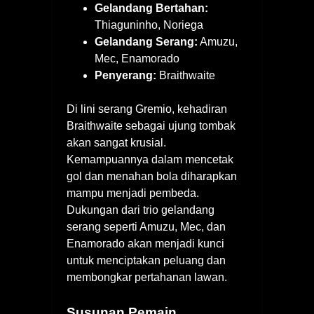
Gelandang Bertahan:
Thiaguninho, Noriega
Gelandang Serang:
Amuzu,
Mec, Enamorado
Penyerang:
Braithwaite
Di lini serang Gremio, kehadiran
Braithwaite sebagai ujung tombak
akan sangat krusial.
Kemampuannya dalam mencetak
gol dan menahan bola diharapkan
mampu menjadi pembeda.
Dukungan dari trio gelandang
serang seperti Amuzu, Mec, dan
Enamorado akan menjadi kunci
untuk menciptakan peluang dan
membongkar pertahanan lawan.
Susunan Pemain