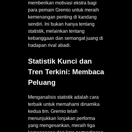
memberikan motivasi ekstra bagi
para pemain Gremio untuk meraih
kemenangan penting di kandang
sendiri. Ini bukan hanya tentang
statistik, melainkan tentang
kebanggaan dan semangat juang di
hadapan rival abadi.
Statistik Kunci dan
Tren Terkini: Membaca
Peluang
Menganalisis statistik adalah cara
terbaik untuk memahami dinamika
kedua tim. Gremio telah
menunjukkan lonjakan performa
yang mengesankan, meraih tiga