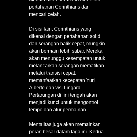
pertahanan Corinthians dan
mencari celah.
Di sisi lain, Corinthians yang
dikenal dengan pertahanan solid
dan serangan balik cepat, mungkin
akan bermain lebih sabar. Mereka
akan menunggu kesempatan untuk
melancarkan serangan mematikan
melalui transisi cepat,
memanfaatkan kecepatan Yuri
Alberto dan visi Lingard.
Pertarungan di lini tengah akan
menjadi kunci untuk mengontrol
tempo dan alur permainan.
Mentalitas juga akan memainkan
peran besar dalam laga ini. Kedua