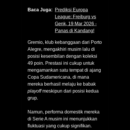
Baca Juga:
Prediksi Europa
League: Freiburg vs
Genk, 19 Mar 2026 -
Panas di Kandang!
Gremio, klub kebanggaan dari Porto
Alegre, mengakhiri musim lalu di
posisi kesembilan dengan koleksi
49 poin. Prestasi ini cukup untuk
mengamankan satu tempat di ajang
Copa Sudamericana, di mana
mereka berhasil melaju ke babak
playoff
meskipun dari posisi kedua
grup.
Namun, performa domestik mereka
di Serie A musim ini menunjukkan
fluktuasi yang cukup signifikan.