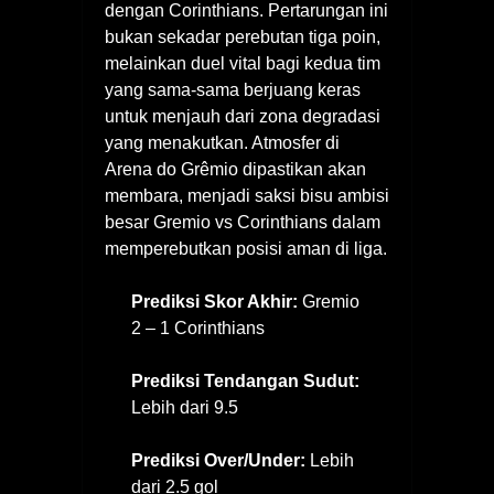
dengan Corinthians. Pertarungan ini
bukan sekadar perebutan tiga poin,
melainkan duel vital bagi kedua tim
yang sama-sama berjuang keras
untuk menjauh dari zona degradasi
yang menakutkan. Atmosfer di
Arena do Grêmio dipastikan akan
membara, menjadi saksi bisu ambisi
besar Gremio vs Corinthians dalam
memperebutkan posisi aman di liga.
Prediksi Skor Akhir:
Gremio
2 – 1 Corinthians
Prediksi Tendangan Sudut:
Lebih dari 9.5
Prediksi Over/Under:
Lebih
dari 2.5 gol