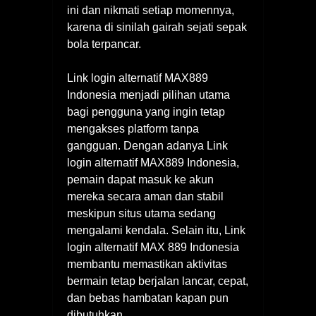
ini dan nikmati setiap momennya,
karena di sinilah gairah sejati sepak
bola terpancar.
Link login alternatif MAX889
Indonesia menjadi pilihan utama
bagi pengguna yang ingin tetap
mengakses platform tanpa
gangguan. Dengan adanya Link
login alternatif MAX889 Indonesia,
pemain dapat masuk ke akun
mereka secara aman dan stabil
meskipun situs utama sedang
mengalami kendala. Selain itu, Link
login alternatif MAX 889 Indonesia
membantu memastikan aktivitas
bermain tetap berjalan lancar, cepat,
dan bebas hambatan kapan pun
dibutuhkan.