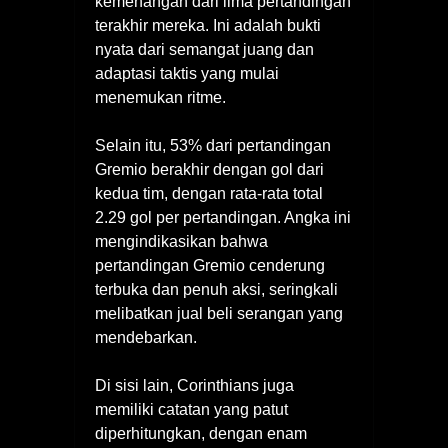
kemenangan dari lima pertandingan
terakhir mereka. Ini adalah bukti
nyata dari semangat juang dan
adaptasi taktis yang mulai
menemukan ritme.
Selain itu, 53% dari pertandingan
Gremio berakhir dengan gol dari
kedua tim, dengan rata-rata total
2.29 gol per pertandingan. Angka ini
mengindikasikan bahwa
pertandingan Gremio cenderung
terbuka dan penuh aksi, seringkali
melibatkan jual beli serangan yang
mendebarkan.
Di sisi lain, Corinthians juga
memiliki catatan yang patut
diperhitungkan, dengan enam