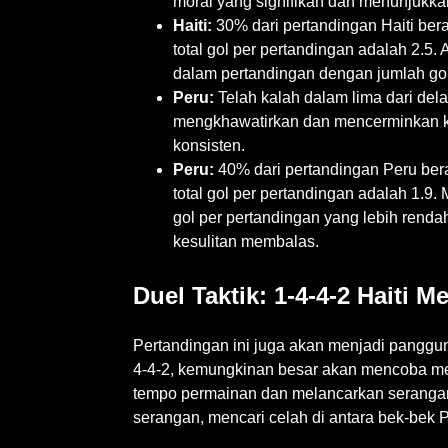
moral yang signifikan dan menunjukka
Haiti:
30% dari pertandingan Haiti bera
total gol per pertandingan adalah 2.5
dalam pertandingan dengan jumlah go
Peru:
Telah kalah dalam lima dari dela
mengkhawatirkan dan mencerminkan k
konsisten.
Peru:
40% dari pertandingan Peru bera
total gol per pertandingan adalah 1.9. 
gol per pertandingan yang lebih rend
kesulitan membalas.
Duel Taktik: 1-4-4-2 Haiti M
Pertandingan ini juga akan menjadi panggung
4-4-2, kemungkinan besar akan mencoba me
tempo permainan dan melancarkan serangan b
serangan, mencari celah di antara bek-bek 