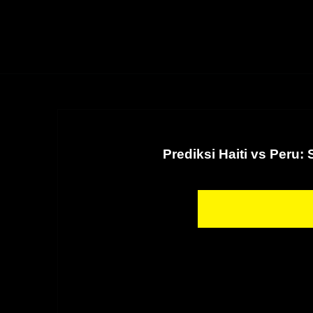
Skip
to
content
Prediksi Haiti vs Peru