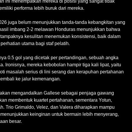
tan ini menempatkan mereka di posisi yang sangat tidak
iliki performa lebih buruk dari mereka.
2026 juga belum menunjukkan tanda-tanda kebangkitan yang
an hasil imbang 2-2 melawan Honduras menunjukkan bahwa
u tampaknya kesulitan menemukan konsistensi, baik dalam
rhatian utama bagi staf pelatih.
 hanya 0.5 gol yang dicetak per pertandingan, sebuah angka
 Ironisnya, mereka kebobolan hampir tiga kali lipat, yaitu
oroti masalah serius di lini serang dan kerapuhan pertahanan
 kembali ke jalur kemenangan.
u akan mengandalkan Gallese sebagai penjaga gawang
akan membentuk kuartet pertahanan, sementara Yotun,
gah. Trio Grimaldo, Velez, dan Valera diharapkan mampu
 menunjukkan keinginan untuk bermain lebih menyerang,
aan besar.