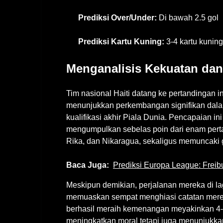
Prediksi Over/Under:
Di bawah 2.5 gol
Prediksi Kartu Kuning:
3-4 kartu kuning
Menganalisis Kekuatan dan 
Tim nasional Haiti datang ke pertandingan
menunjukkan perkembangan signifikan dalam
kualifikasi akhir Piala Dunia. Pencapaian i
mengumpulkan sebelas poin dari enam perta
Rika, dan Nikaragua, sekaligus memuncaki 
Baca Juga:
Prediksi Europa League: Freib
Meskipun demikian, perjalanan mereka di la
memuaskan sempat menghiasi catatan mereka.
berhasil meraih kemenangan meyakinkan 4-0
meningkatkan moral tetapi juga menunjukk