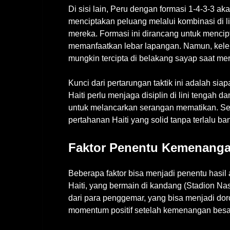
Di sisi lain, Peru dengan formasi 1-4-3-3
menciptakan peluang melalui kombinasi di li
mereka. Formasi ini dirancang untuk menci
memanfaatkan lebar lapangan. Namun, kelem
mungkin tercipta di belakang sayap saat me
Kunci dari pertarungan taktik ini adalah sia
Haiti perlu menjaga disiplin di lini tenga
untuk melancarkan serangan mematikan. S
pertahanan Haiti yang solid tanpa terlalu 
Faktor Penentu Kemenang
Beberapa faktor bisa menjadi penentu hasil 
Haiti, yang bermain di kandang (Stadion Nas
dari para penggemar, yang bisa menjadi do
momentum positif setelah kemenangan besar