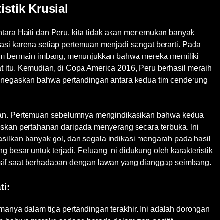
stik Krusial
ntara Haiti dan Peru, kita tidak akan menemukan banyak
si karena setiap pertemuan menjadi sangat berarti. Pada
m bermain imbang, menunjukkan bahwa mereka memiliki
itu. Kemudian, di Copa America 2016, Peru berhasil meraih
 menegaskan bahwa pertandingan antara kedua tim cenderung
ngkan. Pertemuan sebelumnya mengindikasikan bahwa kedua
taskan pertahanan daripada menyerang secara terbuka. Ini
silkan banyak gol, dan segala indikasi mengarah pada hasil
g besar untuk terjadi. Peluang ini didukung oleh karakteristik
sif saat berhadapan dengan lawan yang dianggap seimbang.
ti:
nya dalam tiga pertandingan terakhir. Ini adalah dorongan