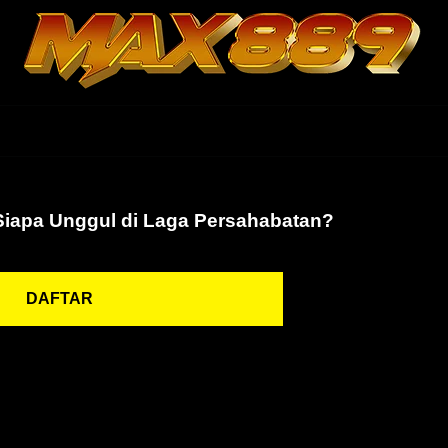
: Siapa Unggul di Laga Persahabatan?
DAFTAR